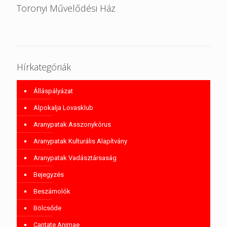
Toronyi Művelődési Ház
Hírkategóriák
Álláspályázat
Alpokalja Lovasklub
Aranypatak Asszonykórus
Aranypatak Kulturális Alapítvány
Aranypatak Vadásztársaság
Bejegyzés
Beszámolók
Bölcsőde
Cantate Animae