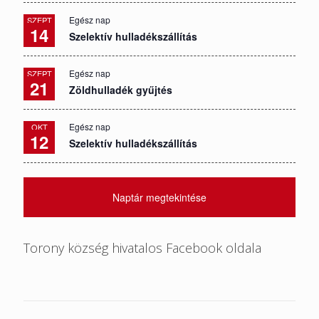
Egész nap
SZEPT
14
Szelektív hulladékszállítás
Egész nap
SZEPT
21
Zöldhulladék gyűjtés
Egész nap
OKT
12
Szelektív hulladékszállítás
Naptár megtekintése
Torony község hivatalos Facebook oldala