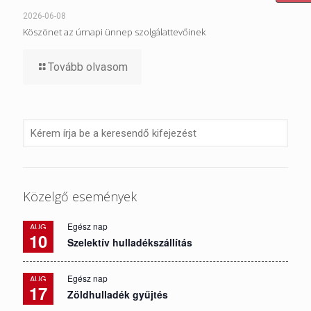
2026-06-08
Köszönet az úrnapi ünnep szolgálattevőinek
Tovább olvasom
Közelgő események
Egész nap
AUG
10
Szelektív hulladékszállítás
Egész nap
AUG
17
Zöldhulladék gyűjtés