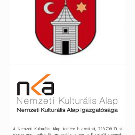
A Nemzeti Kulturális Alap terhére biztosított, 728.708 Ft-ot
vissza nem térítendő támogatás címén, a Közgyűjtemények