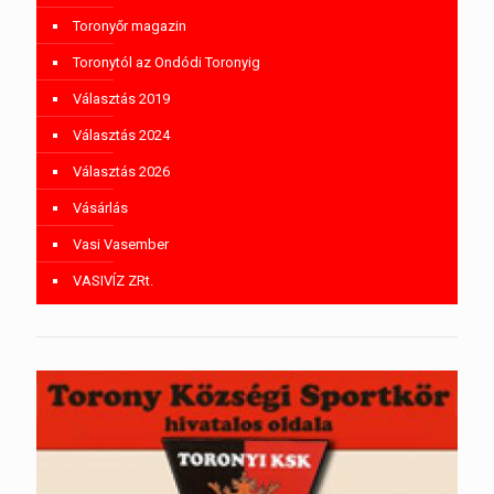
Toronyőr magazin
Toronytól az Ondódi Toronyig
Választás 2019
Választás 2024
Választás 2026
Vásárlás
Vasi Vasember
VASIVÍZ ZRt.