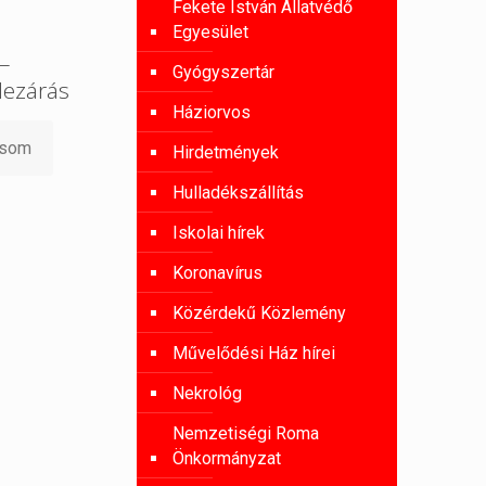
Fekete István Állatvédő
Egyesület
 –
Gyógyszertár
lezárás
Háziorvos
asom
Hirdetmények
Hulladékszállítás
Iskolai hírek
Koronavírus
Közérdekű Közlemény
Művelődési Ház hírei
Nekrológ
Nemzetiségi Roma
Önkormányzat