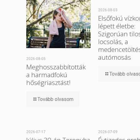
2026-08-03
Elsőfokú vízko
lépett életbe:
Szigorúan tilo
locsolás, a
medencetöltés
autómosás
2026-08-05
Meghosszabbították
a harmadfokú
Tovább olva
hőségriasztást!
Tovább olvasom
2026-07-17
2026-07-09
Július 30-án Toronyba
Évtizedes pro