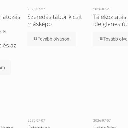
2026-07-27
2026-07-21
rlátozás
Szeredás tábor kicsit
Tájékoztatás
másképp
ideiglenes út
s a
Tovább olvasom
Tovább olv
 és az
som
2026-07-07
2026-07-07
bléma
Értesítés
Értesítés