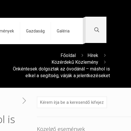
zmények
Gazdaság
Galéria
Főoldal
Hírek
Közérdekű Közlemény
Önkéntesek dolgoztak az óvodánál – máshol is
elkel a segítség, várják a jelentkezéseket
l is
Közelgő események