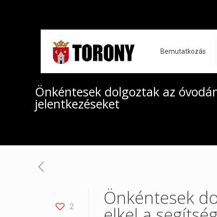
Bemutatkozás
Önkéntesek dolgoztak az óvodánál
jelentkezéseket
Önkéntesek dol
2
elkel a segítsé