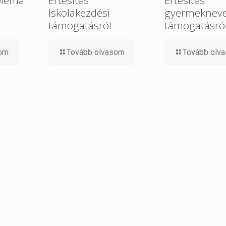
Iskolakezdési
gyermekneve
támogatásról
támogatásró
som
Tovább olvasom
Tovább olv