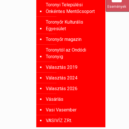
Toronyi Települési
Események
Önkéntes Mentőcsoport
Toronyőr Kulturális
Egyesület
Toronyőr magazin
Toronytól az Ondódi
Toronyig
Választás 2019
Választás 2024
Választás 2026
Vásárlás
Vasi Vasember
VASIVÍZ ZRt.