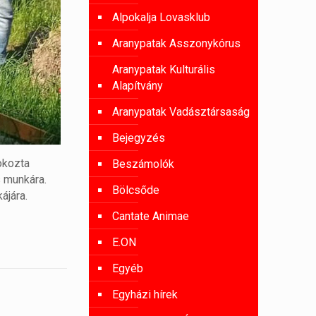
Alpokalja Lovasklub
Aranypatak Asszonykórus
Aranypatak Kulturális
Alapítvány
Aranypatak Vadásztársaság
Bejegyzés
okozta
Beszámolók
s munkára.
Bölcsőde
ájára.
Cantate Animae
E.ON
Egyéb
Egyházi hírek