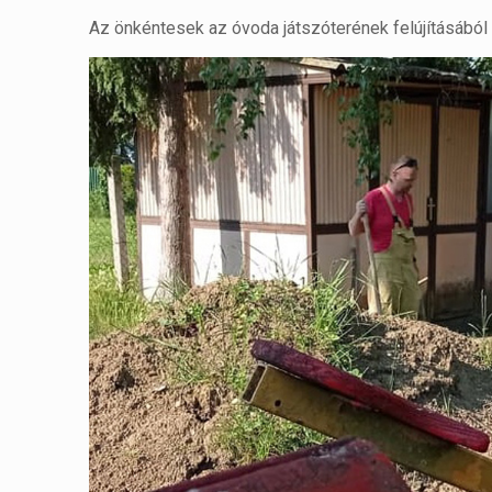
Az önkéntesek az óvoda játszóterének felújításából 