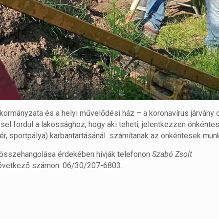
kormányzata és a helyi művelődési ház – a koronavírus járvány 
sel fordul a lakossághoz, hogy aki teheti, jelentkezzen önkénte
ótér, sportpálya) karbantartásánál számítanak az önkéntesek munk
 összehangolása érdekében hívják telefonon
Szabó Zsolt
következő számon: 06/30/207-6803.