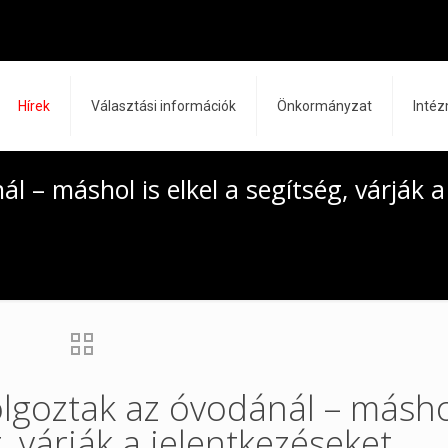
Hírek
Választási információk
Önkormányzat
Inté
 – máshol is elkel a segítség, várják a
goztak az óvodánál – másho
g, várják a jelentkezéseket