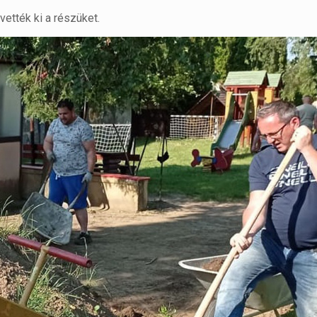
vették ki a részüket.