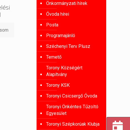
Önkormányzati hírek
lési
l
Óvoda hírei
Posta
asom
Programajánló
Széchenyi Terv Plusz
Temető
Torony Községért
Alapítvány
Torony KSK
Toronyi Csicsergő Óvoda
Toronyi Önkéntes Tűzoltó
Egyesület
Toronyi Szépkorúak Klubja