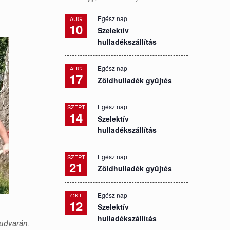
Egész nap
AUG
10
Szelektív
hulladékszállítás
Egész nap
AUG
17
Zöldhulladék gyűjtés
Egész nap
SZEPT
14
Szelektív
hulladékszállítás
Egész nap
SZEPT
21
Zöldhulladék gyűjtés
Egész nap
OKT
12
Szelektív
hulladékszállítás
udvarán.