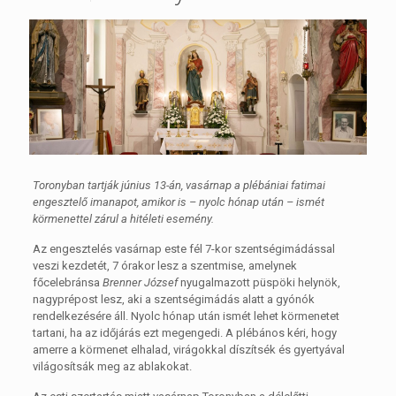
Toronyban tartják június 13-án, vasárnap a plébániai fatimai
engesztelő imanapot, amikor is – nyolc hónap után – ismét
körmenettel zárul a hitéleti esemény.
Az engesztelés vasárnap este fél 7-kor szentségimádással
veszi kezdetét, 7 órakor lesz a szentmise, amelynek
főcelebránsa
Brenner József
nyugalmazott püspöki helynök,
nagyprépost lesz, aki a szentségimádás alatt a gyónók
rendelkezésére áll. Nyolc hónap után ismét lehet körmenetet
tartani, ha az időjárás ezt megengedi. A plébános kéri, hogy
amerre a körmenet elhalad, virágokkal díszítsék és gyertyával
világosítsák meg az ablakokat.