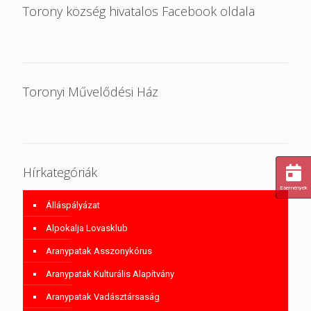
Torony község hivatalos Facebook oldala
Toronyi Művelődési Ház
Hírkategóriák
Események
Álláspályázat
Alpokalja Lovasklub
Aranypatak Asszonykórus
Aranypatak Kulturális Alapítvány
Aranypatak Vadásztársaság