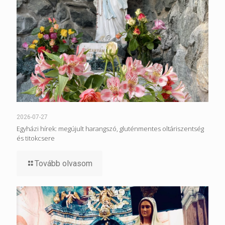
2026-07-27
Egyházi hírek: megújult harangszó, gluténmentes oltáriszentség
és titokcsere
Tovább olvasom