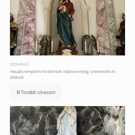
2026-08-03
Aktuális templomi hirdetések: oltáriszentség, szentmisék és
áldások
Tovább olvasom