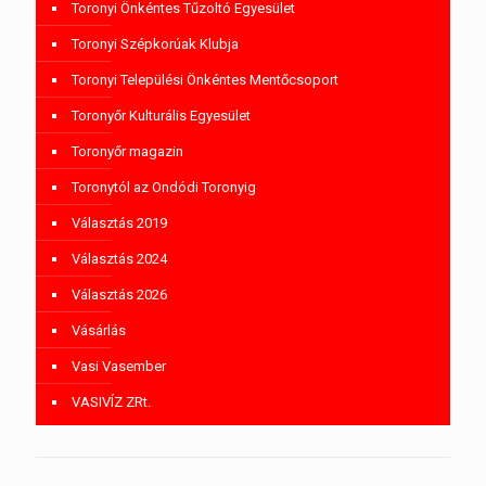
Toronyi Önkéntes Tűzoltó Egyesület
Toronyi Szépkorúak Klubja
Toronyi Települési Önkéntes Mentőcsoport
Toronyőr Kulturális Egyesület
Toronyőr magazin
Toronytól az Ondódi Toronyig
Választás 2019
Választás 2024
Választás 2026
Vásárlás
Vasi Vasember
VASIVÍZ ZRt.