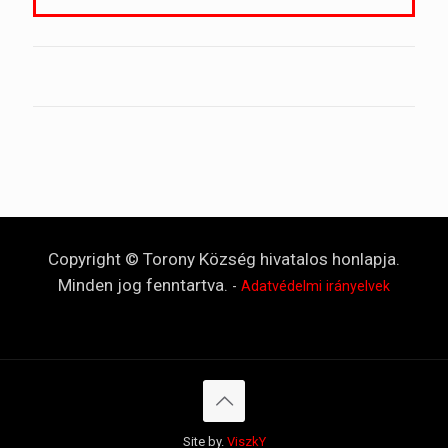
Copyright © Torony Község hivatalos honlapja.
Minden jog fenntartva.
-
Adatvédelmi irányelvek
Site by.
ViszkY