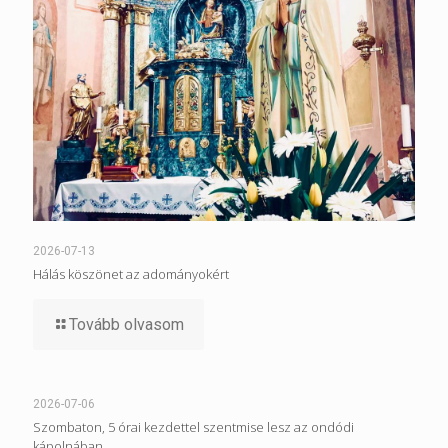
2026-07-13
Hálás köszönet az adományokért
Tovább olvasom
2026-07-06
Szombaton, 5 órai kezdettel szentmise lesz az ondódi
kápolnában.