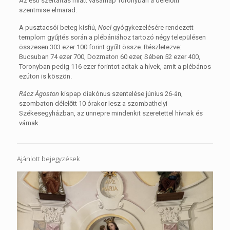
Az esti szertartás miatt vasárnap Toronyban a délelőtti
szentmise elmarad.
A pusztacsói beteg kisfiú,
Noel
gyógykezelésére rendezett
templom gyűjtés során a plébániához tartozó négy településen
összesen 303 ezer 100 forint gyűlt össze. Részletezve:
Bucsuban 74 ezer 700, Dozmaton 60 ezer, Sében 52 ezer 400,
Toronyban pedig 116 ezer forintot adtak a hívek, amit a plébános
ezúton is köszön.
Rácz Ágoston
kispap diakónus szentelése június 26-án,
szombaton délelőtt 10 órakor lesz a szombathelyi
Székesegyházban, az ünnepre mindenkit szeretettel hívnak és
várnak.
Ajánlott bejegyzések