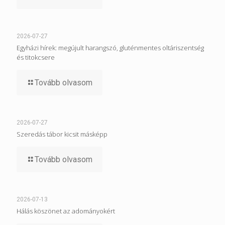
2026-07-27
Egyházi hírek: megújult harangszó, gluténmentes oltáriszentség
és titokcsere
Tovább olvasom
2026-07-27
Szeredás tábor kicsit másképp
Tovább olvasom
2026-07-13
Hálás köszönet az adományokért