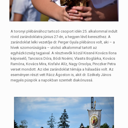
A toronyi plébániához tartozó csoport idén 25. alkalommal indult
rövid zarándoklatra június 27-én, a hegyen lévő kereszthez. A
zarándoklat lelki vezetője dr. Perger Gyula plébános volt, aki – a
hívek szomorúságára – utolsó alkalommal tartott az
egyházközség tagjaival. A résztvevők közül Kissné Kovács Ilona
képviselő, Tancsics Dóra, Bódi Noémi, Vlasits Boglárka, Kovács
Ramóna, Kovács Mira, Kisfalvi Alíz, Nagy Orsolya, Pinczker Petra
verset mondott. Az idei zarándoklat témája a hálaadás volt. Az
eseményen részt vett Rácz Ágoston is, akit dr. Székely János
megyés püspök a napokban szentelt diakónussá.