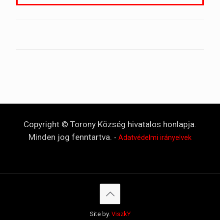
Copyright © Torony Község hivatalos honlapja.
Minden jog fenntartva.
-
Adatvédelmi irányelvek
Site by.
ViszkY