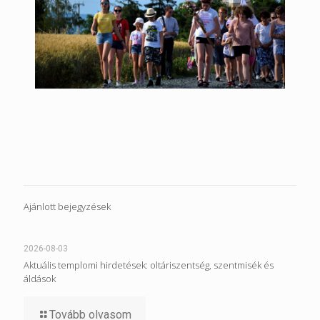
Ajánlott bejegyzések
2026-08-03
Aktuális templomi hirdetések: oltáriszentség, szentmisék és
áldások
Tovább olvasom