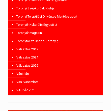
Toronyi Önkéntes Tűzoltó Egyesület
Toronyi Szépkorúak Klubja
Toronyi Települési Önkéntes Mentőcsoport
Toronyőr Kulturális Egyesület
Toronyőr magazin
Toronytól az Ondódi Toronyig
Választás 2019
Választás 2024
Választás 2026
Vásárlás
Vasi Vasember
VASIVÍZ ZRt.