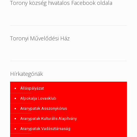
Torony község hivatalos Facebook oldala
Toronyi Művelődési Ház
Hírkategóriák
Álláspályázat
Alpokalja Lovasklub
Aranypatak Asszonykórus
Aranypatak Kulturális Alapítvány
Aranypatak Vadásztársaság