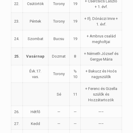
+ Csercsics László
22.
Csütörtök
Torony
19
+ 1. évf.
+ Ifj. Dónáczi Imre +
23.
Péntek
Torony
19
1. évf.
+ Ambrus család
24.
Szombat
Bucsu
19
megholtjai
+ Németh József és
25.
Vasárnap
Dozmat
8
Gergye Mária
Évk.17.
½
+ Bakucz és Hoós
Torony
vas.
10
nagyszülők
+ Ferenc és Gizella
Sé
11
szülők és
Hozzátartozók
26.
Hétfő
—
—
—–
27.
Kedd
—
—
—–