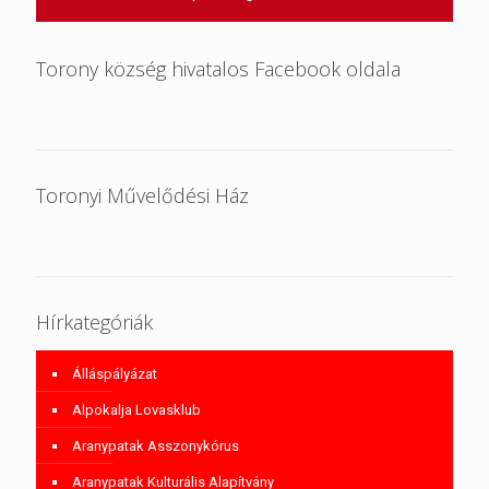
Torony község hivatalos Facebook oldala
Toronyi Művelődési Ház
Hírkategóriák
Álláspályázat
Alpokalja Lovasklub
Aranypatak Asszonykórus
Aranypatak Kulturális Alapítvány