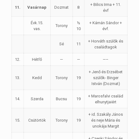
+ Bilics Irma + 11.
11.
Vasárnap
Dozmat
8
évf
Évk.15.
½
+ Kámán Sándor +
Torony
vas.
10
évf.
+ Horváth szülők és
Sé
11
családtagok
12.
Hétfő
—
—
—–
+ Jenő és Erzsébet
13.
Kedd
Torony
19
szülők- Binger
István (Dozmat)
+ Marosfalvi család
14.
Szerda
Bucsu
19
elhunytjaiért
+ id. Szakály János
15.
Csütörtök
Torony
19
és neje Mária és
unokája Margit
+ Czenki Sándor és