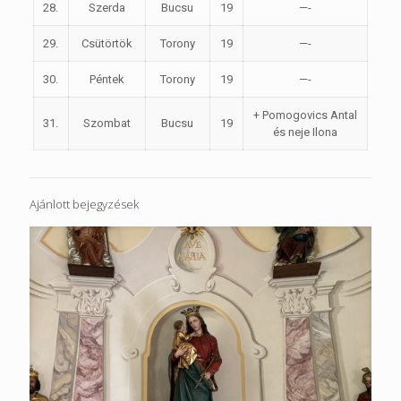
28.
Szerda
Bucsu
19
—-
29.
Csütörtök
Torony
19
—-
30.
Péntek
Torony
19
—-
+ Pomogovics Antal
31.
Szombat
Bucsu
19
és neje Ilona
Ajánlott bejegyzések