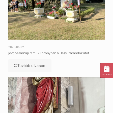
2026-06-22
Jövő vasárnap tartjuk Toronyban a Hegyi zarándoklatot
Tovább olvasom
Események