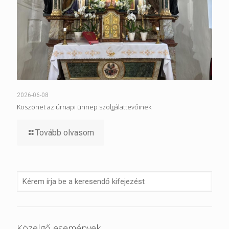
2026-06-08
Köszönet az úrnapi ünnep szolgálattevőinek
Tovább olvasom
Közelgő események