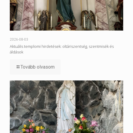
2026-08-03
Aktuális templomi hirdetések: oltáriszentség, szentmisék és
áldások
Tovább olvasom