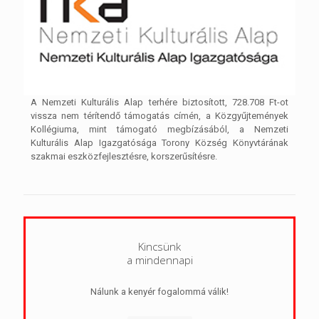
A Nemzeti Kulturális Alap terhére biztosított, 728.708 Ft-ot
vissza nem térítendő támogatás címén, a Közgyűjtemények
Kollégiuma, mint támogató megbízásából, a Nemzeti
Kulturális Alap Igazgatósága Torony Község Könyvtárának
szakmai eszközfejlesztésre, korszerűsítésre.
Kincsünk
a mindennapi
Nálunk a kenyér fogalommá válik!