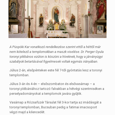
A Püspöki Kar vonatkozó rendelkezése szerint ettől a héttől már
nem kötelező a templomokban a maszk viselése. Dr. Perger Gyula
toronyi plébános ezúton is köszöni a híveknek, hogy a járványügyi
szabályok betartásával figyelmesek voltak egymás irányában.
Július 2-án, elsőpénteken este fél 7-től gyóntatás lesz a toronyi
templomban.
Július 3-án és 4-én – elsőszombaton és elsővasárnap – a
toronyi plébániához tartozó falvakban a hétvégi szentmiséken a
perselyadományokat a templomok javára gyűjtik.
Vasárnap a Rózsafüzér Társulat fél 3-kor tartja az imádásgát a
toronyi templomban, Bucsuban pedig a fatimai imacsoport
végzi majd a kilencedét.