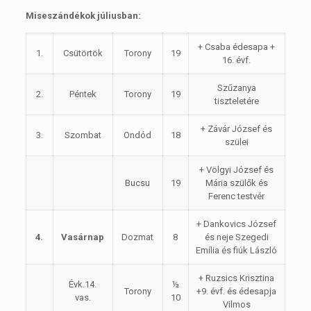
Miseszándékok júliusban:
+ Csaba édesapa +
1.
Csütörtök
Torony
19
16. évf.
Szűzanya
2.
Péntek
Torony
19
tiszteletére
+ Závár József és
3.
Szombat
Ondód
18
szülei
+ Völgyi József és
Bucsu
19
Mária szülők és
Ferenc testvér
+ Dankovics József
4.
Vasárnap
Dozmat
8
és neje Szegedi
Emília és fiúk László
+ Ruzsics Krisztina
Évk.14.
½
Torony
+9. évf. és édesapja
vas.
10
Vilmos