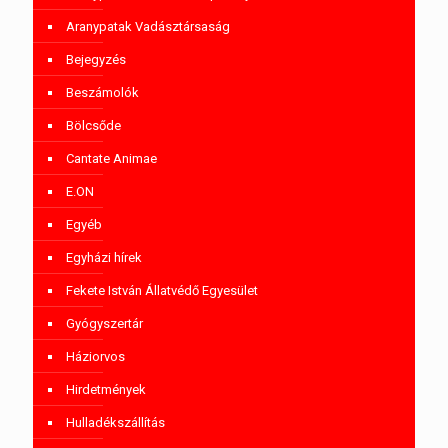
Aranypatak Vadásztársaság
Bejegyzés
Beszámolók
Bölcsőde
Cantate Animae
E.ON
Egyéb
Egyházi hírek
Fekete István Állatvédő Egyesület
Gyógyszertár
Háziorvos
Hirdetmények
Hulladékszállítás