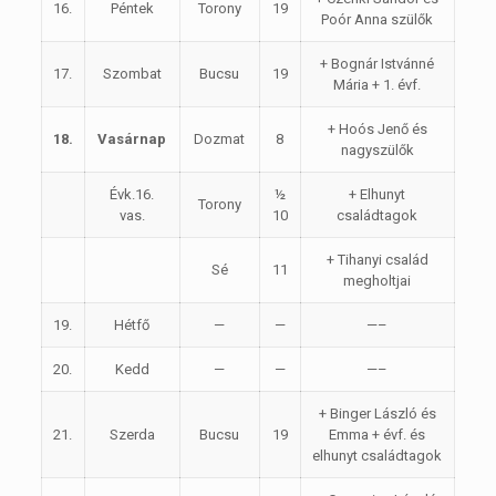
16.
Péntek
Torony
19
Poór Anna szülők
+ Bognár Istvánné
17.
Szombat
Bucsu
19
Mária + 1. évf.
+ Hoós Jenő és
18.
Vasárnap
Dozmat
8
nagyszülők
Évk.16.
½
+ Elhunyt
Torony
vas.
10
családtagok
+ Tihanyi család
Sé
11
megholtjai
19.
Hétfő
—
—
—–
20.
Kedd
—
—
—–
+ Binger László és
21.
Szerda
Bucsu
19
Emma + évf. és
elhunyt családtagok