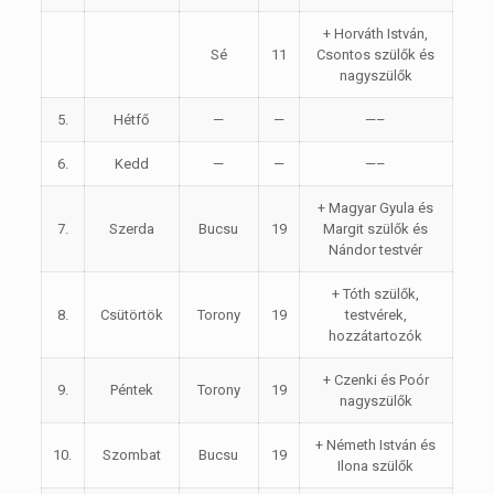
+ Horváth István,
Sé
11
Csontos szülők és
nagyszülők
5.
Hétfő
—
—
—–
6.
Kedd
—
—
—–
+ Magyar Gyula és
7.
Szerda
Bucsu
19
Margit szülők és
Nándor testvér
+ Tóth szülők,
8.
Csütörtök
Torony
19
testvérek,
hozzátartozók
+ Czenki és Poór
9.
Péntek
Torony
19
nagyszülők
+ Németh István és
10.
Szombat
Bucsu
19
Ilona szülők