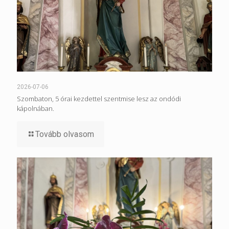
2026-07-06
Szombaton, 5 órai kezdettel szentmise lesz az ondódi
kápolnában.
Tovább olvasom