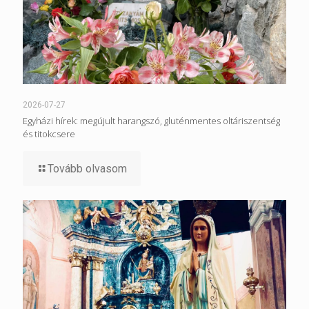
2026-07-27
Egyházi hírek: megújult harangszó, gluténmentes oltáriszentség
és titokcsere
Tovább olvasom