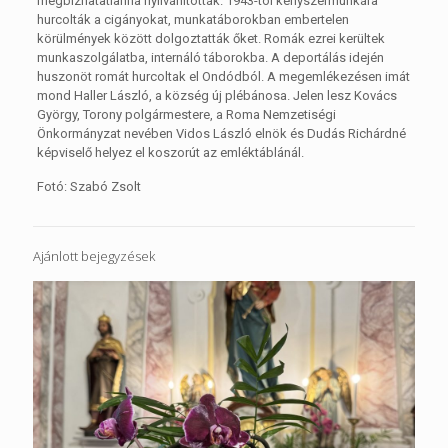
megbízhatatlanná nyilvánították. 1943-tól kényszermunkára
hurcolták a cigányokat, munkatáborokban embertelen
körülmények között dolgoztatták őket. Romák ezrei kerültek
munkaszolgálatba, internáló táborokba. A deportálás idején
huszonöt romát hurcoltak el Ondódból. A megemlékezésen imát
mond Haller László, a község új plébánosa. Jelen lesz Kovács
György, Torony polgármestere, a Roma Nemzetiségi
Önkormányzat nevében Vidos László elnök és Dudás Richárdné
képviselő helyez el koszorút az emléktáblánál.
Fotó: Szabó Zsolt
Ajánlott bejegyzések