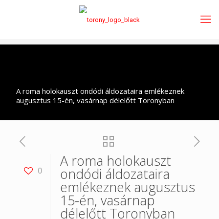
A roma holokauszt ondódi áldozataira emlékeznek
augusztus 15-én, vasárnap délelőtt Toronyban
A roma holokauszt
ondódi áldozataira
0
emlékeznek augusztus
15-én, vasárnap
délelőtt Toronyban