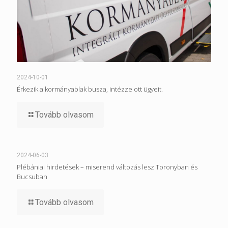
2024-10-01
Érkezik a kormányablak busza, intézze ott ügyeit.
Tovább olvasom
2024-06-03
Plébániai hirdetések – miserend változás lesz Toronyban és
Bucsuban
Tovább olvasom