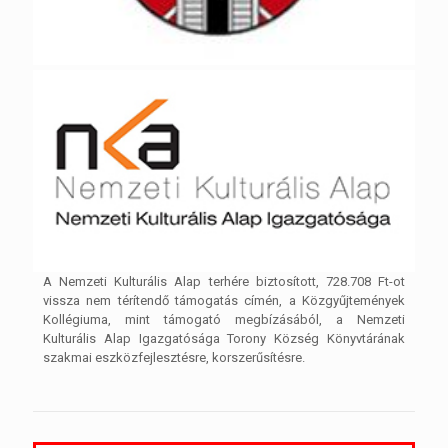
A Nemzeti Kulturális Alap terhére biztosított, 728.708 Ft-ot
vissza nem térítendő támogatás címén, a Közgyűjtemények
Kollégiuma, mint támogató megbízásából, a Nemzeti
Kulturális Alap Igazgatósága Torony Község Könyvtárának
szakmai eszközfejlesztésre, korszerűsítésre.