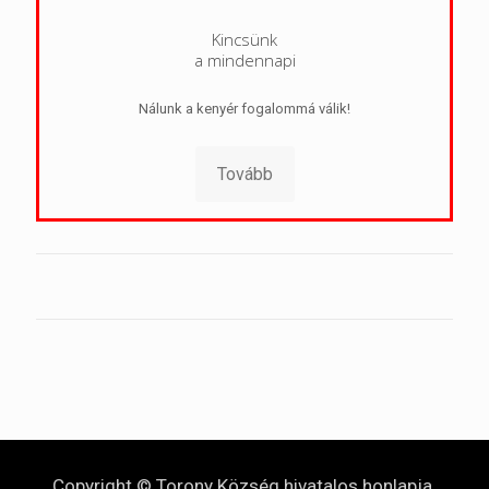
Kincsünk
a mindennapi
Nálunk a kenyér fogalommá válik!
Tovább
Copyright © Torony Község hivatalos honlapja.