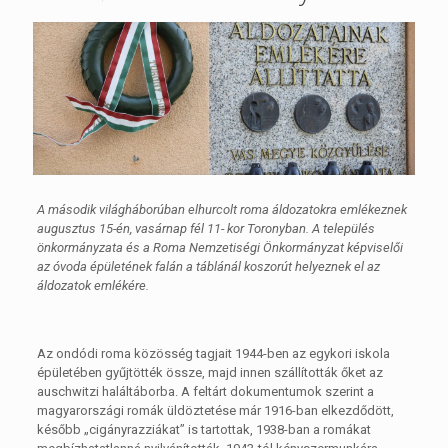
A második világháborúban elhurcolt roma áldozatokra emlékeznek
augusztus 15-én, vasárnap fél 11- kor Toronyban. A település
önkormányzata és a Roma Nemzetiségi Önkormányzat képviselői
az óvoda épületének falán a táblánál koszorút helyeznek el az
áldozatok emlékére.
Az ondódi roma közösség tagjait 1944-ben az egykori iskola
épületében gyűjtötték össze, majd innen szállították őket az
auschwitzi haláltáborba. A feltárt dokumentumok szerint a
magyarországi romák üldöztetése már 1916-ban elkezdődött,
később „cigányrazziákat” is tartottak, 1938-ban a romákat