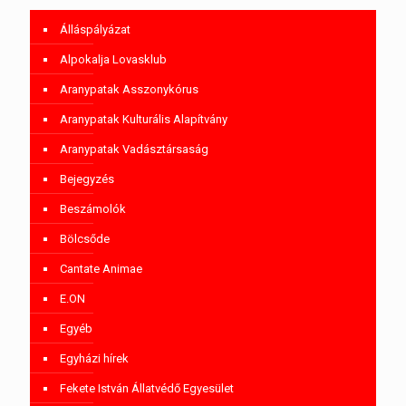
Álláspályázat
Alpokalja Lovasklub
Aranypatak Asszonykórus
Aranypatak Kulturális Alapítvány
Aranypatak Vadásztársaság
Bejegyzés
Beszámolók
Bölcsőde
Cantate Animae
E.ON
Egyéb
Egyházi hírek
Fekete István Állatvédő Egyesület