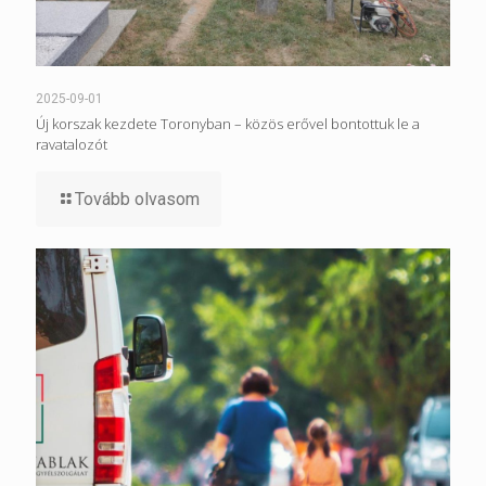
2025-09-01
Új korszak kezdete Toronyban – közös erővel bontottuk le a
ravatalozót
Tovább olvasom