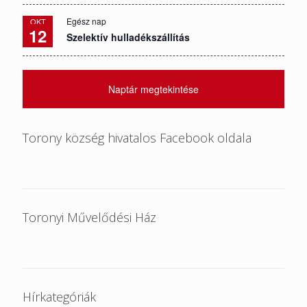
Egész nap
OKT
12
Szelektív hulladékszállítás
Naptár megtekintése
Torony község hivatalos Facebook oldala
Toronyi Művelődési Ház
Hírkategóriák