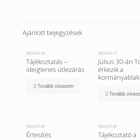
Ajánlott bejegyzések
2026-07-21
2026-07-17
Tájékoztatás –
Július 30-án 
ideiglenes útlezárás
érkezik a
kormányablak
Tovább olvasom
Tovább olva
2026-07-07
2026-07-01
Értesítés
Tájékoztató a