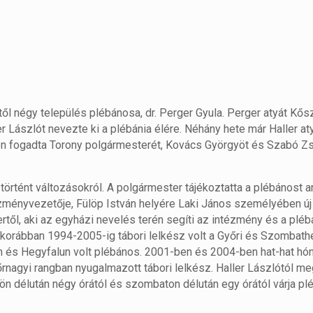
ől négy település plébánosa, dr. Perger Gyula. Perger atyát Kő
 Lászlót nevezte ki a plébánia élére. Néhány hete már Haller aty
n fogadta Torony polgármesterét, Kovács Györgyöt és Szabó Zs
rtént változásokról. A polgármester tájékoztatta a plébánost ar
ézményvezetője, Fülöp István helyére Laki János személyében új
ertől, aki az egyházi nevelés terén segíti az intézmény és a pléb
 korábban 1994-2005-ig tábori lelkész volt a Győri és Szombathe
n és Hegyfalun volt plébános. 2001-ben és 2004-ben hat-hat hó
rnagyi rangban nyugalmazott tábori lelkész. Haller Lászlótól me
ön délután négy órától és szombaton délután egy órától várja pl