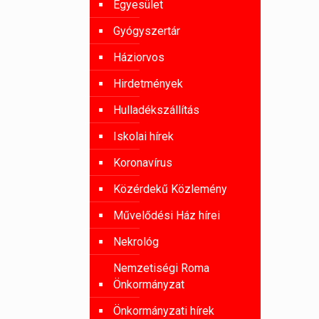
Egyesület
Gyógyszertár
Háziorvos
Hirdetmények
Hulladékszállítás
Iskolai hírek
Koronavírus
Közérdekű Közlemény
Művelődési Ház hírei
Nekrológ
Nemzetiségi Roma
Önkormányzat
Önkormányzati hírek