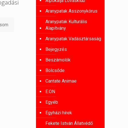
Alpokalja Lovasklub
ogadási
Aranypatak Asszonykórus
Aranypatak Kulturális
asom
Alapítvány
Aranypatak Vadásztársaság
Bejegyzés
Beszámolók
Bölcsőde
Cantate Animae
E.ON
Egyéb
Egyházi hírek
Fekete István Állatvédő