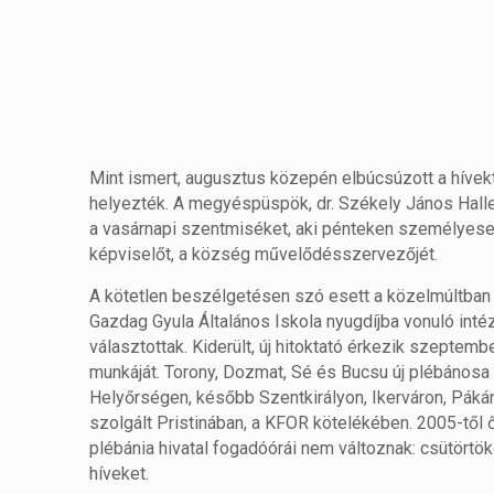
Mint ismert, augusztus közepén elbúcsúzott a hívekt
helyezték. A megyéspüspök, dr. Székely János Haller
a vasárnapi szentmiséket, aki pénteken személyese
képviselőt, a község művelődésszervezőjét.
A kötetlen beszélgetésen szó esett a közelmúltban tö
Gazdag Gyula Általános Iskola nyugdíjba vonuló int
választottak. Kiderült, új hitoktató érkezik szeptemb
munkáját. Torony, Dozmat, Sé és Bucsu új plébánosa
Helyőrségen, később Szentkirályon, Ikerváron, Páká
szolgált Pristinában, a KFOR kötelékében. 2005-től ő
plébánia hivatal fogadóórái nem változnak: csütörtök
híveket.