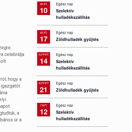
Egész nap
AUG
10
Szelektív
hulladékszállítás
Egész nap
AUG
17
Zöldhulladék gyűjtés
szegre
a celebrálja
Egész nap
SZEPT
14
olt
Szelektív
hulladékszállítás
ról, hogy a
Egész nap
SZEPT
 igazgatót
21
Zöldhulladék gyűjtés
ánia
lyi
Egész nap
OKT
napot
12
Szelektív
gtudtuk, a
hulladékszállítás
ébános úr a