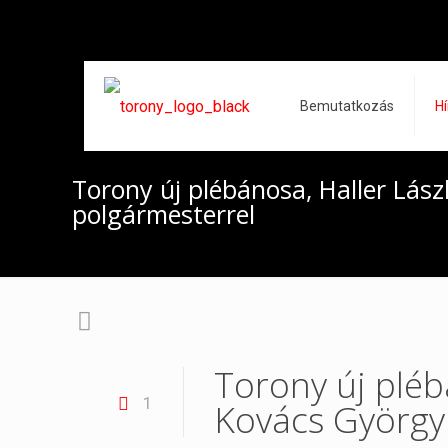
Bemutatkozás
Hí
Torony új plébánosa, Haller Lász
polgármesterrel
Torony új pléb
1
Kovács György