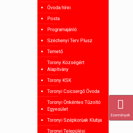
Óvoda hírei
Posta
Programajánló
Széchenyi Terv Plusz
Temető
Torony Községért
Alapítvány
Torony KSK
Toronyi Csicsergő Óvoda
Toronyi Önkéntes Tűzoltó
Egyesület
Események
Toronyi Szépkorúak Klubja
Toronyi Települési