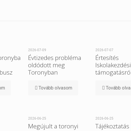
2026-07-09
2026-07-07
Toronyba
Évtizedes probléma
Értesítés
oldódott meg
Iskolakezdési
busz
Toronyban
támogatásró
som
Tovább olvasom
Tovább olv
2026-06-25
2026-06-25
Megújult a toronyi
Tájékoztatás 