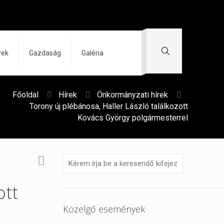
yek
Gazdaság
Galéria
Főoldal
Hírek
Önkormányzati hírek
Torony új plébánosa, Haller László találkozott
Kovács György polgármesterrel
ott
Közelgő események