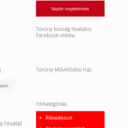
Naptár megtekintése
Torony község hivatalos
Facebook oldala
Toronyi Művelődési Ház
l
asom
Hírkategóriák
Álláspályázat
a hivatal