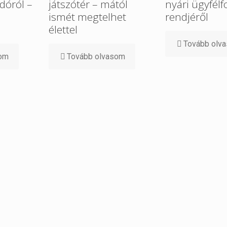
dóról –
játszótér – mától
nyári ügyfélf
ismét megtelhet
rendjéről
élettel
Tovább olv
som
Tovább olvasom