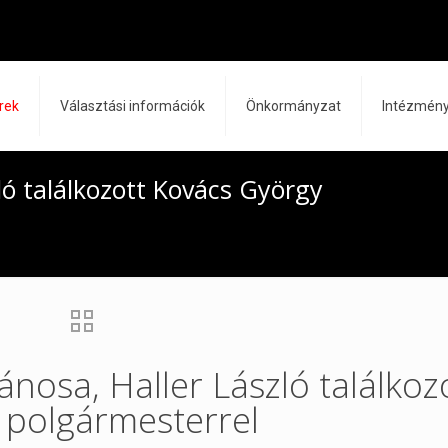
rek
Választási információk
Önkormányzat
Intézmén
ló találkozott Kovács György
ánosa, Haller László találkoz
 polgármesterrel