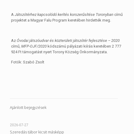
A
Játszótérhez kapcsolódó kerítés korszerűsítése Toronyban
című
projektet a Magyar Falu Program keretében hirdették meg.
Az
Óvodai játszóudvar és közterületi játszótér fejlesztése – 2020
című,
MFP-OJF/2020
kódszámú pályázati kiírás keretében 2 777
924 Ft támogatást nyert Torony Község Önkormányzata.
Fotók: Szabó Zsolt
Ajánlott bejegyzések
2026-07-27
Szeredás tábor kicsit másképp