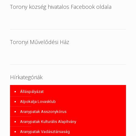
Torony község hivatalos Facebook oldala
Toronyi Művelődési Ház
Hírkategóriák
Álláspályázat
Alpokalja Lovasklub
Aranypatak Asszonykórus
Aranypatak Kulturális Alapítvány
Aranypatak Vadásztársaság