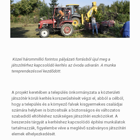
Közel hárommillió forintos pályázati forrásból újul meg a
játszótérhez kapcsolódó kerítés az óvoda udvarán. A munka
tereprendezéssel kezdődött.
A projekt keretében a település önkormányzata a közterületi
játszótér körüli kerítés korszerűsítését végzi el, abból a célból,
hogy a település és a környező falvak kisgyermekes családjai
számára helyben is biztosítsák a biztonságos és változatos
szabadidő eltöltéshez szükséges játszótéri eszközöket. A
beszerzés tárgyát a kerítéshez kapcsolódó építési munkálatok
tartalmazzák, figyelembe véve a meglévő szabványos játszótéri
elemek elhelyezkedését.