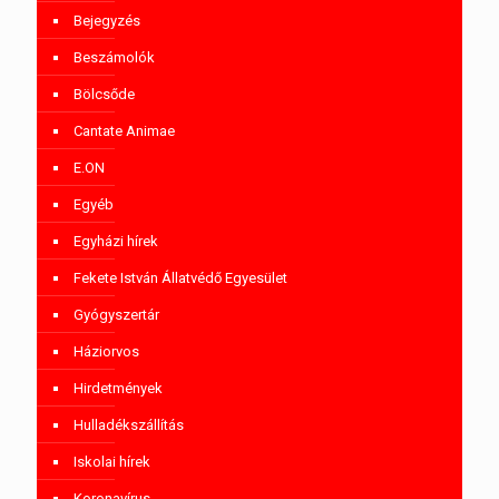
Bejegyzés
Beszámolók
Bölcsőde
Cantate Animae
E.ON
Egyéb
Egyházi hírek
Fekete István Állatvédő Egyesület
Gyógyszertár
Háziorvos
Hirdetmények
Hulladékszállítás
Iskolai hírek
Koronavírus