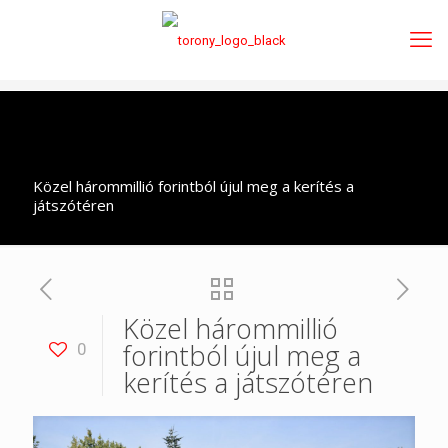
Közel hárommillió forintból újul meg a kerítés a
játszótéren
Közel hárommillió
forintból újul meg a
0
kerítés a játszótéren