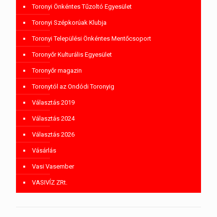
Toronyi Önkéntes Tűzoltó Egyesület
Toronyi Szépkorúak Klubja
Toronyi Települési Önkéntes Mentőcsoport
Toronyőr Kulturális Egyesület
Toronyőr magazin
Toronytól az Ondódi Toronyig
Választás 2019
Választás 2024
Választás 2026
Vásárlás
Vasi Vasember
VASIVÍZ ZRt.