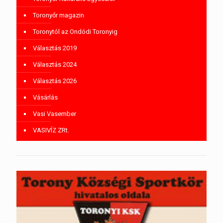
Toronyőr magazin
Toronytól az Ondódi Toronyig
Választás 2019
Választás 2024
Választás 2026
Vásárlás
Vasi Vasember
VASIVÍZ ZRt.