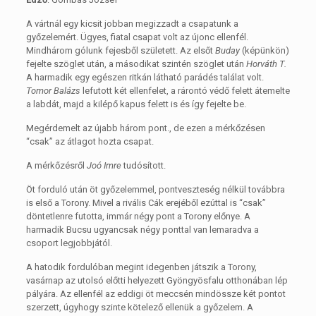
A vártnál egy kicsit jobban megizzadt a csapatunk a
győzelemért. Ügyes, fiatal csapat volt az újonc ellenfél.
Mindhárom gólunk fejesből született. Az elsőt
Buday
(képünkön)
fejelte szöglet után, a másodikat szintén szöglet után
Horváth T.
A harmadik egy egészen ritkán látható parádés találat volt.
Tomor Balázs
lefutott két ellenfelet, a rárontó védő felett átemelte
a labdát, majd a kilépő kapus felett is és így fejelte be.
Megérdemelt az újabb három pont., de ezen a mérkőzésen
“csak” az átlagot hozta csapat.
A mérkőzésről
Joó Imre
tudósított.
Öt forduló után öt győzelemmel, pontveszteség nélkül továbbra
is első a Torony. Mivel a rivális Cák erejéből ezúttal is “csak”
döntetlenre futotta, immár négy pont a Torony előnye. A
harmadik Bucsu ugyancsak négy ponttal van lemaradva a
csoport legjobbjától.
A hatodik fordulóban megint idegenben játszik a Torony,
vasárnap az utolsó előtti helyezett Gyöngyösfalu otthonában lép
pályára. Az ellenfél az eddigi öt meccsén mindössze két pontot
szerzett, úgyhogy szinte kötelező ellenük a győzelem. A