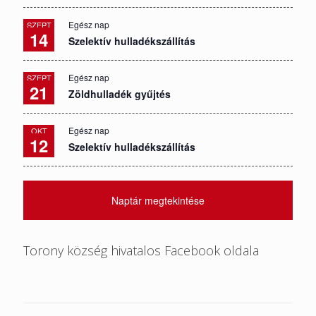
Egész nap
SZEPT
14
Szelektív hulladékszállítás
Egész nap
SZEPT
21
Zöldhulladék gyűjtés
Egész nap
OKT
12
Szelektív hulladékszállítás
Naptár megtekintése
Torony község hivatalos Facebook oldala