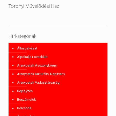
Toronyi Művelődési Ház
Hírkategóriák
Álláspályázat
Alpokalja Lovasklub
Aranypatak Asszonykórus
Aranypatak Kulturális Alapítvány
Aranypatak Vadásztársaság
Bejegyzés
Beszámolók
Bölcsőde