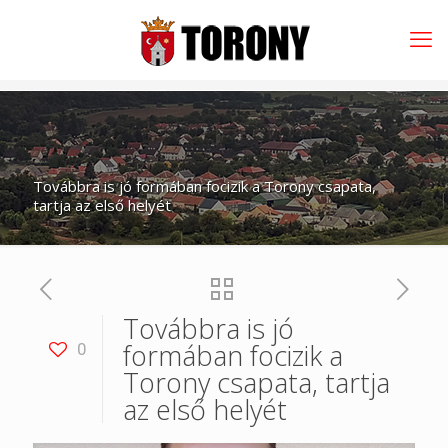
Továbbra is jó formában focizik a Torony csapata,
tartja az első helyét
Továbbra is jó
formában focizik a
0
Torony csapata, tartja
az első helyét