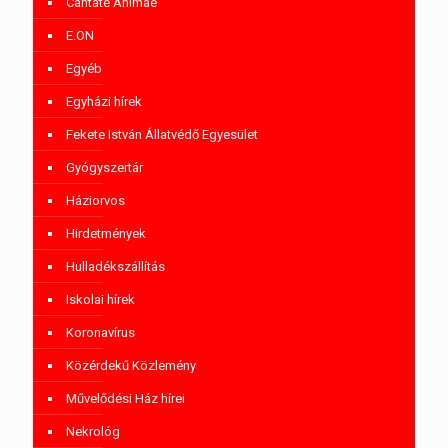
Cantate Animae
E.ON
Egyéb
Egyházi hírek
Fekete István Állatvédő Egyesület
Gyógyszertár
Háziorvos
Hirdetmények
Hulladékszállítás
Iskolai hírek
Koronavírus
Közérdekű Közlemény
Művelődési Ház hírei
Nekrológ