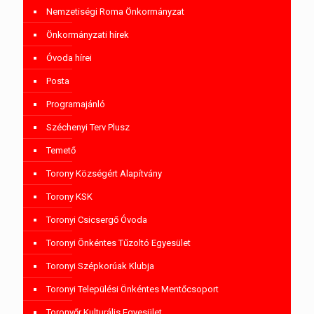
Nemzetiségi Roma Önkormányzat
Önkormányzati hírek
Óvoda hírei
Posta
Programajánló
Széchenyi Terv Plusz
Temető
Torony Községért Alapítvány
Torony KSK
Toronyi Csicsergő Óvoda
Toronyi Önkéntes Tűzoltó Egyesület
Toronyi Szépkorúak Klubja
Toronyi Települési Önkéntes Mentőcsoport
Toronyőr Kulturális Egyesület