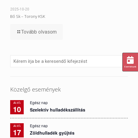
2025-10-20
Bő Sk – Torony KSK
Tovább olvasom
Események
Közelgő események
Egész nap
AUG
10
Szelektív hulladékszállítás
Egész nap
AUG
17
Zöldhulladék gyűjtés