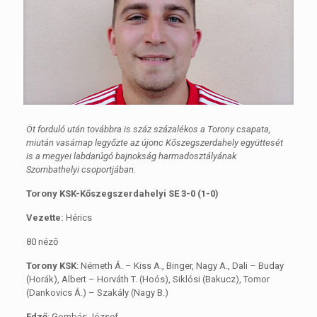
Öt forduló után továbbra is száz százalékos a Torony csapata,
miután vasárnap legyőzte az újonc Kőszegszerdahely együttesét
is a megyei labdarúgó bajnokság harmadosztályának
Szombathelyi csoportjában.
Torony KSK-Kőszegszerdahelyi SE 3-0 (1-0)
Vezette:
Hérics
80 néző
Torony KSK
: Németh Á. – Kiss A., Binger, Nagy A., Dali – Buday
(Horák), Albert – Horváth T. (Hoós), Siklósi (Bakucz), Tomor
(Dankovics Á.) – Szakály (Nagy B.)
Edző
: Gombás József