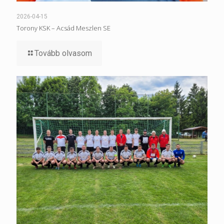
2026-04-15
Torony KSK – Acsád Meszlen SE
Tovább olvasom