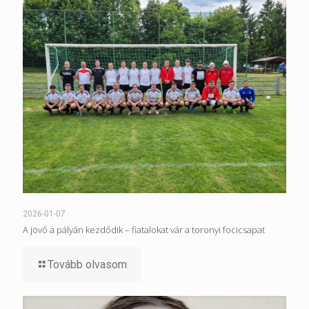
2026-01-07
A jövő a pályán kezdődik – fiatalokat vár a toronyi focicsapat
Tovább olvasom