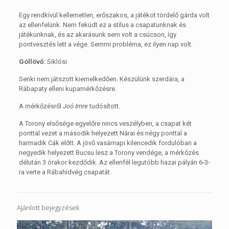
Egy rendkívül kellemetlen, erőszakos, a játékot tördelő gárda volt
az ellenfelünk. Nem feküdt ez a stílus a csapatunknak és
játékunknak, és az akarásunk sem volt a csúcson, így
pontvesztés lett a vége. Semmi probléma, ez ilyen nap volt.
Góllövő:
Siklósi
Senki nem játszott kiemelkedően. Készülünk szerdára, a
Rábapaty elleni kupamérkőzésre.
A mérkőzésről
Joó Imre
tudósított.
A Torony elsősége egyelőre nincs veszélyben, a csapat két
ponttal vezet a második helyezett Nárai és négy ponttal a
harmadik Cák előtt. A jövő vasárnapi kilencedik fordulóban a
negyedik helyezett Bucsu lesz a Torony vendége, a mérkőzés
délután 3 órakor kezdődik. Az ellenfél legutóbb hazai pályán 6-3-
ra verte a Rábahídvég csapatát.
Ajánlott bejegyzések