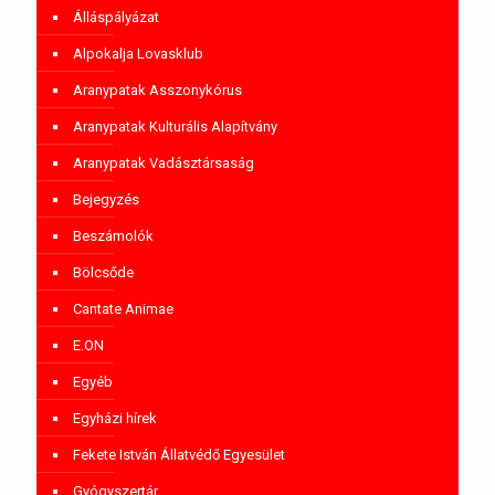
Álláspályázat
Alpokalja Lovasklub
Aranypatak Asszonykórus
Aranypatak Kulturális Alapítvány
Aranypatak Vadásztársaság
Bejegyzés
Beszámolók
Bölcsőde
Cantate Animae
E.ON
Egyéb
Egyházi hírek
Fekete István Állatvédő Egyesület
Gyógyszertár