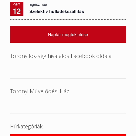
Egész nap
OKT
12
Szelektív hulladékszállítás
Naptár megtekintése
Torony község hivatalos Facebook oldala
Toronyi Művelődési Ház
Hírkategóriák