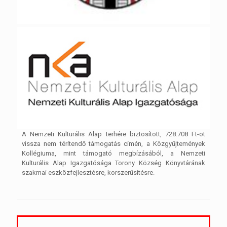
A Nemzeti Kulturális Alap terhére biztosított, 728.708 Ft-ot
vissza nem térítendő támogatás címén, a Közgyűjtemények
Kollégiuma, mint támogató megbízásából, a Nemzeti
Kulturális Alap Igazgatósága Torony Község Könyvtárának
szakmai eszközfejlesztésre, korszerűsítésre.