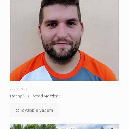
2026-04-15
Torony KSK – Acsád Meszlen SE
Tovább olvasom