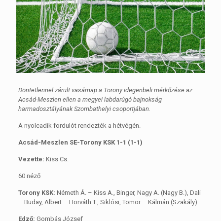
Döntetlennel zárult vasárnap a Torony idegenbeli mérkőzése az
Acsád-Meszlen ellen a megyei labdarúgó bajnokság
harmadosztályának Szombathelyi csoportjában.
A nyolcadik fordulót rendezték a hétvégén.
Acsád-Meszlen SE-Torony KSK 1-1 (1-1)
Vezette:
Kiss Cs.
60 néző
Torony KSK:
Németh Á. – Kiss A., Binger, Nagy A. (Nagy B.), Dali
– Buday, Albert – Horváth T., Siklósi, Tomor – Kálmán (Szakály)
Edző:
Gombás József