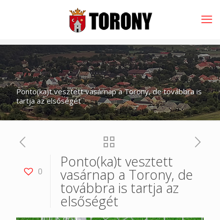
Ponto(ka)t vesztett vasárnap a Torony, de továbbra is
tartja az elsőségét
Ponto(ka)t vesztett
vasárnap a Torony, de
0
továbbra is tartja az
elsőségét