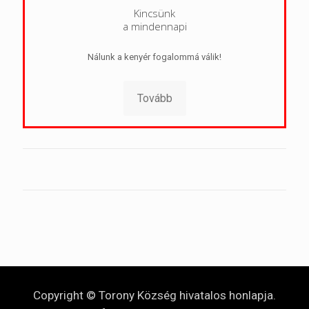
Kincsünk
a mindennapi
Nálunk a kenyér fogalommá válik!
Tovább
Copyright © Torony Község hivatalos honlapja.