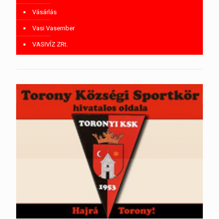
Vásárlás
Vasi Vasember
VASIVÍZ ZRt.