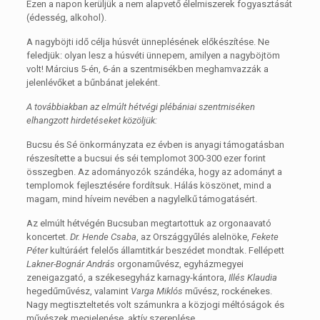
Ezen a napon kerüljük a nem alapvető élelmiszerek fogyasztását
(édesség, alkohol).
A nagyböjti idő célja húsvét ünneplésének előkészítése. Ne
feledjük: olyan lesz a húsvéti ünnepem, amilyen a nagyböjtöm
volt! Március 5-én, 6-án a szentmisékben meghamvazzák a
jelenlévőket a bűnbánat jeleként.
A továbbiakban az elmúlt hétvégi plébániai szentmiséken
elhangzott hirdetéseket közöljük:
Bucsu és Sé önkormányzata ez évben is anyagi támogatásban
részesítette a bucsui és séi templomot 300-300 ezer forint
összegben. Az adományozók szándéka, hogy az adományt a
templomok fejlesztésére fordítsuk. Hálás köszönet, mind a
magam, mind híveim nevében a nagylelkű támogatásért.
Az elmúlt hétvégén Bucsuban megtartottuk az orgonaavató
koncertet.
Dr. Hende Csaba
, az Országgyűlés alelnöke,
Fekete
Péter
kultúráért felelős államtitkár beszédet mondtak. Fellépett
Lakner-Bognár András
orgonaművész, egyházmegyei
zeneigazgató, a székesegyház karnagy-kántora,
Illés Klaudia
hegedűművész, valamint
Varga Miklós
művész, rockénekes.
Nagy megtiszteltetés volt számunkra a közjogi méltóságok és
művészek megjelenése, aktív szereplése.