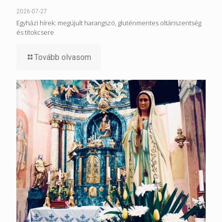
2026-07-27
Egyházi hírek: megújult harangszó, gluténmentes oltáriszentség
és titokcsere
Tovább olvasom