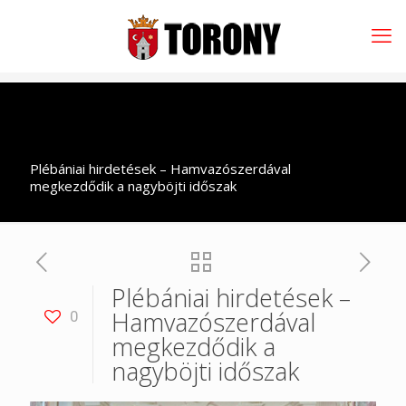
Plébániai hirdetések – Hamvazószerdával
megkezdődik a nagyböjti időszak
Plébániai hirdetések –
Hamvazószerdával
0
megkezdődik a
nagyböjti időszak