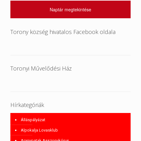
Naptár megtekintése
Torony község hivatalos Facebook oldala
Toronyi Művelődési Ház
Hírkategóriák
Álláspályázat
Alpokalja Lovasklub
Aranypatak Asszonykórus