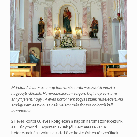
Március 2-ával – ez a nap hamvazószerda – kezdetét veszi a
nagyböjti időszak. Hamvazószerdán szigorú böjti nap van, ami
annyit jelent, hogy 14 éves kortól nem fogyasztunk húseledelt. Aki
amúgy sem eszik húst, neki valami más fontos dologról kell
lemondania.
21 éves kortól 60 éves korig ezen a napon háromszor étkezünk
és – úgymond – egyszer lakunk jól. Felmentése van a
betegeknek és azoknak, akik közétkeztetésben részesülnek.