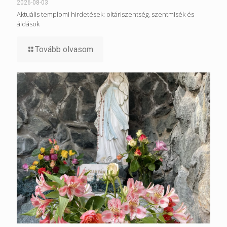
2026-08-03
Aktuális templomi hirdetések: oltáriszentség, szentmisék és
áldások
Tovább olvasom