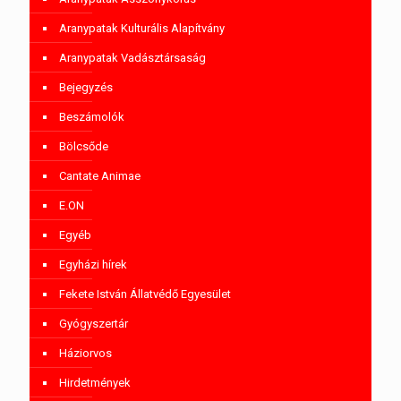
Aranypatak Kulturális Alapítvány
Aranypatak Vadásztársaság
Bejegyzés
Beszámolók
Bölcsőde
Cantate Animae
E.ON
Egyéb
Egyházi hírek
Fekete István Állatvédő Egyesület
Gyógyszertár
Háziorvos
Hirdetmények