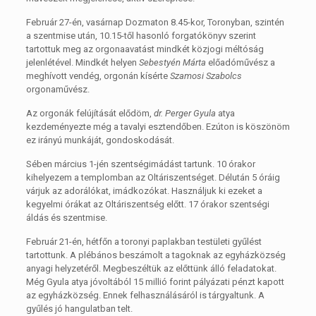
Február 27-én, vasárnap Dozmaton 8.45-kor, Toronyban, szintén
a szentmise után, 10.15-től hasonló forgatókönyv szerint
tartottuk meg az orgonaavatást mindkét közjogi méltóság
jelenlétével. Mindkét helyen
Sebestyén Márta
előadóművész a
meghívott vendég, orgonán kísérte
Szamosi Szabolcs
orgonaművész.
Az orgonák felújítását elődöm,
dr. Perger Gyula
atya
kezdeményezte még a tavalyi esztendőben. Ezúton is köszönöm
ez irányú munkáját, gondoskodását.
Sében március 1-jén szentségimádást tartunk. 10 órakor
kihelyezem a templomban az Oltáriszentséget. Délután 5 óráig
várjuk az adorálókat, imádkozókat. Használjuk ki ezeket a
kegyelmi órákat az Oltáriszentség előtt. 17 órakor szentségi
áldás és szentmise.
Február 21-én, hétfőn a toronyi paplakban testületi gyűlést
tartottunk. A plébános beszámolt a tagoknak az egyházközség
anyagi helyzetéről. Megbeszéltük az előttünk álló feladatokat.
Még Gyula atya jóvoltából 15 millió forint pályázati pénzt kapott
az egyházközség. Ennek felhasználásáról is tárgyaltunk. A
gyűlés jó hangulatban telt.