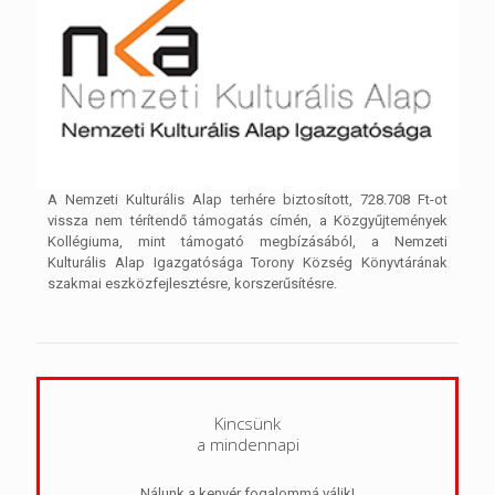
A Nemzeti Kulturális Alap terhére biztosított, 728.708 Ft-ot
vissza nem térítendő támogatás címén, a Közgyűjtemények
Kollégiuma, mint támogató megbízásából, a Nemzeti
Kulturális Alap Igazgatósága Torony Község Könyvtárának
szakmai eszközfejlesztésre, korszerűsítésre.
Kincsünk
a mindennapi
Nálunk a kenyér fogalommá válik!