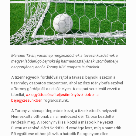
Március 13-án, vasárnap megkezdődnek a tavaszi küzdelmek a
megyei labdarúgó bajnokság harmadosztályának Szombathelyi
csoportjában, ahol a Torony KSK csapata is érdekelt.
A tizennegyedik fordulóval rajtol a tavaszi bajnoki szezon a
tizennégy csapatos csoportban, ahol az őszi idény befejeztével
a Torony gárdája áll az első helyen. A csapat veretlenül vezeti a
tabellát,
az együttes őszi teljesítményével ebben a
bejegyzésünkben
foglalkoztunk.
A Torony vasárnap idegenben kezd, a tizenkettedik helyezett
Nemeskolta otthonában, a mérkőzést déli 12 órai kezdettel
rendezik meg. A Torony riválisai közül a második helyezett
Bucsu az utolsó előtti Sorkifalud vendége lesz, míg a harmadik
Bő együttese otthon játszik a hatodik Balogunyom ellen.