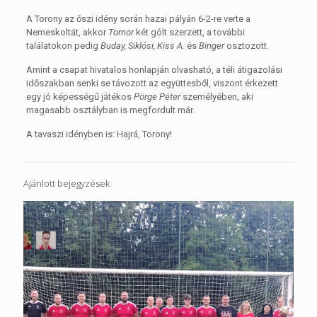
A Torony az őszi idény során hazai pályán 6-2-re verte a
Nemeskoltát, akkor
Tomor
két gólt szerzett, a további
találatokon pedig
Buday, Siklósi, Kiss A.
és
Binger
osztozott.
Amint a csapat hivatalos honlapján olvasható, a téli átigazolási
időszakban senki se távozott az együttesből, viszont érkezett
egy jó képességű játékos
Pörge Péter
személyében, aki
magasabb osztályban is megfordult már.
A tavaszi idényben is: Hajrá, Torony!
Ajánlott bejegyzések