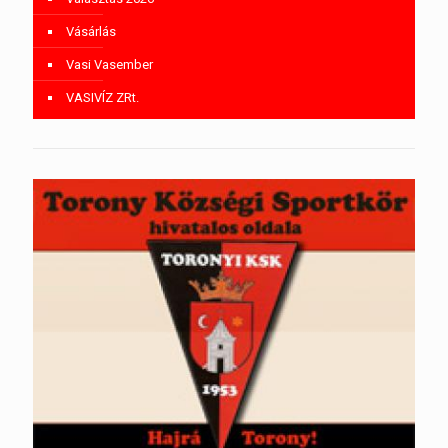
Vásárlás
Vasi Vasember
VASIVÍZ ZRt.