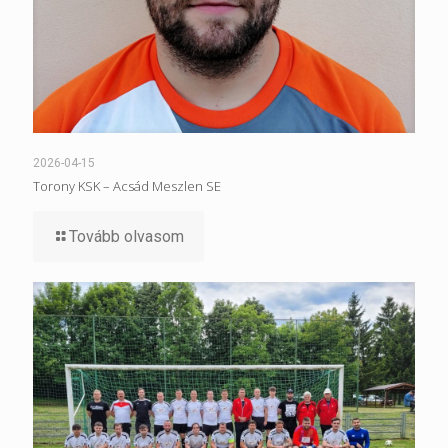
2026-04-15
Torony KSK – Acsád Meszlen SE
Tovább olvasom