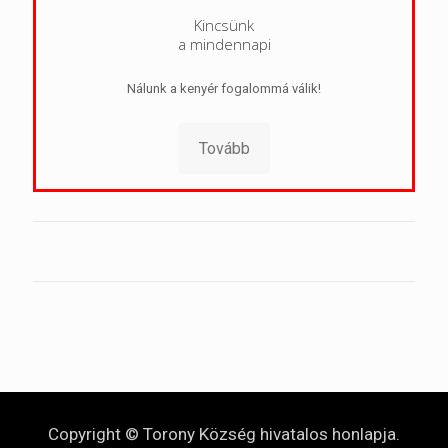
Kincsünk
a mindennapi
Nálunk a kenyér fogalommá válik!
Tovább
Copyright © Torony Község hivatalos honlapja.