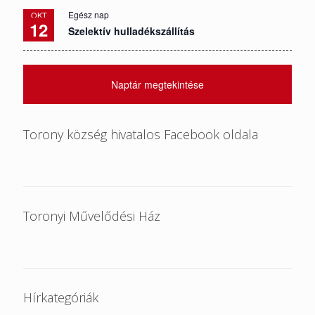
Egész nap
OKT
12
Szelektív hulladékszállítás
Naptár megtekintése
Torony község hivatalos Facebook oldala
Toronyi Művelődési Ház
Hírkategóriák