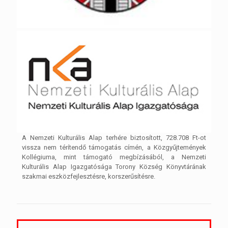
A Nemzeti Kulturális Alap terhére biztosított, 728.708 Ft-ot
vissza nem térítendő támogatás címén, a Közgyűjtemények
Kollégiuma, mint támogató megbízásából, a Nemzeti
Kulturális Alap Igazgatósága Torony Község Könyvtárának
szakmai eszközfejlesztésre, korszerűsítésre.