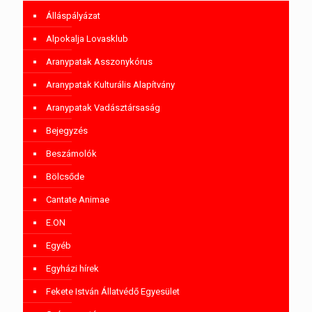
Álláspályázat
Alpokalja Lovasklub
Aranypatak Asszonykórus
Aranypatak Kulturális Alapítvány
Aranypatak Vadásztársaság
Bejegyzés
Beszámolók
Bölcsőde
Cantate Animae
E.ON
Egyéb
Egyházi hírek
Fekete István Állatvédő Egyesület