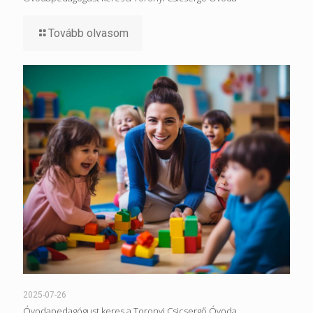
Tovább olvasom
2025-07-26
Óvodapedagógust keres a Toronyi Csicsergő Óvoda