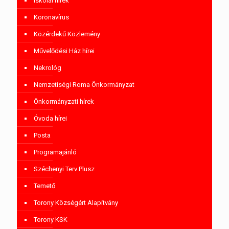
Iskolai hírek
Koronavírus
Közérdekű Közlemény
Művelődési Ház hírei
Nekrológ
Nemzetiségi Roma Önkormányzat
Önkormányzati hírek
Óvoda hírei
Posta
Programajánló
Széchenyi Terv Plusz
Temető
Torony Községért Alapítvány
Torony KSK