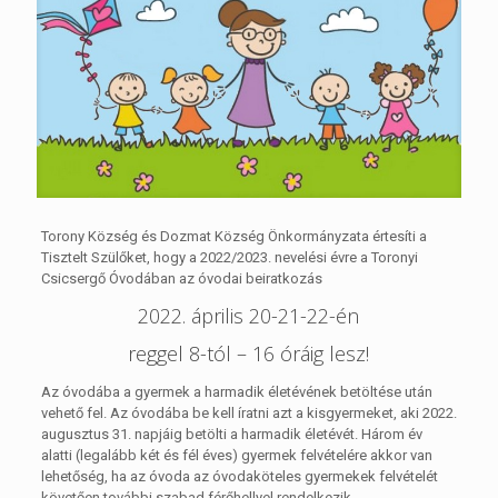
Torony Község és Dozmat Község Önkormányzata értesíti a
Tisztelt Szülőket, hogy a 2022/2023. nevelési évre a Toronyi
Csicsergő Óvodában az óvodai beiratkozás
2022. április 20-21-22-én
reggel 8-tól – 16 óráig lesz!
Az óvodába a gyermek a harmadik életévének betöltése után
vehető fel. Az óvodába be kell íratni azt a kisgyermeket, aki 2022.
augusztus 31. napjáig betölti a harmadik életévét. Három év
alatti (legalább két és fél éves) gyermek felvételére akkor van
lehetőség, ha az óvoda az óvodaköteles gyermekek felvételét
követően további szabad férőhellyel rendelkezik.