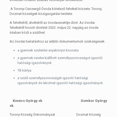
A Toronyi Csicsergő Óvoda kötelező felvételi körzete: Torony,
Dozmat községek közigazgatási területe.
A felvételről, átvételről az óvodavezetője dönt. Az óvodai
felvételről hozott döntést 2022. május 22. napjáig az óvoda
írásban közli a szülővel.
Az óvodai beíratáshoz az alábbi dokumentumok szükségesek:
a gyermek születési anyakönyvi kivonata
a gyermek nevére kiállított személyazonosságot igazoló
hatósági igazolványok
TB kártya
a szülő személyazonosságát igazoló hatósági
igazolványok és lakcímet igazoló hatósági igazolványok.
Kovács György sk. Gombor György
sk.
Torony Község Önkormányzat
Dozmat Község