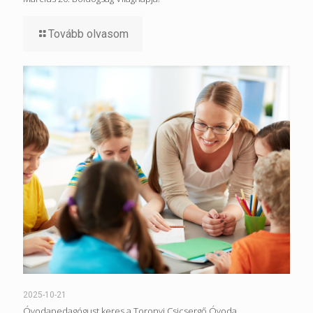
Tovább olvasom
2025-10-21
Óvodapedagógust keres a Toronyi Csicsergő Óvoda