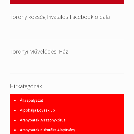
Torony község hivatalos Facebook oldala
Toronyi Művelődési Ház
Hírkategóriák
Álláspályázat
Alpokalja Lovasklub
Aranypatak Asszonykórus
Aranypatak Kulturális Alapítvány