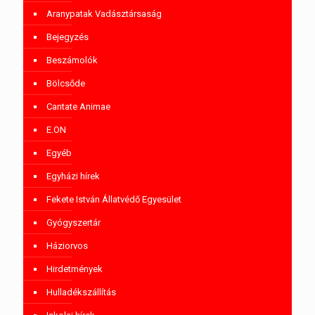
Aranypatak Vadásztársaság
Bejegyzés
Beszámolók
Bölcsőde
Cantate Animae
E.ON
Egyéb
Egyházi hírek
Fekete István Állatvédő Egyesület
Gyógyszertár
Háziorvos
Hirdetmények
Hulladékszállítás