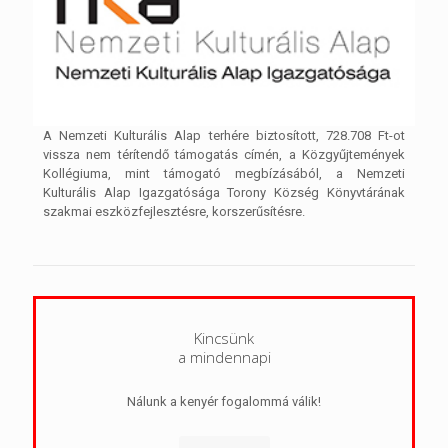
A Nemzeti Kulturális Alap terhére biztosított, 728.708 Ft-ot
vissza nem térítendő támogatás címén, a Közgyűjtemények
Kollégiuma, mint támogató megbízásából, a Nemzeti
Kulturális Alap Igazgatósága Torony Község Könyvtárának
szakmai eszközfejlesztésre, korszerűsítésre.
Kincsünk
a mindennapi
Nálunk a kenyér fogalommá válik!