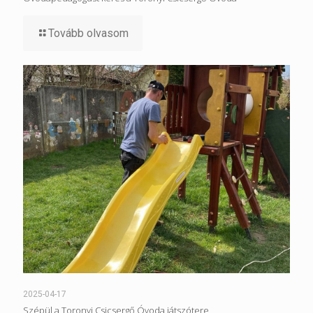
Tovább olvasom
2025-04-17
Szépül a Toronyi Csicsergő Óvoda játszótere