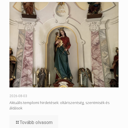
2026-08-03
Aktuális templomi hirdetések: oltáriszentség, szentmisék és
áldások
Tovább olvasom