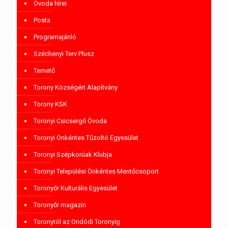
Óvoda hírei
Posta
Programajánló
Széchenyi Terv Plusz
Temető
Torony Községért Alapítvány
Torony KSK
Toronyi Csicsergő Óvoda
Toronyi Önkéntes Tűzoltó Egyesület
Toronyi Szépkorúak Klubja
Toronyi Települési Önkéntes Mentőcsoport
Toronyőr Kulturális Egyesület
Toronyőr magazin
Toronytól az Ondódi Toronyig