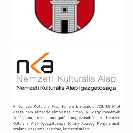
A Nemzeti Kulturális Alap terhére biztosított, 728.708 Ft-ot
vissza nem térítendő támogatás címén, a Közgyűjtemények
Kollégiuma, mint támogató megbízásából, a Nemzeti
Kulturális Alap Igazgatósága Torony Község Könyvtárának
szakmai eszközfejlesztésre, korszerűsítésre.