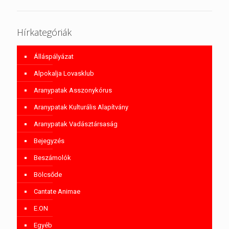
Hírkategóriák
Álláspályázat
Alpokalja Lovasklub
Aranypatak Asszonykórus
Aranypatak Kulturális Alapítvány
Aranypatak Vadásztársaság
Bejegyzés
Beszámolók
Bölcsőde
Cantate Animae
E.ON
Egyéb