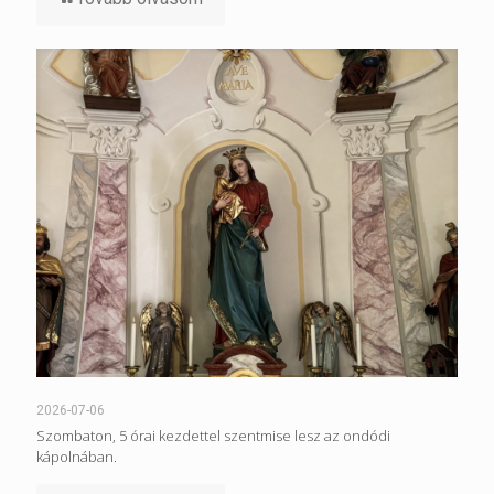
2026-07-06
Szombaton, 5 órai kezdettel szentmise lesz az ondódi
kápolnában.