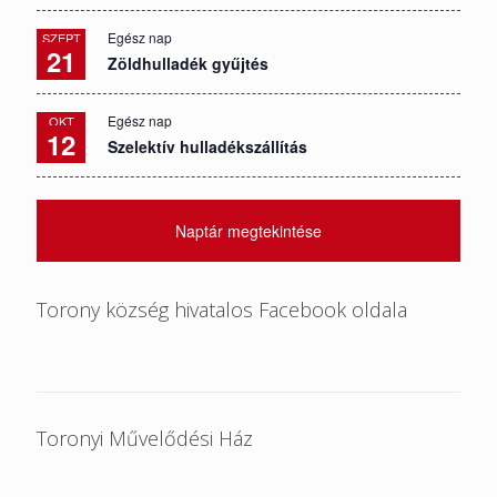
Egész nap
SZEPT
21
Zöldhulladék gyűjtés
Egész nap
OKT
12
Szelektív hulladékszállítás
Naptár megtekintése
Torony község hivatalos Facebook oldala
Toronyi Művelődési Ház