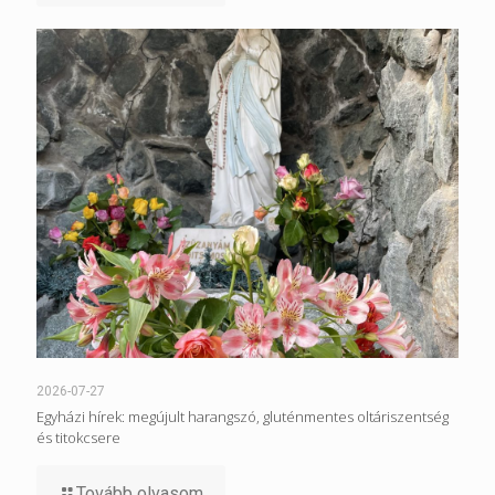
2026-07-27
Egyházi hírek: megújult harangszó, gluténmentes oltáriszentség
és titokcsere
Tovább olvasom