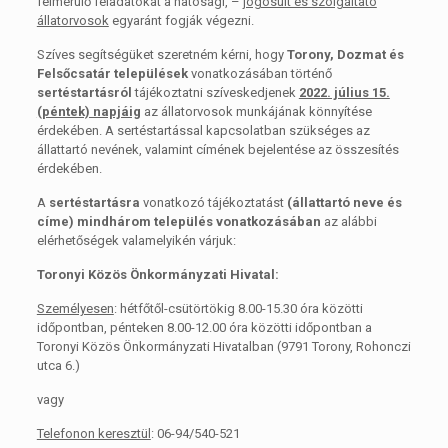
felmerülő feladatokat a hatósági, –
jogosult és szolgáltató
állatorvosok
egyaránt fogják végezni.
Szíves segítségüket szeretném kérni, hogy
Torony, Dozmat és
Felsőcsatár települések
vonatkozásában történő
sertéstartásról
tájékoztatni szíveskedjenek
2022. július 15.
(péntek) napjáig
az állatorvosok munkájának könnyítése
érdekében. A sertéstartással kapcsolatban szükséges az
állattartó nevének, valamint címének bejelentése az összesítés
érdekében.
A
sertéstartásra
vonatkozó tájékoztatást
(állattartó neve és
címe) mindhárom település vonatkozásában
az alábbi
elérhetőségek valamelyikén várjuk:
Toronyi Közös Önkormányzati Hivatal:
Személyesen
: hétfőtől-csütörtökig 8.00-15.30 óra közötti
időpontban, pénteken 8.00-12.00 óra közötti időpontban a
Toronyi Közös Önkormányzati Hivatalban (9791 Torony, Rohonczi
utca 6.)
vagy
Telefonon keresztül
: 06-94/540-521