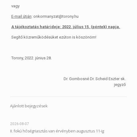
vagy
E-mail útján
: onkormanyzat@torony.hu
A tájékoztatás határideje: 2022. július 15. (péntek) napja.
Segítő közreműködésüket ezúton is köszönöm!
Torony, 2022. június 28.
Dr. Gombosné Dr. Scheid Eszter sk.
jegyző
Ajánlott bejegyzések
2026-08-07
II. fokú hőségriasztás van érvényben augusztus 11-ig