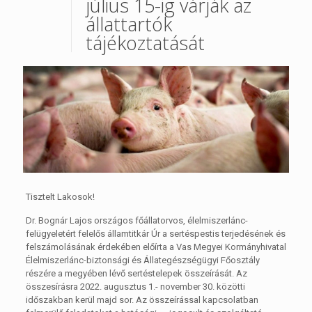
július 15-ig várják az
állattartók
tájékoztatását
Tisztelt Lakosok!
Dr. Bognár Lajos országos főállatorvos, élelmiszerlánc-
felügyeletért felelős államtitkár Úr a sertéspestis terjedésének és
felszámolásának érdekében előírta a Vas Megyei Kormányhivatal
Élelmiszerlánc-biztonsági és Állategészségügyi Főosztály
részére a megyében lévő sertéstelepek összeírását. Az
összesírásra 2022. augusztus 1.- november 30. közötti
időszakban kerül majd sor. Az összeírással kapcsolatban