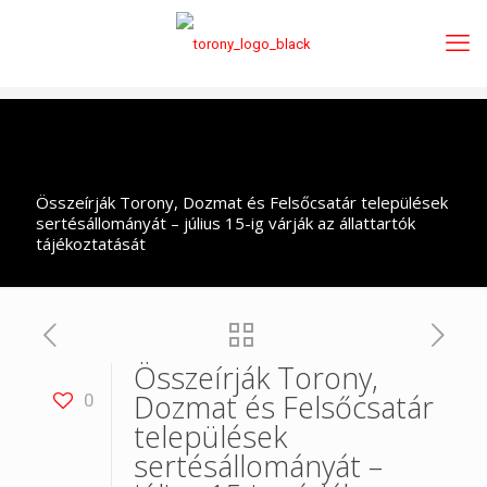
Összeírják Torony, Dozmat és Felsőcsatár települések
sertésállományát – július 15-ig várják az állattartók
tájékoztatását
Összeírják Torony,
Dozmat és Felsőcsatár
0
települések
sertésállományát –