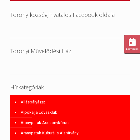
Torony község hivatalos Facebook oldala
Toronyi Művelődési Ház
Események
Hírkategóriák
Álláspályázat
Alpokalja Lovasklub
Aranypatak Asszonykórus
Aranypatak Kulturális Alapítvány