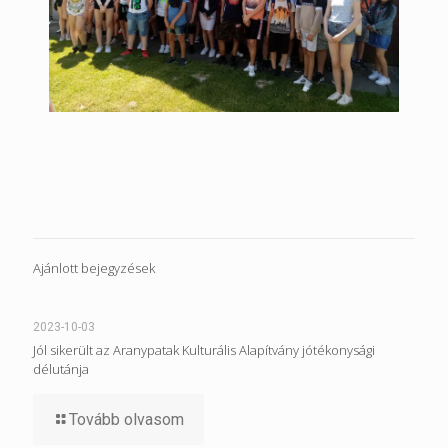
Ajánlott bejegyzések
2023-10-03
Jól sikerült az Aranypatak Kulturális Alapítvány jótékonysági
délutánja
Tovább olvasom