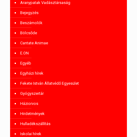
Aranypatak Vadásztársaság
Bejegyzés
Beszámolók
Bölcsőde
Cantate Animae
E.ON
Egyéb
Egyházi hírek
Fekete István Állatvédő Egyesület
Gyógyszertár
Háziorvos
Hirdetmények
Hulladékszállítás
Iskolai hírek