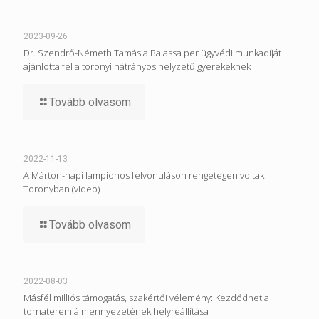
2023-09-26
Dr. Szendrő-Németh Tamás a Balassa per ügyvédi munkadíját
ajánlotta fel a toronyi hátrányos helyzetű gyerekeknek
Tovább olvasom
2022-11-13
A Márton-napi lampionos felvonuláson rengetegen voltak
Toronyban (video)
Tovább olvasom
2022-08-03
Másfél milliós támogatás, szakértői vélemény: Kezdődhet a
tornaterem álmennyezetének helyreállítása