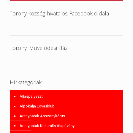
Torony község hivatalos Facebook oldala
Toronyi Művelődési Ház
Hírkategóriák
Álláspályázat
Alpokalja Lovasklub
Aranypatak Asszonykórus
Aranypatak Kulturális Alapítvány