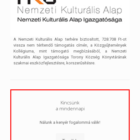
A Nemzeti Kulturális Alap terhére biztosított, 728.708 Ft-ot
vissza nem térítendő támogatás címén, a Közgyűjtemények
Kollégiuma, mint támogató megbízásából, a Nemzeti
Kulturális Alap Igazgatósága Torony Község Könyvtárának
szakmai eszközfejlesztésre, korszerűsítésre.
Kincsünk
a mindennapi
Nálunk a kenyér fogalommá válik!