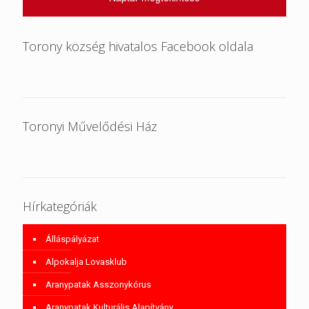
Torony község hivatalos Facebook oldala
Toronyi Művelődési Ház
Hírkategóriák
Álláspályázat
Alpokalja Lovasklub
Aranypatak Asszonykórus
Aranypatak Kulturális Alapítvány