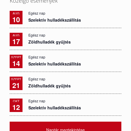
Közelgő események
Egész nap
AUG
10
Szelektív hulladékszállítás
Egész nap
AUG
17
Zöldhulladék gyűjtés
Egész nap
SZEPT
14
Szelektív hulladékszállítás
Egész nap
SZEPT
21
Zöldhulladék gyűjtés
Egész nap
OKT
12
Szelektív hulladékszállítás
Naptár megtekintése