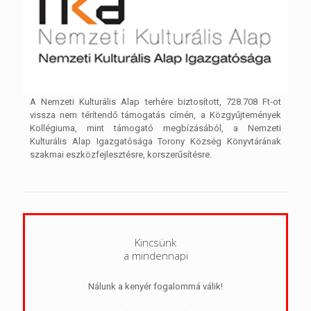
A Nemzeti Kulturális Alap terhére biztosított, 728.708 Ft-ot
vissza nem térítendő támogatás címén, a Közgyűjtemények
Kollégiuma, mint támogató megbízásából, a Nemzeti
Kulturális Alap Igazgatósága Torony Község Könyvtárának
szakmai eszközfejlesztésre, korszerűsítésre.
Kincsünk
a mindennapi
Nálunk a kenyér fogalommá válik!