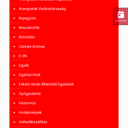
Aranypatak Vadásztársaság
Bejegyzés
Események
Beszámolók
Bölcsőde
Cantate Animae
E.ON
Egyéb
Egyházi hírek
Fekete István Állatvédő Egyesület
Gyógyszertár
Háziorvos
Hirdetmények
Hulladékszállítás