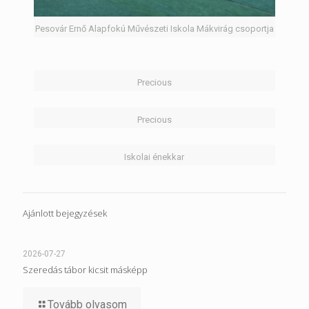
Pesovár Ernő Alapfokú Művészeti Iskola Mákvirág csoportja
Precious
Precious
Iskolai énekkar
Ajánlott bejegyzések
2026-07-27
Szeredás tábor kicsit másképp
Tovább olvasom