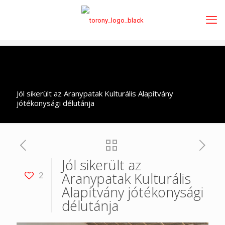
Jól sikerült az Aranypatak Kulturális Alapítvány
jótékonysági délutánja
Jól sikerült az
Aranypatak Kulturális
2
Alapítvány jótékonysági
délutánja