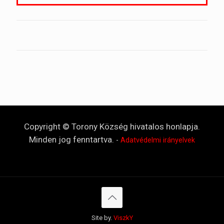
Copyright © Torony Község hivatalos honlapja.
Minden jog fenntartva.
-
Adatvédelmi irányelvek
Site by.
ViszkY