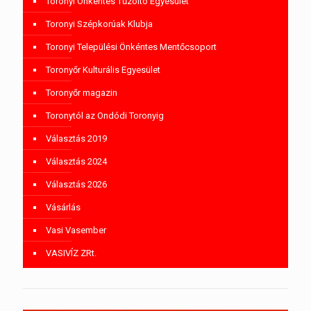
Toronyi Önkéntes Tűzoltó Egyesület
Toronyi Szépkorúak Klubja
Toronyi Települési Önkéntes Mentőcsoport
Toronyőr Kulturális Egyesület
Toronyőr magazin
Toronytól az Ondódi Toronyig
Választás 2019
Választás 2024
Választás 2026
Vásárlás
Vasi Vasember
VASIVÍZ ZRt.