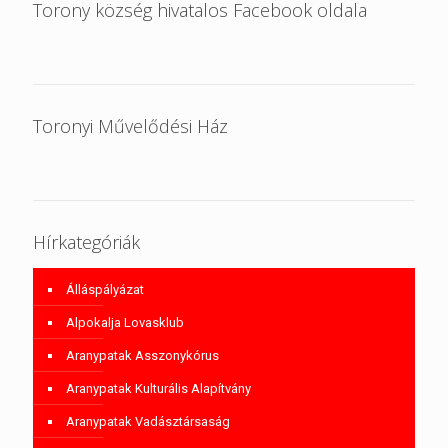
Torony község hivatalos Facebook oldala
Toronyi Művelődési Ház
Hírkategóriák
Álláspályázat
Alpokalja Lovasklub
Aranypatak Asszonykórus
Aranypatak Kulturális Alapítvány
Aranypatak Vadásztársaság