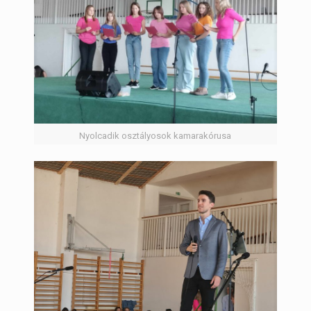
Nyolcadik osztályosok kamarakórusa