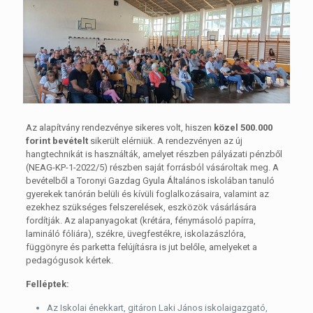
Az alapítvány rendezvénye sikeres volt, hiszen
közel 500.000
forint bevételt
sikerült elérniük. A rendezvényen az új
hangtechnikát is használták, amelyet részben pályázati pénzből
(NEAG-KP-1-2022/5) részben saját forrásból vásároltak meg. A
bevételből a Toronyi Gazdag Gyula Általános iskolában tanuló
gyerekek tanórán belüli és kívüli foglalkozásaira, valamint az
ezekhez szükséges felszerelések, eszközök vásárlására
fordítják. Az alapanyagokat (krétára, fénymásoló papírra,
lamináló fóliára), székre, üvegfestékre, iskolazászlóra,
függönyre és parketta felújításra is jut belőle, amelyeket a
pedagógusok kértek.
Felléptek:
Az Iskolai énekkart, gitáron Laki János iskolaigazgató,