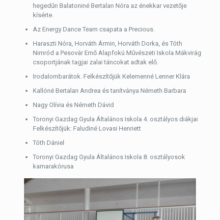
hegedűn Balatoniné Bertalan Nóra az énekkar vezetője
kísérte.
Az Energy Dance Team csapata a Precious.
Haraszti Nóra, Horváth Ármin, Horváth Dorka, és Tóth
Nimród a Pesovár Ernő Alapfokú Művészeti Iskola Mákvirág
csoportjának tagjai zalai táncokat adtak elő.
Irodalombarátok. Felkészítőjük Kelemenné Lenner Klára
Kallóné Bertalan Andrea és tanítványa Németh Barbara
Nagy Olívia és Németh Dávid
Toronyi Gazdag Gyula Általános Iskola 4. osztályos diákjai
Felkészítőjük: Faludiné Lovasi Henriett
Tóth Dániel
Toronyi Gazdag Gyula Általános Iskola 8. osztályosok
kamarakórusa