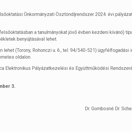
sőoktatási Önkormányzati Ösztöndíjrendszer 2024. évi pályázat
 (felsőoktatásban a tanulmányokat jövő évben kezdeni kívánó) típ
ékletek benyújtásával lehet.
lehet (Torony, Rohonczi u. 6., tel. 94/540-521) ügyfélfogadási 
ernetes oldalon.
arica Elektronikus Pályázatkezelési és Együttműködési Rendsze
mber 3.
Dr. Gombosné Dr. Scheid Esz