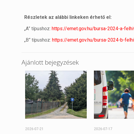
Részletek az alábbi linkeken érhető el:
„A” típushoz:
https://emet.gov.hu/bursa-2024-a-felh
„B” típushoz:
https://emet.gov.hu/bursa-2024-b-felh
Ajánlott bejegyzések
2026-07-21
2026-07-17