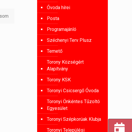
Óvoda hírei
asom
Posta
Programajánló
Széchenyi Terv Plusz
Temető
Torony Községért
Alapítvány
Torony KSK
Toronyi Csicsergő Óvoda
Toronyi Önkéntes Tűzoltó
Egyesület
Toronyi Szépkorúak Klubja
Toronyi Települési