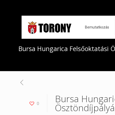
Bemutatkozás
Bursa Hungarica Felsőoktatási 
Bursa Hungari
0
Ösztöndíjpályá