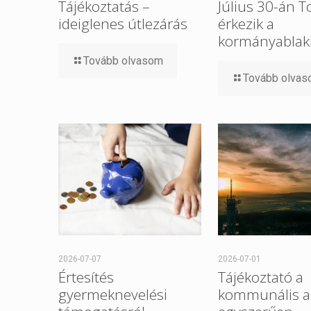
Tájékoztatás –
Július 30-án 
ideiglenes útlezárás
érkezik a
kormányablak
Tovább olvasom
Tovább olva
2026-07-07
2026-07-01
Értesítés
Tájékoztató a
gyermeknevelési
kommunális a