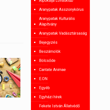
Alpokalja Lovasklub
Aranypatak Asszonykórus
Aranypatak Kulturális
Alapítvány
Aranypatak Vadásztársaság
Bejegyzés
Beszámolók
Bölcsőde
Cantate Animae
E.ON
Egyéb
Egyházi hírek
Fekete István Állatvédő