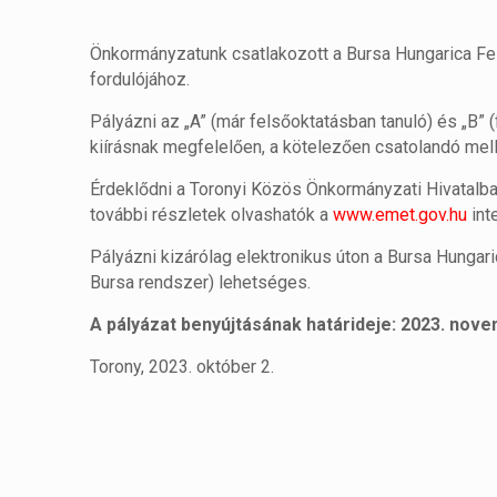
Önkormányzatunk csatlakozott a Bursa Hungarica Fel
fordulójához.
Pályázni az „A” (már felsőoktatásban tanuló) és „B”
kiírásnak megfelelően, a kötelezően csatolandó mell
Érdeklődni a Toronyi Közös Önkormányzati Hivatalban 
további részletek olvashatók a
www.emet.gov.hu
int
Pályázni kizárólag elektronikus úton a Bursa Hung
Bursa rendszer) lehetséges.
A pályázat benyújtásának határideje: 2023. nove
Torony, 2023. október 2.