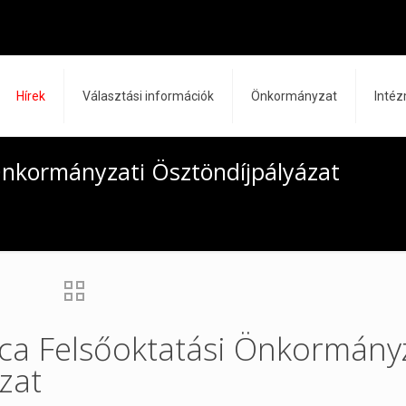
Hírek
Választási információk
Önkormányzat
Inté
Önkormányzati Ösztöndíjpályázat
ca Felsőoktatási Önkormányz
zat