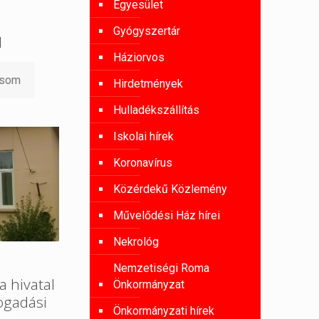
Egyesület
Gyógyszertár
l
Háziorvos
asom
Hirdetmények
Hulladékszállítás
Iskolai hírek
Koronavírus
Közérdekű Közlemény
Művelődési Ház hírei
Nekrológ
Nemzetiségi Roma
a hivatal
Önkormányzat
ogadási
Önkormányzati hírek