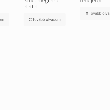
ismét megtelhet
rendjéről
élettel
Tovább olv
som
Tovább olvasom