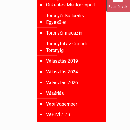
Önkéntes Mentőcsoport
Események
Toronyőr Kulturális
Egyesület
Toronyőr magazin
Toronytól az Ondódi
Toronyig
Választás 2019
Választás 2024
Választás 2026
Vásárlás
Vasi Vasember
VASIVÍZ ZRt.