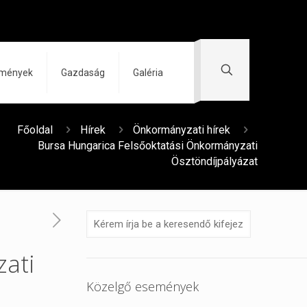
zmények
Gazdaság
Galéria
Főoldal
Hírek
Önkormányzati hírek
Bursa Hungarica Felsőoktatási Önkormányzati
Ösztöndíjpályázat
ati
Közelgő események