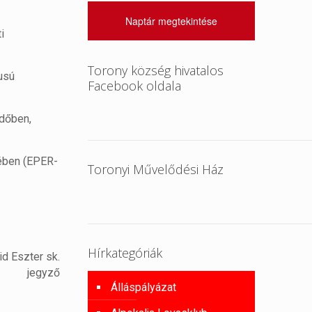
Naptár megtekintése
i
Torony község hivatalos
usú
Facebook oldala
időben,
rében (EPER-
Toronyi Művelődési Ház
Hírkategóriák
ter sk.
jegyző
Álláspályázat