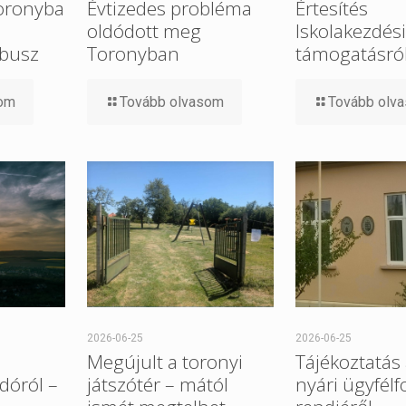
Toronyba
Évtizedes probléma
Értesítés
oldódott meg
Iskolakezdési
busz
Toronyban
támogatásró
som
Tovább olvasom
Tovább olv
2026-06-25
2026-06-25
Megújult a toronyi
Tájékoztatás 
dóról –
játszótér – mától
nyári ügyfélf