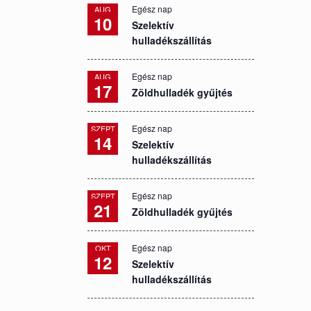
Egész nap
AUG
10
Szelektív
hulladékszállítás
Egész nap
AUG
17
Zöldhulladék gyűjtés
Egész nap
SZEPT
14
Szelektív
hulladékszállítás
Egész nap
SZEPT
21
Zöldhulladék gyűjtés
Egész nap
OKT
12
Szelektív
hulladékszállítás