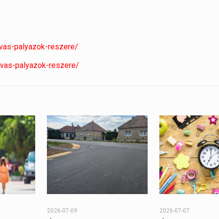
ivas-palyazok-reszere/
ivas-palyazok-reszere/
2026-07-09
2026-07-07