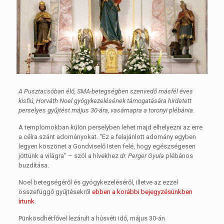
A Pusztacsóban élő, SMA-betegségben szenvedő másfél éves
kisfiú, Horváth Noel gyógykezelésének támogatására hirdetett
perselyes gyűjtést május 30-ára, vasárnapra a toronyi plébánia.
A templomokban külön perselyben lehet majd elhelyezni az erre
a célra szánt adományokat. “Ez a felajánlott adomány egyben
legyen köszönet a Gondviselő Isten felé, hogy egészségesen
jöttünk a világra” – szól a hívekhez
dr. Perger Gyula
plébános
buzdítása.
Noel betegségéről és gyógykezeléséről, illetve az ezzel
összefüggő gyűjtésekről
ebben a korábbi bejegyzésünkben
írtunk
.
Pünkösdhétfővel lezárult a húsvéti idő, május 30-án