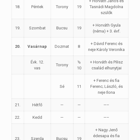
+ Horváth János és
18.
Péntek
Torony
19
Tasnádi Magdolna
szülők
+ Horváth Gyula
19.
Szombat
Bucsu
19
(néma) + 3. évf.
+ Dávid Ferenc és
20.
Vasárnap
Dozmat
8
neje Károly Veronika
Évk. 12.
½
+ Horváth és Pilisz
Torony
vas
10
család elhunytjai
+ Ferenc és fia
Sé
11
Ferenc; László, és
neje Ilona
21.
Hétfő
—
—
—–
22.
Kedd
—
—
—–
+ Nagy Jenő
édesapa és fia
23.
Szerda
Bucsu
19