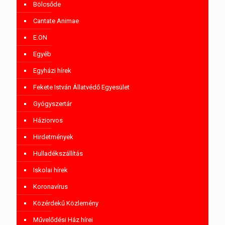
Bölcsőde
Cantate Animae
E.ON
Egyéb
Egyházi hírek
Fekete István Állatvédő Egyesület
Gyógyszertár
Háziorvos
Hirdetmények
Hulladékszállítás
Iskolai hírek
Koronavírus
Közérdekű Közlemény
Művelődési Ház hírei