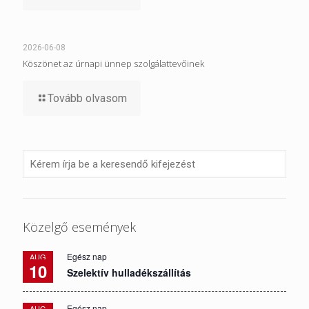
2026-06-08
Köszönet az úrnapi ünnep szolgálattevőinek
Tovább olvasom
Közelgő események
Egész nap
AUG
10
Szelektív hulladékszállítás
Egész nap
AUG