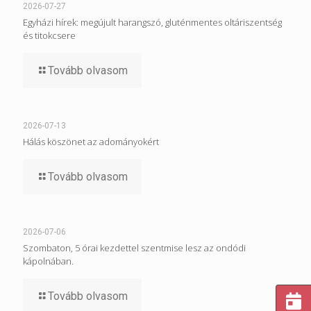
2026-07-27
Egyházi hírek: megújult harangszó, gluténmentes oltáriszentség
és titokcsere
Tovább olvasom
2026-07-13
Hálás köszönet az adományokért
Tovább olvasom
2026-07-06
Szombaton, 5 órai kezdettel szentmise lesz az ondódi
kápolnában.
Tovább olvasom