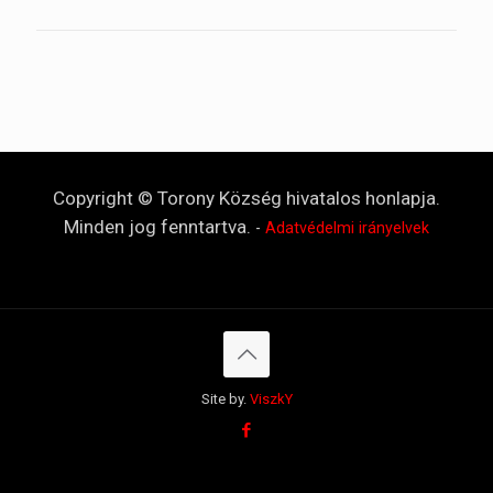
Copyright © Torony Község hivatalos honlapja.
Minden jog fenntartva.
-
Adatvédelmi irányelvek
Site by.
ViszkY