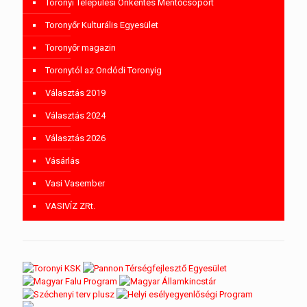
Toronyi Települési Önkéntes Mentőcsoport
Toronyőr Kulturális Egyesület
Toronyőr magazin
Toronytól az Ondódi Toronyig
Választás 2019
Választás 2024
Választás 2026
Vásárlás
Vasi Vasember
VASIVÍZ ZRt.