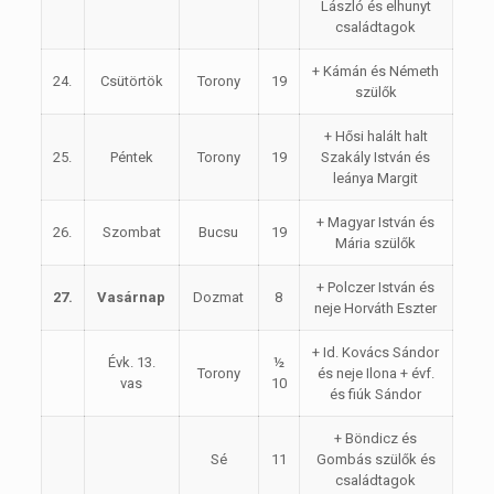
László és elhunyt
családtagok
+ Kámán és Németh
24.
Csütörtök
Torony
19
szülők
+ Hősi halált halt
25.
Péntek
Torony
19
Szakály István és
leánya Margit
+ Magyar István és
26.
Szombat
Bucsu
19
Mária szülők
+ Polczer István és
27.
Vasárnap
Dozmat
8
neje Horváth Eszter
+ Id. Kovács Sándor
Évk. 13.
½
Torony
és neje Ilona + évf.
vas
10
és fiúk Sándor
+ Böndicz és
Sé
11
Gombás szülők és
családtagok