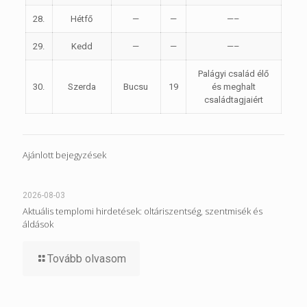
28.
Hétfő
—
—
—–
29.
Kedd
—
—
—–
Palágyi család élő
30.
Szerda
Bucsu
19
és meghalt
családtagjaiért
Ajánlott bejegyzések
2026-08-03
Aktuális templomi hirdetések: oltáriszentség, szentmisék és
áldások
Tovább olvasom