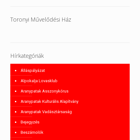
Toronyi Művelődési Ház
Hírkategóriák
Álláspályázat
Alpokalja Lovasklub
Aranypatak Asszonykórus
Aranypatak Kulturális Alapítvány
Aranypatak Vadásztársaság
Bejegyzés
Beszámolók