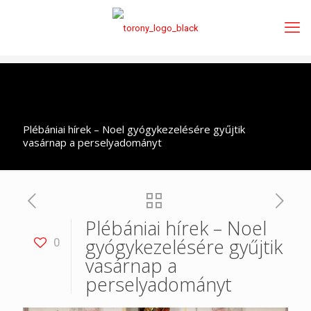
Plébániai hírek – Noel gyógykezelésére gyűjtik
vasárnap a perselyadományt
Plébániai hírek – Noel
gyógykezelésére gyűjtik
0
vasárnap a
perselyadományt