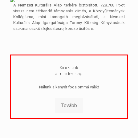
A Nemzeti Kulturális Alap terhére biztosított, 728.708 Ft-ot
vissza nem térítendő támogatás címén, a Közgyűjtemények
Kollégiuma, mint támogató megbízásából, a Nemzeti
Kulturális Alap Igazgatósága Torony Község Könyvtárának
szakmai eszközfejlesztésre, korszerűsítésre.
Kincsünk
a mindennapi
Nálunk a kenyér fogalommá válik!
Tovább