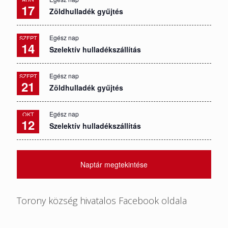
17
Zöldhulladék gyűjtés
Egész nap
SZEPT
14
Szelektív hulladékszállítás
Egész nap
SZEPT
21
Zöldhulladék gyűjtés
Egész nap
OKT
12
Szelektív hulladékszállítás
Naptár megtekintése
Torony község hivatalos Facebook oldala