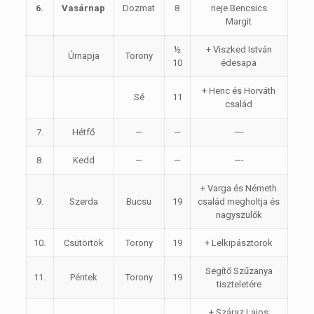
6.
Vasárnap
Dozmat
8
neje Bencsics
Margit
½
+ Viszked István
Úrnapja
Torony
10
édesapa
+ Henc és Horváth
Sé
11
család
7.
Hétfő
—
—
—-
8.
Kedd
—
—
—-
+ Varga és Németh
9.
Szerda
Bucsu
19
család megholtja és
nagyszülők
10.
Csütörtök
Torony
19
+ Lelkipásztorok
Segítő Szűzanya
11.
Péntek
Torony
19
tiszteletére
+ Száraz Lajos