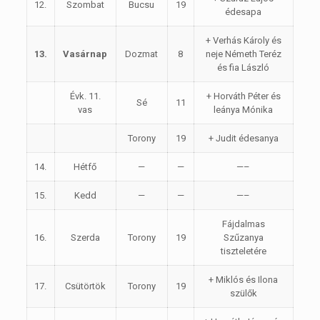
12.
Szombat
Bucsu
19
édesapa
+ Verhás Károly és
13.
Vasárnap
Dozmat
8
neje Németh Teréz
és fia László
Évk. 11.
+ Horváth Péter és
Sé
11
vas
leánya Mónika
Torony
19
+ Judit édesanya
14.
Hétfő
—
—
—–
15.
Kedd
—
—
—–
Fájdalmas
16.
Szerda
Torony
19
Szűzanya
tiszteletére
+ Miklós és Ilona
17.
Csütörtök
Torony
19
szülők