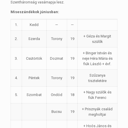
Szentháromság vasárnapja lesz.
Miseszándékok júniusban:
1.
Kedd
—
—
+ Géza és Margit
2.
Szerda
Torony
19
szülők
+ Binger István és
3.
Csütörtök
Dozmat
19
neje Héra Mária és
fiúk László + évf.
Szűzanya
4.
Péntek
Torony
19
tiszteletére
+ Nagy szülők és
5.
Szombat
Ondód
18
fiúk Ferenc
+ Prisznyák család
Bucsu
19
megholtjai
+ Hoós János és