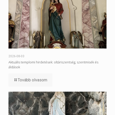
2026-08-03
Aktuális templomi hirdetések: oltáriszentség, szentmisék és
áldások
Tovább olvasom