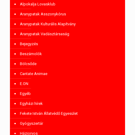
Alpokalja Lovasklub
Aranypatak Asszonykórus
Aranypatak Kulturális Alapítvány
Aranypatak Vadásztársaság
Bejegyzés
Beszámolók
Bölcsőde
Cantate Animae
E.ON
Egyéb
Egyházi hírek
Fekete István Állatvédő Egyesület
Gyógyszertár
Háziorvos