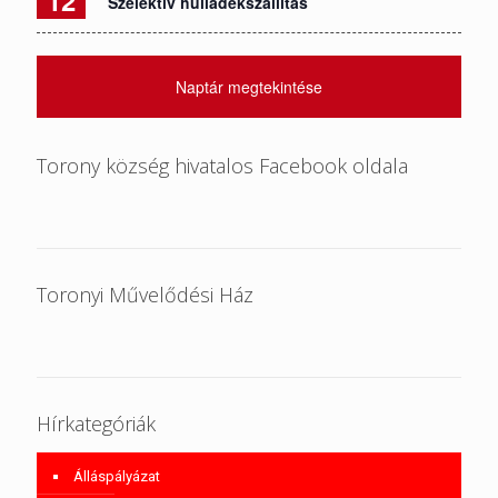
12
Szelektív hulladékszállítás
Naptár megtekintése
Torony község hivatalos Facebook oldala
Toronyi Művelődési Ház
Hírkategóriák
Álláspályázat