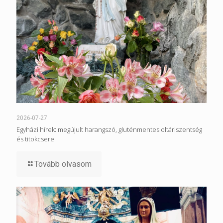
2026-07-27
Egyházi hírek: megújult harangszó, gluténmentes oltáriszentség
és titokcsere
Tovább olvasom