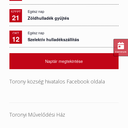
Egész nap
SZEPT
21
Zöldhulladék gyűjtés
Egész nap
OKT
12
Szelektív hulladékszállítás
Események
Naptár megtekintése
Torony község hivatalos Facebook oldala
Toronyi Művelődési Ház