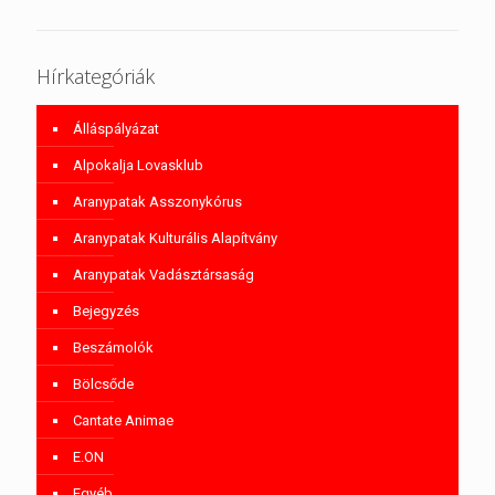
Hírkategóriák
Álláspályázat
Alpokalja Lovasklub
Aranypatak Asszonykórus
Aranypatak Kulturális Alapítvány
Aranypatak Vadásztársaság
Bejegyzés
Beszámolók
Bölcsőde
Cantate Animae
E.ON
Egyéb