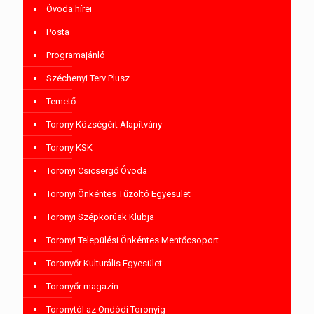
Óvoda hírei
Posta
Programajánló
Széchenyi Terv Plusz
Temető
Torony Községért Alapítvány
Torony KSK
Toronyi Csicsergő Óvoda
Toronyi Önkéntes Tűzoltó Egyesület
Toronyi Szépkorúak Klubja
Toronyi Települési Önkéntes Mentőcsoport
Toronyőr Kulturális Egyesület
Toronyőr magazin
Toronytól az Ondódi Toronyig