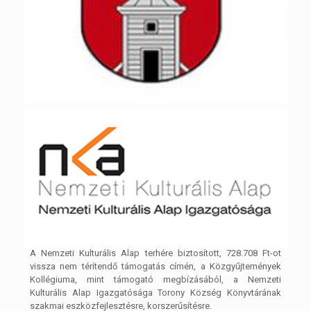
A Nemzeti Kulturális Alap terhére biztosított, 728.708 Ft-ot
vissza nem térítendő támogatás címén, a Közgyűjtemények
Kollégiuma, mint támogató megbízásából, a Nemzeti
Kulturális Alap Igazgatósága Torony Község Könyvtárának
szakmai eszközfejlesztésre, korszerűsítésre.