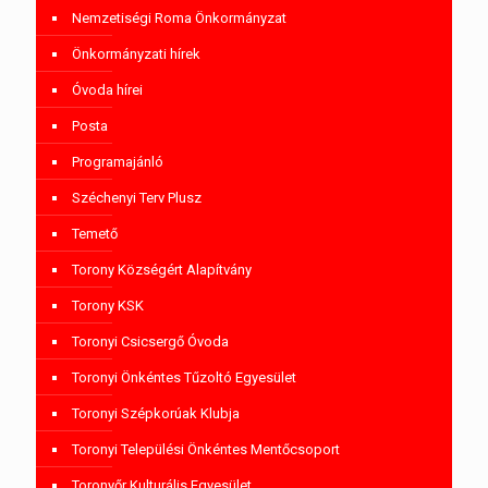
Nemzetiségi Roma Önkormányzat
Önkormányzati hírek
Óvoda hírei
Posta
Programajánló
Széchenyi Terv Plusz
Temető
Torony Községért Alapítvány
Torony KSK
Toronyi Csicsergő Óvoda
Toronyi Önkéntes Tűzoltó Egyesület
Toronyi Szépkorúak Klubja
Toronyi Települési Önkéntes Mentőcsoport
Toronyőr Kulturális Egyesület