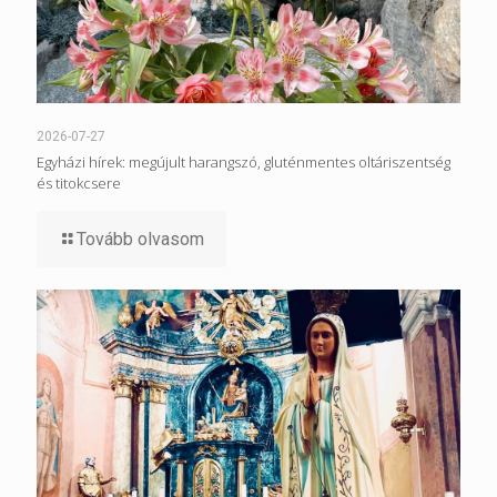
2026-07-27
Egyházi hírek: megújult harangszó, gluténmentes oltáriszentség
és titokcsere
Tovább olvasom