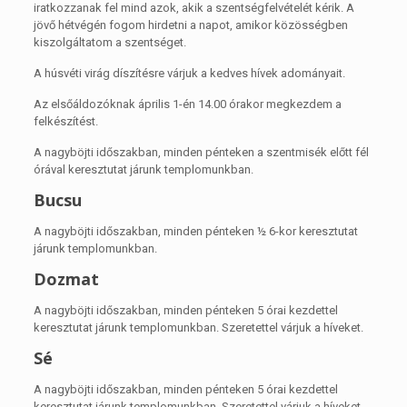
iratkozzanak fel mind azok, akik a szentségfelvételét kérik. A
jövő hétvégén fogom hirdetni a napot, amikor közösségben
kiszolgáltatom a szentséget.
A húsvéti virág díszítésre várjuk a kedves hívek adományait.
Az elsőáldozóknak április 1-én 14.00 órakor megkezdem a
felkészítést.
A nagyböjti időszakban, minden pénteken a szentmisék előtt fél
órával keresztutat járunk templomunkban.
Bucsu
A nagyböjti időszakban, minden pénteken ½ 6-kor keresztutat
járunk templomunkban.
Dozmat
A nagyböjti időszakban, minden pénteken 5 órai kezdettel
keresztutat járunk templomunkban. Szeretettel várjuk a híveket.
Sé
A nagyböjti időszakban, minden pénteken 5 órai kezdettel
keresztutat járunk templomunkban. Szeretettel várjuk a híveket.