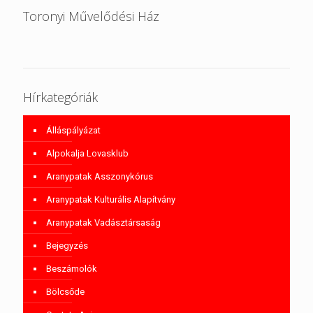
Toronyi Művelődési Ház
Hírkategóriák
Álláspályázat
Alpokalja Lovasklub
Aranypatak Asszonykórus
Aranypatak Kulturális Alapítvány
Aranypatak Vadásztársaság
Bejegyzés
Beszámolók
Bölcsőde