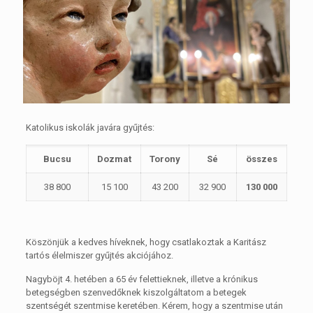
Katolikus iskolák javára gyűjtés:
Bucsu
Dozmat
Torony
Sé
összes
38 800
15 100
43 200
32 900
130 000
Köszönjük a kedves híveknek, hogy csatlakoztak a Karitász
tartós élelmiszer gyűjtés akciójához.
Nagyböjt 4. hetében a 65 év felettieknek, illetve a krónikus
betegségben szenvedőknek kiszolgáltatom a betegek
szentségét szentmise keretében. Kérem, hogy a szentmise után