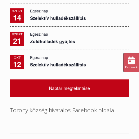
Egész nap
SZEPT
14
Szelektív hulladékszállítás
Egész nap
SZEPT
21
Zöldhulladék gyűjtés
Egész nap
OKT
12
Szelektív hulladékszállítás
Események
Naptár megtekintése
Torony község hivatalos Facebook oldala