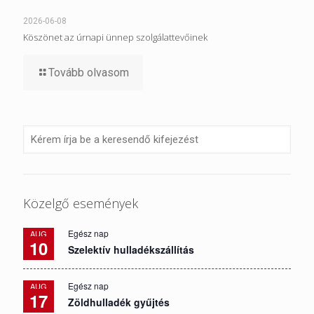
2026-06-08
Köszönet az úrnapi ünnep szolgálattevőinek
Tovább olvasom
Közelgő események
Egész nap
AUG
10
Szelektív hulladékszállítás
Egész nap
AUG
17
Zöldhulladék gyűjtés