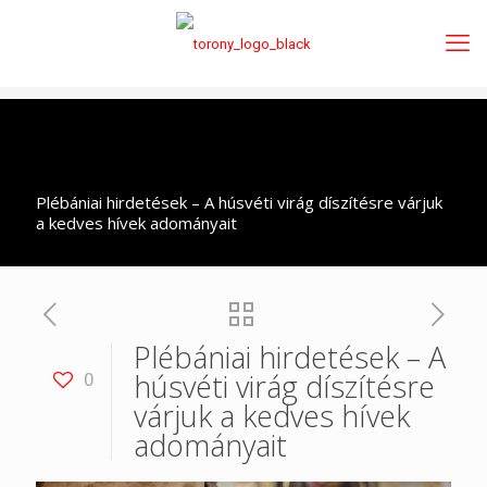
Plébániai hirdetések – A húsvéti virág díszítésre várjuk
a kedves hívek adományait
Plébániai hirdetések – A
húsvéti virág díszítésre
0
várjuk a kedves hívek
adományait