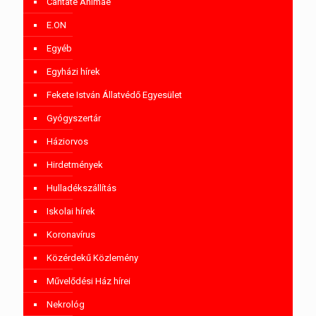
Cantate Animae
E.ON
Egyéb
Egyházi hírek
Fekete István Állatvédő Egyesület
Gyógyszertár
Háziorvos
Hirdetmények
Hulladékszállítás
Iskolai hírek
Koronavírus
Közérdekű Közlemény
Művelődési Ház hírei
Nekrológ