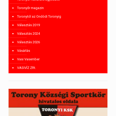
Toronyőr magazin
Toronytól az Ondódi Toronyig
Választás 2019
Választás 2024
Választás 2026
Vásárlás
Vasi Vasember
VASIVÍZ ZRt.