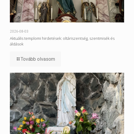
2026-08-03
Aktuális templomi hirdetések: oltáriszentség, szentmisék és
áldások
Tovább olvasom