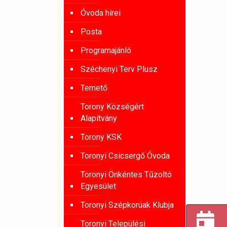
Óvoda hírei
Posta
Programajánló
Széchenyi Terv Plusz
Temető
Torony Községért
Alapítvány
Torony KSK
Toronyi Csicsergő Óvoda
Toronyi Önkéntes Tűzoltó
Egyesület
Toronyi Szépkorúak Klubja
Toronyi Települési