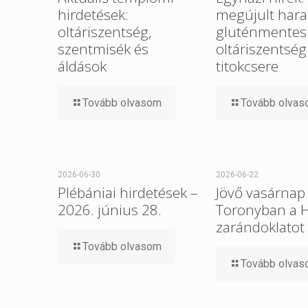
hirdetések:
megújult hara
oltáriszentség,
gluténmentes
szentmisék és
oltáriszentség
áldások
titokcsere
Tovább olvasom
Tovább olva
2026-06-30
2026-06-22
Plébániai hirdetések –
Jövő vasárnap 
2026. június 28.
Toronyban a 
zarándoklatot
Tovább olvasom
Tovább olva