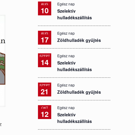
Egész nap
AUG
10
Szelektív
hulladékszállítás
Egész nap
AUG
17
Zöldhulladék gyűjtés
Egész nap
SZEPT
14
Szelektív
hulladékszállítás
Egész nap
SZEPT
21
Zöldhulladék gyűjtés
Egész nap
OKT
12
Szelektív
hulladékszállítás
z