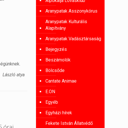
Alpokalja Lovasklub
Aranypatak Asszonykórus
Aranypatak Kulturális
Alapítvány
Aranypatak Vadásztársaság
Bejegyzés
Beszámolók
ségünknek.
Bölcsőde
László atya
Cantate Animae
E.ON
Egyéb
Egyházi hírek
Fekete István Állatvédő
 órai