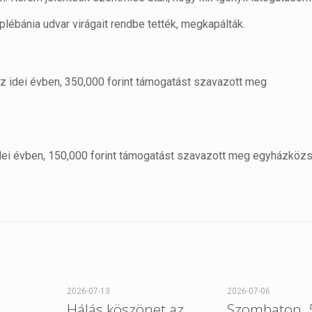
ébánia udvar virágait rendbe tették, megkapálták.
 idei évben, 350,000 forint támogatást szavazott meg
dei évben, 150,000 forint támogatást szavazott meg egyházköz
2026-07-13
2026-07-06
Hálás köszönet az
Szombaton, 5