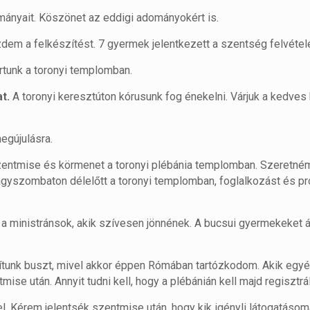
ományait. Köszönet az eddigi adományokért is.
dem a felkészítést. 7 gyermek jelentkezett a szentség felvétel
artunk a toronyi templomban.
t.
A toronyi keresztúton kórusunk fog énekelni. Várjuk a kedves 
megújulásra.
entmise és körmenet a toronyi plébánia templomban. Szeretném,
Nagyszombaton délelőtt a toronyi templomban, foglalkozást és pr
 a ministránsok, akik szívesen jönnének. A bucsui gyermekeket 
dítunk buszt, mivel akkor éppen Rómában tartózkodom. Akik egyé
ise után. Annyit tudni kell, hogy a plébánián kell majd regisztrál
. Kérem jelentsék szentmise után, hogy kik igényli látogatásom