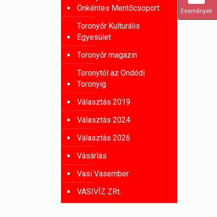
Önkéntes Mentőcsoport
Események
Toronyőr Kulturális
Egyesület
Toronyőr magazin
Toronytól az Ondódi
Toronyig
Választás 2019
Választás 2024
Választás 2026
Vásárlás
Vasi Vasember
VASIVÍZ ZRt.