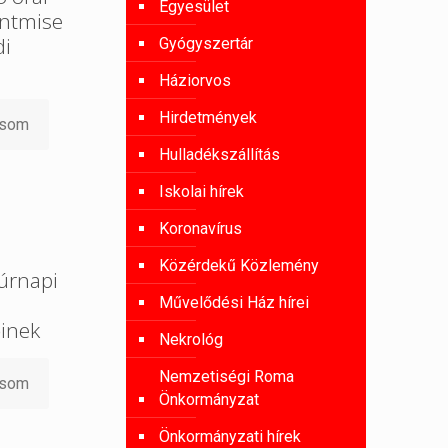
Egyesület
entmise
di
Gyógyszertár
Háziorvos
Hirdetmények
asom
Hulladékszállítás
Iskolai hírek
Koronavírus
Közérdekű Közlemény
úrnapi
Művelődési Ház hírei
őinek
Nekrológ
Nemzetiségi Roma
asom
Önkormányzat
Önkormányzati hírek