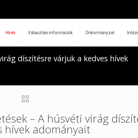
Hírek
Választási információk
Önkormányzat
Inté
virág díszítésre várjuk a kedves hívek
tések – A húsvéti virág díszí
s hívek adományait