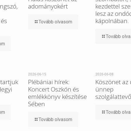
ngszó,
adományokért
kezdettel sz
lesz az ondó
 és
kápolnában.
Tovább olvasom
Tovább olv
som
2026-06-15
2026-06-08
tartjuk
Plébániai hírek:
Köszönet az 
Hegyi
Koncert Oszkón és
ünnep
emlékkönyv készítése
szolgálattev
Sében
som
Tovább olv
Tovább olvasom