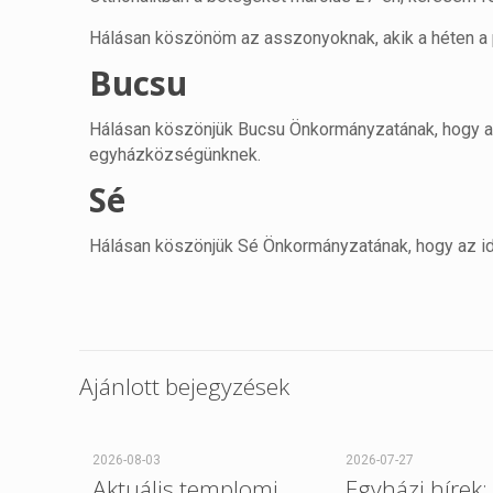
Hálásan köszönöm az asszonyoknak, akik a héten a pl
Bucsu
Hálásan köszönjük Bucsu Önkormányzatának, hogy az
egyházközségünknek.
Sé
Hálásan köszönjük Sé Önkormányzatának, hogy az i
Ajánlott bejegyzések
2026-08-03
2026-07-27
Aktuális templomi
Egyházi hírek: