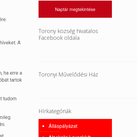
Naptár megtekintése
ére.
Torony község hivatalos
Facebook oldala
híveket. A
 ha erre a
Toronyi Művelődési Ház
óbát tartok
át tudom
Hírkategóriák
nileg
ni.
Álláspályázat
at.