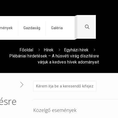
zmények
Gazdaság
Galéria
Főoldal
Hírek
Egyházi hírek
Plébániai hirdetések – A húsvéti virág díszítésre
várjuk a kedves hívek adományait
tésre
Közelgő események