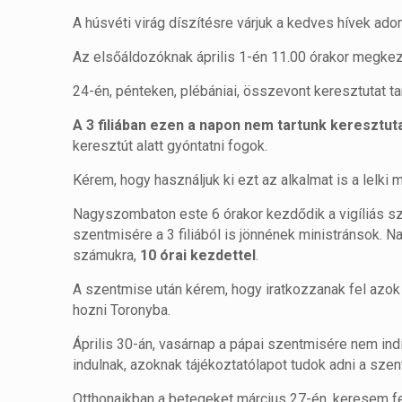
A húsvéti virág díszítésre várjuk a kedves hívek ad
Az elsőáldozóknak április 1-én 11.00 órakor megkez
24-én, pénteken, plébániai, összevont keresztutat t
A 3 filiában ezen a napon nem tartunk keresztuta
keresztút alatt gyóntatni fogok.
Kérem, hogy használjuk ki ezt az alkalmat is a lelki 
Nagyszombaton este 6 órakor kezdődik a vigíliás sz
szentmisére a 3 filiából is jönnének ministránsok. 
számukra,
10 órai kezdettel
.
A szentmise után kérem, hogy iratkozzanak fel azok
hozni Toronyba.
Április 30-án, vasárnap a pápai szentmisére nem in
indulnak, azoknak tájékoztatólapot tudok adni a szentm
Otthonaikban a betegeket március 27-én, keresem fel