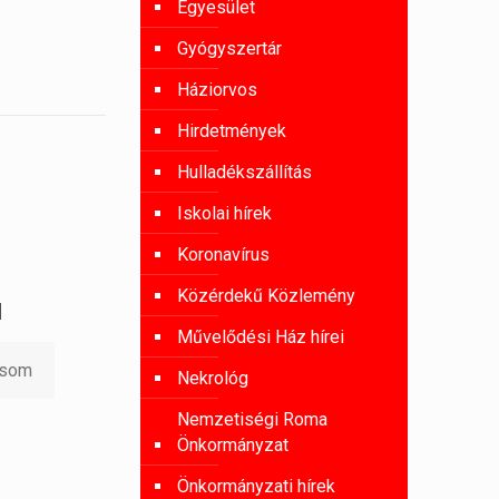
Egyesület
Gyógyszertár
Háziorvos
Hirdetmények
Hulladékszállítás
Iskolai hírek
Koronavírus
Közérdekű Közlemény
l
Művelődési Ház hírei
asom
Nekrológ
Nemzetiségi Roma
Önkormányzat
Önkormányzati hírek