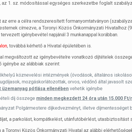
a, az 1. sz. módosítással egységes szerkezetbe foglalt szabály
az erre a célra rendszeresített formanyomtatványon (szabályzat
mesternek címezve, a Toronyi Közös Önkormányzati Hivatalhoz (
a tervezett igénybevétel napjánál 3 munkanappal korábban.
alon
, továbbá kérhető a Hivatal épületében is.
l megváltozott az igénybevételre vonatkozó díjtételek összege 
 igénybe az alábbiak szerint:
székhelyű köznevelési intézmények (óvodások, általános iskoláso
nyugdíjasok, mozgáskorlátozottak, orvos, védőnő által javasolt s
t üzemanyag pótlása ellenében
vehetik igénybe
ételi díj összege
minden megkezdett 24 óra után 15.000 Ft/
nyzat Polgármestere díjkedvezményt, illetve díjmentességet bi
íjat, a parkolást, kompátkelést, utánfutóbérlést, utasbiztosítást s
 a Toronyi Közös Önkormányzati Hivatal az alábbi elérhetősége