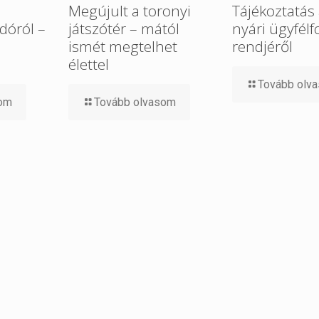
Megújult a toronyi
Tájékoztatás 
dóról –
játszótér – mától
nyári ügyfélf
ismét megtelhet
rendjéről
élettel
Tovább olv
som
Tovább olvasom