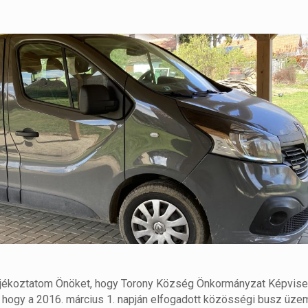
jékoztatom Önöket, hogy Torony Község Önkormányzat Képvisel
l, hogy a 2016. március 1. napján elfogadott közösségi busz üze