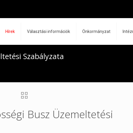
Hírek
Választási információk
Önkormányzat
Inté
ltetési Szabályzata
össégi Busz Üzemeltetési