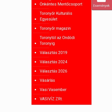
Önkéntes Mentőcsoport
Események
Toronyőr Kulturális
Egyesület
Toronyőr magazin
Toronytól az Ondódi
Toronyig
Választás 2019
Választás 2024
Választás 2026
Vásárlás
Vasi Vasember
VASIVÍZ ZRt.