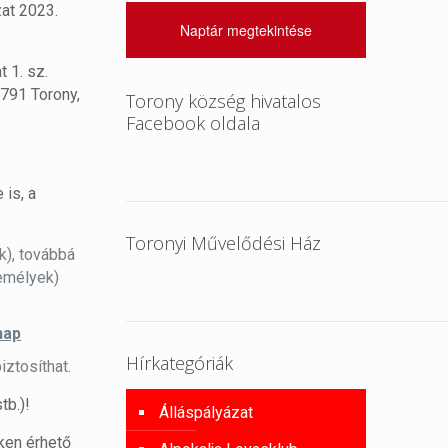
zat 2023.
Naptár megtekintése
 1. sz.
9791 Torony,
Torony község hivatalos
Facebook oldala
is, a
Toronyi Művelődési Ház
k), továbbá
zemélyek)
nap
Hírkategóriák
ztosíthat.
tb.)!
Álláspályázat
ken érhető