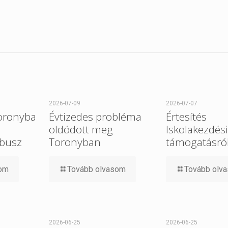
2026-07-09
2026-07-07
Toronyba
Évtizedes probléma
Értesítés
oldódott meg
Iskolakezdési
busz
Toronyban
támogatásró
som
Tovább olvasom
Tovább olv
2026-06-25
2026-06-25