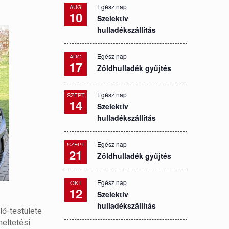
Egész nap
AUG
10
Szelektív
hulladékszállítás
Egész nap
AUG
17
Zöldhulladék gyűjtés
Egész nap
SZEPT
14
Szelektív
hulladékszállítás
Egész nap
SZEPT
21
Zöldhulladék gyűjtés
Egész nap
OKT
12
Szelektív
hulladékszállítás
ő-testülete
meltetési