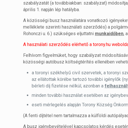
szabályzatát (a továbbiakban: szabályzat) módosítj
április 1. napján lép hatályba.
A közösségi busz használatára vonatkozó igényeket 
melléklete szerinti használati szerződés) a polgár
Rohonczi u. 6.) szükséges eljuttatni
munkaidőben
, 
A használati szerződés elérhető a torony.hu webold
Felhívom figyelmüket, hogy szabályzat módosításáva
közösségi autóbusz költségtérítés ellenében vehető
a toronyi székhelyű civil szervetek, a toronyi 
az ellátottak körébe tartozó további igénylők (
bérleti díj fizetése nélkül, azonban a
felhasznál
minden további használat esetében az igénybev
eseti mérlegelés alapján Torony Község Önkormá
(A fenti díjtétel nem tartalmazza a külföldi autópályad
A busz igénybevételével kapcsolatos kérdés esetén