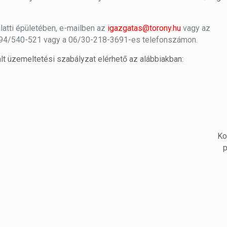
latti épületében, e-mailben az
igazgatas@torony.hu
vagy az
-94/540-521 vagy a 06/30-218-3691-es telefonszámon.
t üzemeltetési szabályzat elérhető az alábbiakban:
Ko