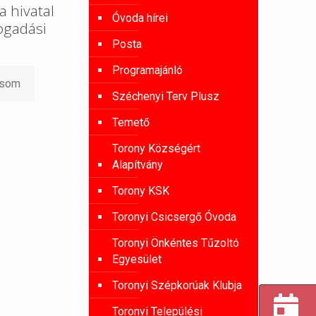
a hivatal
Óvoda hírei
ogadási
Posta
Programajánló
asom
Széchenyi Terv Plusz
Temető
Torony Községért
Alapítvány
Torony KSK
Toronyi Csicsergő Óvoda
Toronyi Önkéntes Tűzoltó
Egyesület
Toronyi Szépkorúak Klubja
Toronyi Települési