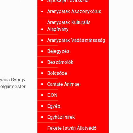
Alpokalja Lovasklub
Aranypatak Asszonykórus
Aranypatak Kulturális
Alapítvány
Aranypatak Vadásztársaság
Bejegyzés
Beszámolók
Bölcsőde
vács György
Cantate Animae
polgármester
E.ON
Egyéb
Egyházi hírek
Fekete István Állatvédő