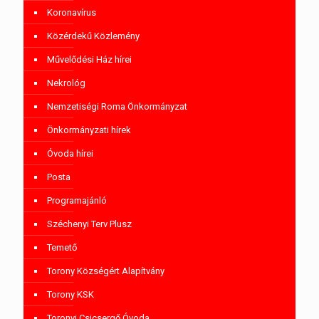
Koronavírus
Közérdekű Közlemény
Művelődési Ház hírei
Nekrológ
Nemzetiségi Roma Önkormányzat
Önkormányzati hírek
Óvoda hírei
Posta
Programajánló
Széchenyi Terv Plusz
Temető
Torony Községért Alapítvány
Torony KSK
Toronyi Csicsergő Óvoda