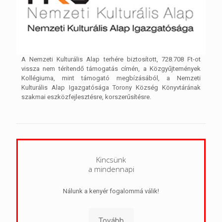
A Nemzeti Kulturális Alap terhére biztosított, 728.708 Ft-ot
vissza nem térítendő támogatás címén, a Közgyűjtemények
Kollégiuma, mint támogató megbízásából, a Nemzeti
Kulturális Alap Igazgatósága Torony Község Könyvtárának
szakmai eszközfejlesztésre, korszerűsítésre.
Kincsünk
a mindennapi
Nálunk a kenyér fogalommá válik!
Tovább