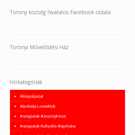
Torony község hivatalos Facebook oldala
Toronyi Művelődési Ház
Hírkategóriák
Álláspályázat
Alpokalja Lovasklub
Aranypatak Asszonykórus
Aranypatak Kulturális Alapítvány