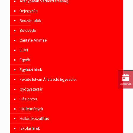
Aranypatak Vadásztársaság
Bejegyzés
Beszámolók
Bölcsőde
Cantate Animae
E.ON
Egyéb
Egyházi hírek
Fekete István Állatvédő Egyesület
Események
Gyógyszertár
Háziorvos
Hirdetmények
Hulladékszállítás
Iskolai hírek