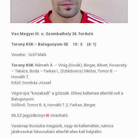
Vas Megyei III. o. Szombathely 24. forduló
Torony KSK – Balogunyom SE 10 : 3 (4: 1)
Vezette: : Gróf Márk
Torony KSK
: Németh Á. – Virág (Horák), Binger, Albert, Kovacsity
– Takács, Boda – Farkas I., (Szládovics) Siklósi, Tomor B. –
Horváth T.
Edző: Gombás József
Végre újra “kiszakadt” a gólzsák. Ehhez kellemes ellenfél volt a
Balogunyom.
Góllövő: Tomor B. 6, Horváth T. 2, Farkas, Binger.
MLSZ jegyzőkönyv
itt
olvasható.
Vasárnap Bucsuba megyünk, nagy és kellemetlen, rutinos
játékosokat felvonultató ellenfél ellen kell helytállni.