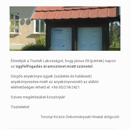
Értesítjük a Tisztelt Lakosságot, hogy június 09.(péntek) napon
az
ügyfélfogadás áramszünet miatt szünetel.
Sürgős anyakönyvi ügyek (születés és haláleset)
anyakönyvezése miatt az anyakönyvvezető az alábbi
elérhetőségen érhető el: +36-30/218-2421.
Szíves megértésüket köszönjük!
Tisztelettel:
Toronyi Közös Önkormányzati Hivatal dolgozói