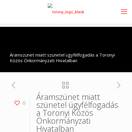
Áramszünet miatt szünetel ügyfélfogadás a Toronyi
Közös Önkormányzati Hivatalban
Áramszünet miatt
szünetel ügyfélfogadás
0
a Toronyi Közös
Önkormányzati
Hivatalban