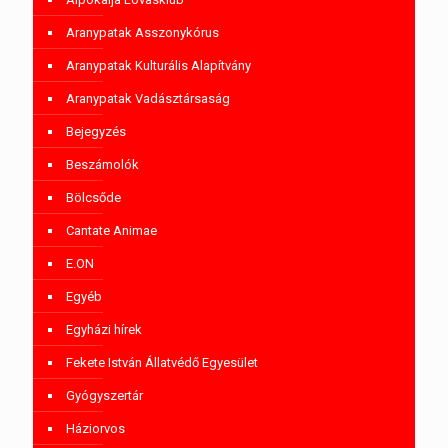
Aranypatak Asszonykórus
Aranypatak Kulturális Alapítvány
Aranypatak Vadásztársaság
Bejegyzés
Beszámolók
Bölcsőde
Cantate Animae
E.ON
Egyéb
Egyházi hírek
Fekete István Állatvédő Egyesület
Gyógyszertár
Háziorvos