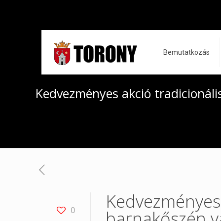
Bemutatkozás
Kedvezményes akció tradicionáli
Kedvezményes a
0
barnakőszén v