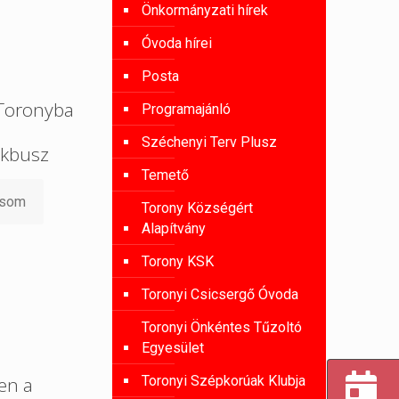
Önkormányzati hírek
Óvoda hírei
Posta
 Toronyba
Programajánló
Széchenyi Terv Plusz
kbusz
Temető
asom
Torony Községért
Alapítvány
Torony KSK
Toronyi Csicsergő Óvoda
Toronyi Önkéntes Tűzoltó
Egyesület
Toronyi Szépkorúak Klubja
en a