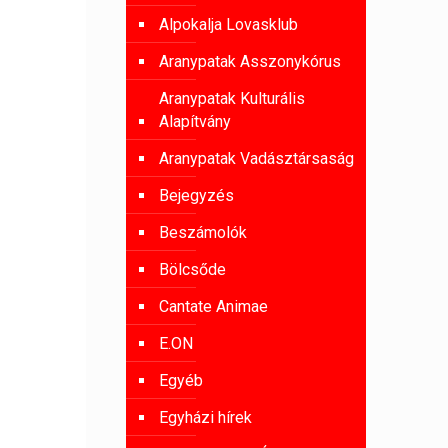
Alpokalja Lovasklub
Aranypatak Asszonykórus
Aranypatak Kulturális
Alapítvány
Aranypatak Vadásztársaság
Bejegyzés
Beszámolók
Bölcsőde
Cantate Animae
E.ON
Egyéb
Egyházi hírek