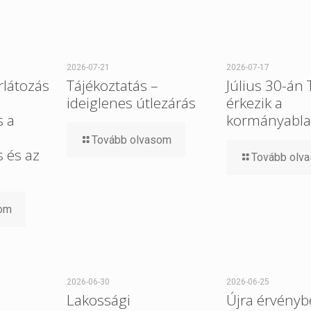
2026-07-21
2026-07-17
rlátozás
Tájékoztatás –
Július 30-án
ideiglenes útlezárás
érkezik a
s a
kormányabla
Tovább olvasom
 és az
Tovább olv
som
2026-06-30
2026-06-25
Lakossági
Újra érvényb