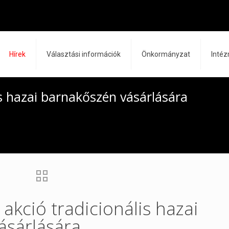
Hírek
Választási információk
Önkormányzat
Inté
s hazai barnakőszén vásárlására
kció tradicionális hazai
ásárlására