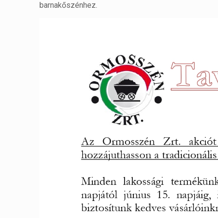
barnakőszénhez.