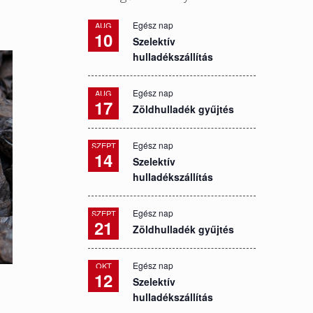
Egész nap
AUG
10
Szelektív
hulladékszállítás
Egész nap
AUG
17
Zöldhulladék gyűjtés
Egész nap
SZEPT
14
Szelektív
hulladékszállítás
Egész nap
SZEPT
21
Zöldhulladék gyűjtés
Egész nap
OKT
12
Szelektív
hulladékszállítás