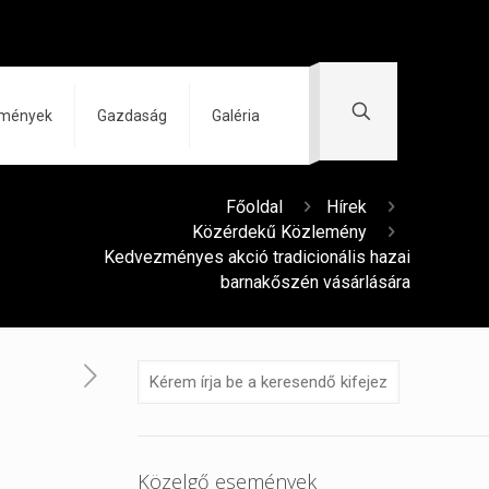
zmények
Gazdaság
Galéria
Főoldal
Hírek
Közérdekű Közlemény
Kedvezményes akció tradicionális hazai
barnakőszén vásárlására
Közelgő események