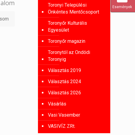
ilalom
Toronyi Települési
Események
Önkéntes Mentőcsoport
asom
Toronyőr Kulturális
Egyesület
Toronyőr magazin
Toronytól az Ondódi
Toronyig
Választás 2019
Választás 2024
Választás 2026
Vásárlás
Vasi Vasember
VASIVÍZ ZRt.