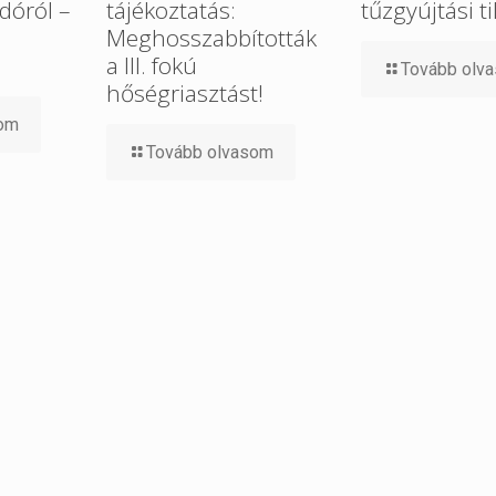
dóról –
tájékoztatás:
tűzgyújtási t
Meghosszabbították
a III. fokú
Tovább olv
hőségriasztást!
som
Tovább olvasom