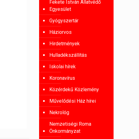
Fekete István Állatvédő
Egyesület
Gyógyszertár
Háziorvos
Hirdetmények
Hulladékszállítás
Iskolai hírek
Koronavírus
Közérdekű Közlemény
Művelődési Ház hírei
Nekrológ
Nemzetiségi Roma
Önkormányzat