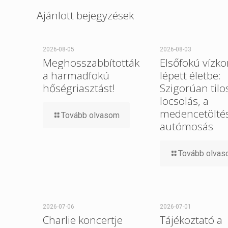
Ajánlott bejegyzések
2026-08-05
2026-08-03
Meghosszabbították
Elsőfokú vízko
a harmadfokú
lépett életbe:
hőségriasztást!
Szigorúan tilo
locsolás, a
medencetöltés
Tovább olvasom
autómosás
Tovább olva
2026-07-06
2026-07-01
Charlie koncertje
Tájékoztató a