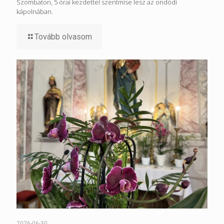
Szombaton, 5 órai kezdettel szentmise lesz az ondódi
kápolnában.
Tovább olvasom
2026-06-30