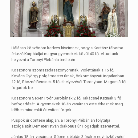
Hálásan köszönöm kedves híveimnek, hogy a Karitász táborba
érkező Kárpátaljai magyar gyermekek közül 40 főt el tudtunk
helyezni a Toronyi Plébánia területén.
Köszönöm szomszédasszonyomnak, Violettának a 15 fő,
Kovács György polgármester úrnak, önkormányzati ingatlanban
12 fő, Ráczné Berninek 5 fő elhelyezését Toronyban. Magam 3 főt
fogadok be.
Köszönöm Sében Poór Saroltának 2 fő, Takácsné Katinak 3 fő
befogadását. A gyermekek 18-án vasárnap este érkeznek meg.
Időben mindenkit értesíteni fogok.
Püspök úr döntése alapján, a Toronyi Plébánián folytatja
szolgálatát Demeter István diakónus úr. Fogadjuk szeretettel.
Június 18-án, vasárnap, Sében, délután 3 órakor egyházközségi