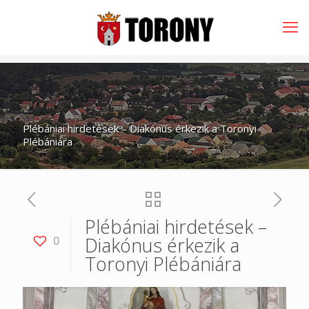
Plébániai hirdetések – Diakónus érkezik a Toronyi
Plébániára
Plébániai hirdetések –
Diakónus érkezik a
0
Toronyi Plébániára