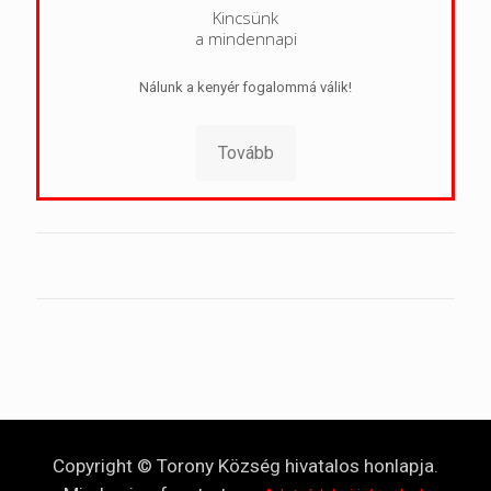
Kincsünk
a mindennapi
Nálunk a kenyér fogalommá válik!
Tovább
Copyright © Torony Község hivatalos honlapja.