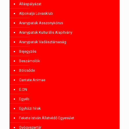
Álláspályázat
Alpokalja Lovasklub
Aranypatak Asszonykórus
Aranypatak Kulturális Alapítvány
Aranypatak Vadásztársaság
Bejegyzés
Beszámolók
Bölcsőde
Cantate Animae
E.ON
Egyéb
Egyházi hírek
Fekete István Állatvédő Egyesület
Gyógyszertár