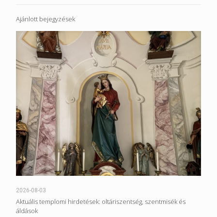
Ajánlott bejegyzések
2026-08-03
Aktuális templomi hirdetések: oltáriszentség, szentmisék és
áldások