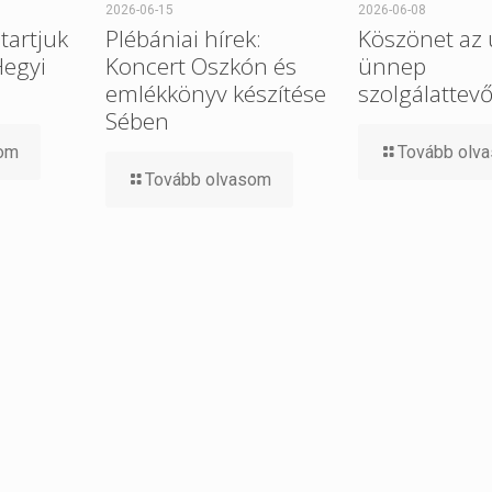
2026-06-15
2026-06-08
tartjuk
Plébániai hírek:
Köszönet az 
Hegyi
Koncert Oszkón és
ünnep
emlékkönyv készítése
szolgálattev
Sében
som
Tovább olv
Tovább olvasom