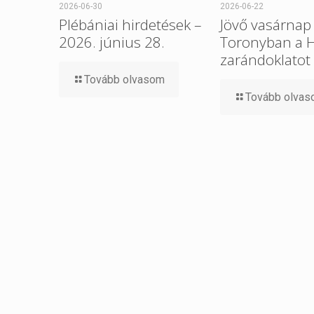
2026-06-30
2026-06-22
Plébániai hirdetések –
Jövő vasárnap 
2026. június 28.
Toronyban a 
zarándoklatot
Tovább olvasom
Tovább olva