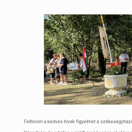
Felhívom a kedves hívek figyelmét a székesegyházi o