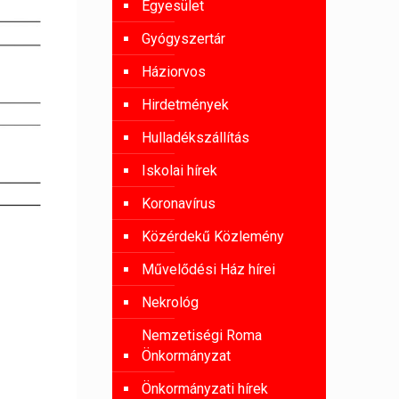
Egyesület
Gyógyszertár
Háziorvos
Hirdetmények
Hulladékszállítás
Iskolai hírek
Koronavírus
Közérdekű Közlemény
Művelődési Ház hírei
Nekrológ
Nemzetiségi Roma
Önkormányzat
Önkormányzati hírek