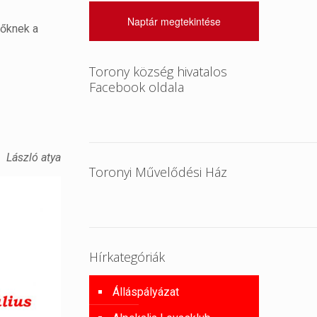
Naptár megtekintése
zőknek a
Torony község hivatalos
Facebook oldala
László atya
Toronyi Művelődési Ház
Hírkategóriák
Álláspályázat