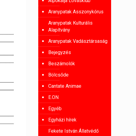
Alpokalja Lovasklub
Aranypatak Asszonykórus
Aranypatak Kulturális
Alapítvány
Aranypatak Vadásztársaság
Bejegyzés
Beszámolók
Bölcsőde
Cantate Animae
E.ON
Egyéb
Egyházi hírek
Fekete István Állatvédő