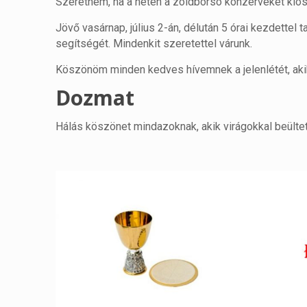
Szeretném, ha a héten a zöldborsó konzerveket kios
Jövő vasárnap, július 2-án, délután 5 órai kezdettel 
segítségét. Mindenkit szeretettel várunk.
Köszönöm minden kedves hívemnek a jelenlétét, akik
Dozmat
Hálás köszönet mindazoknak, akik virágokkal beülte