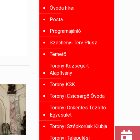
Óvoda hírei
Posta
Programajánló
Széchenyi Terv Plusz
Temető
Torony Községért
Alapítvány
Torony KSK
Toronyi Csicsergő Óvoda
Toronyi Önkéntes Tűzoltó
Egyesület
Toronyi Szépkorúak Klubja
Toronyi Települési