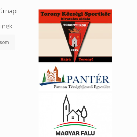
úrnapi
őinek
asom