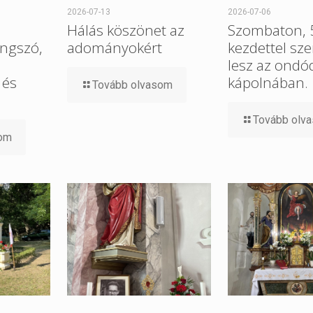
2026-07-13
2026-07-06
Hálás köszönet az
Szombaton, 5
ngszó,
adományokért
kezdettel sz
lesz az ondó
 és
kápolnában.
Tovább olvasom
Tovább olv
som