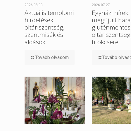
2026-08-03
2026-07-27
Aktuális templomi
Egyházi hírek:
hirdetések:
megújult hara
oltáriszentség,
gluténmentes
szentmisék és
oltáriszentség
áldások
titokcsere
Tovább olvasom
Tovább olva