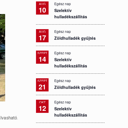
Egész nap
AUG
10
Szelektív
hulladékszállítás
Egész nap
AUG
17
Zöldhulladék gyűjtés
Egész nap
SZEPT
14
Szelektív
hulladékszállítás
Egész nap
SZEPT
21
Zöldhulladék gyűjtés
Egész nap
OKT
12
Szelektív
hulladékszállítás
lvasható.