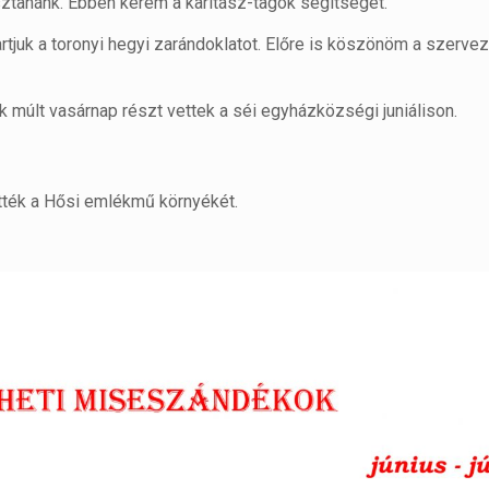
ztanánk. Ebben kérem a karitász-tagok segítségét.
tartjuk a toronyi hegyi zarándoklatot. Előre is köszönöm a szerve
 múlt vasárnap részt vettek a séi egyházközségi juniálison.
tték a Hősi emlékmű környékét.