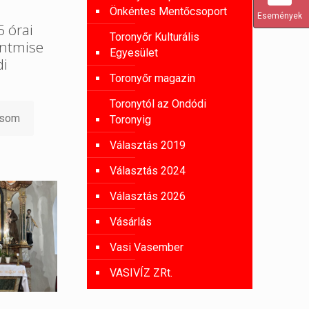
Önkéntes Mentőcsoport
Események
 órai
Toronyőr Kulturális
entmise
Egyesület
di
Toronyőr magazin
Toronytól az Ondódi
asom
Toronyig
Választás 2019
Választás 2024
Választás 2026
Vásárlás
Vasi Vasember
VASIVÍZ ZRt.