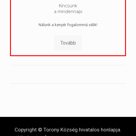
Kincsünk
a mindennapi
Nálunk a kenyér fogalommá válik!
Tovább
Copyright © Torony Község hivatalos honlapja.