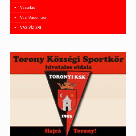
Vásárlás
Vasi Vasember
VASIVÍZ ZRt.