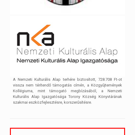
A Nemzeti Kulturális Alap terhére biztosított, 728.708 Ft-ot
vissza nem térítendő támogatás címén, a Közgyűjtemények
Kollégiuma, mint támogató megbízásából, a Nemzeti
Kulturális Alap Igazgatósága Torony Község Könyvtárának
szakmai eszközfejlesztésre, korszerűsítésre.