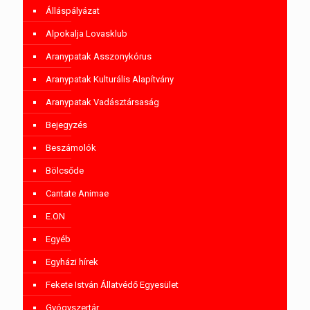
Álláspályázat
Alpokalja Lovasklub
Aranypatak Asszonykórus
Aranypatak Kulturális Alapítvány
Aranypatak Vadásztársaság
Bejegyzés
Beszámolók
Bölcsőde
Cantate Animae
E.ON
Egyéb
Egyházi hírek
Fekete István Állatvédő Egyesület
Gyógyszertár