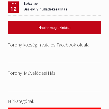
Egész nap
OKT
12
Szelektív hulladékszállítás
Naptár megtekintése
Torony község hivatalos Facebook oldala
Toronyi Művelődési Ház
Hírkategóriák