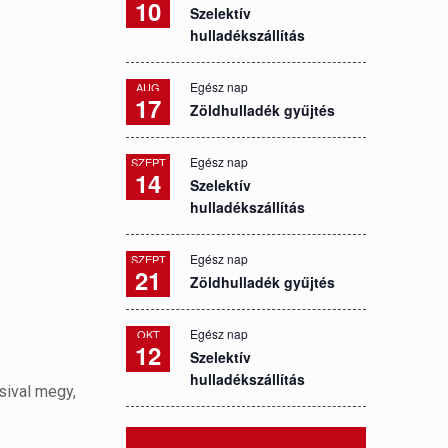
10
Szelektív
hulladékszállítás
Egész nap
AUG
17
Zöldhulladék gyűjtés
Egész nap
SZEPT
14
Szelektív
hulladékszállítás
Egész nap
SZEPT
21
Zöldhulladék gyűjtés
Egész nap
OKT
12
Szelektív
hulladékszállítás
sival megy,