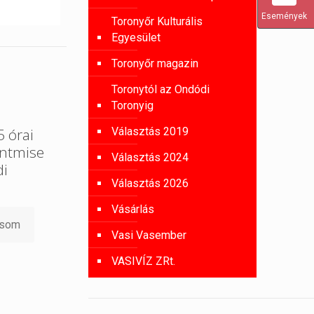
Események
Toronyőr Kulturális
Egyesület
Toronyőr magazin
Toronytól az Ondódi
Toronyig
Választás 2019
 órai
entmise
Választás 2024
di
Választás 2026
Vásárlás
asom
Vasi Vasember
VASIVÍZ ZRt.