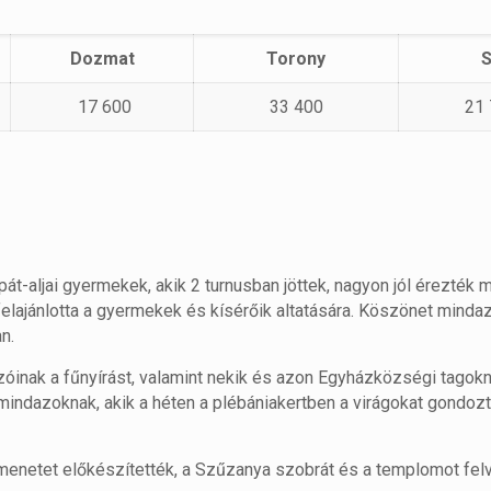
Dozmat
Torony
17 600
33 400
21
rpát-aljai gyermekek, akik 2 turnusban jöttek, nagyon jól érezték 
felajánlotta a gyermekek és kísérőik altatására. Köszönet minda
n.
nak a fűnyírást, valamint nekik és azon Egyházközségi tagokna
t mindazoknak, akik a héten a plébániakertben a virágokat gondozt
menetet előkészítették, a Szűzanya szobrát és a templomot felv