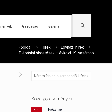
zmények
Gazdaság
Galéria
Főoldal
Hírek
Egyházi hírek
Plébániai hirdetések – évközi 19. vasárnap
Közelgő események
Egész nap
AUG