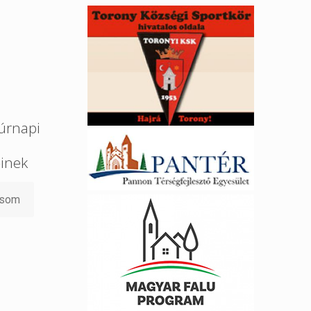
úrnapi
őinek
asom