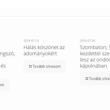
2026-07-13
2026-07-06
Hálás köszönet az
Szombaton, 5
ngszó,
adományokért
kezdettel sz
lesz az ondó
 és
kápolnában.
Tovább olvasom
Tovább olv
som