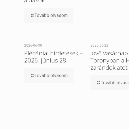
áldások
Tovább olvasom
2026-06-30
2026-06-22
Plébániai hirdetések –
Jövő vasárnap 
2026. június 28.
Toronyban a 
zarándoklatot
Tovább olvasom
Tovább olva