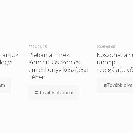
2026-06-15
2026-06-08
tartjuk
Plébániai hírek:
Köszönet az 
Hegyi
Koncert Oszkón és
ünnep
emlékkönyv készítése
szolgálattev
Sében
som
Tovább olv
Tovább olvasom