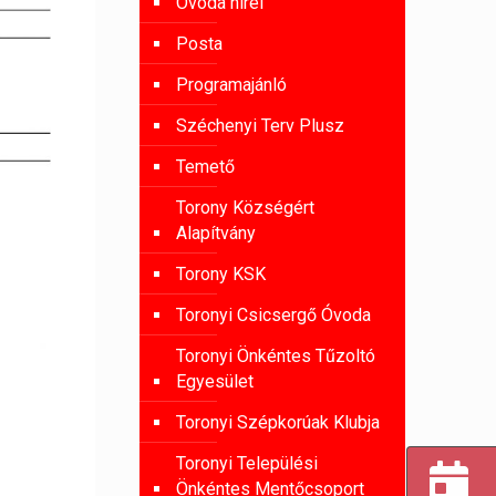
Óvoda hírei
Posta
Programajánló
Széchenyi Terv Plusz
Temető
Torony Községért
Alapítvány
Torony KSK
Toronyi Csicsergő Óvoda
Toronyi Önkéntes Tűzoltó
Egyesület
Toronyi Szépkorúak Klubja
Toronyi Települési
Önkéntes Mentőcsoport