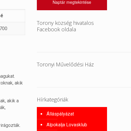
Naptár megtekintése
Sé
Torony község hivatalos
 700
Facebook oldala
Toronyi Művelődési Ház
magukat.
zoknak, akik
Hírkategóriák
k, akik a
ák,
Álláspályázat
Alpokalja Lovasklub
irágozták.