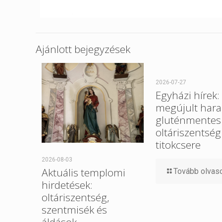
Ajánlott bejegyzések
2026-07-27
Egyházi hírek:
megújult hara
gluténmentes
oltáriszentség
titokcsere
2026-08-03
Aktuális templomi
Tovább olva
hirdetések:
oltáriszentség,
szentmisék és