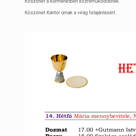
Köszönet a körmenetben közreműködőknek.
Köszönet Kántor úrnak a virág felajánlásért.