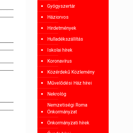
Gyógyszertár
Háziorvos
Hirdetmények
Hulladékszállítás
Iskolai hírek
Koronavírus
Közérdekű Közlemény
Művelődési Ház hírei
Nekrológ
Nemzetiségi Roma
Önkormányzat
Önkormányzati hírek