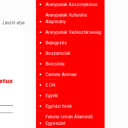
Aranypatak Asszonykórus
Aranypatak Kulturális
Alapítvány
László atya
Aranypatak Vadásztársaság
Bejegyzés
Beszámolók
Bölcsőde
Cantate Animae
E.ON
Egyéb
Egyházi hírek
Fekete István Állatvédő
Egyesület