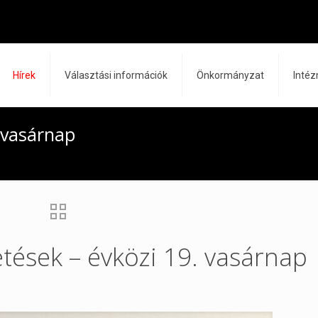
Hírek
Választási információk
Önkormányzat
Inté
. vasárnap
etések – évközi 19. vasárnap