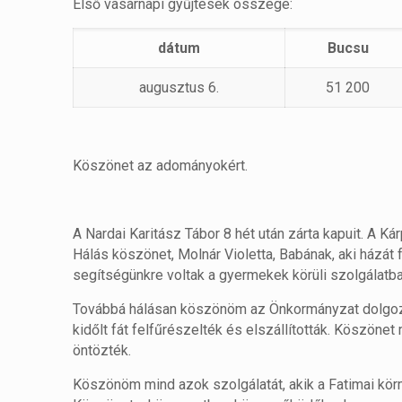
Első vasárnapi gyűjtések összege:
dátum
Bucsu
augusztus 6.
51 200
Köszönet az adományokért.
A Nardai Karitász Tábor 8 hét után zárta kapuit. A Ká
Hálás köszönet, Molnár Violetta, Babának, aki házát 
segítségünkre voltak a gyermekek körüli szolgálatba
Továbbá hálásan köszönöm az Önkormányzat dolgozói
kidőlt fát felfűrészelték és elszállították. Köszöne
öntözték.
Köszönöm mind azok szolgálatát, akik a Fatimai kör