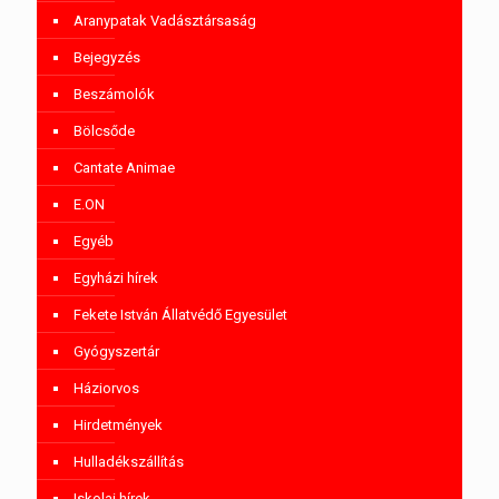
Aranypatak Vadásztársaság
Bejegyzés
Beszámolók
Bölcsőde
Cantate Animae
E.ON
Egyéb
Egyházi hírek
Fekete István Állatvédő Egyesület
Gyógyszertár
Háziorvos
Hirdetmények
Hulladékszállítás
Iskolai hírek