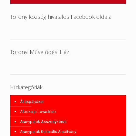
Torony község hivatalos Facebook oldala
Toronyi Művelődési Ház
Hírkategóriák
Álláspályázat
Alpokalja Lovasklub
Aranypatak Asszonykórus
Aranypatak Kulturális Alapítvány