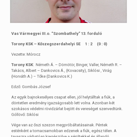
Vas Vármegyei III.o. “Szombathely” 13. forduló
Torony KSK – Kőszegszerdahelyi SE 1 : 2 (0 : 0)
Vezette: Mórocz
Torony KSK
: Németh Á. – Dömötör, Binger, Valler, Németh R. –
Takács, Albert – Dankovics Á., (Kovacsity), Siklósi , Virág
(Horváth A.) – Tőke (Dankovics K.)
Edző: Gombás József
Az egyik bajnokesélyes csapat ellen, jól helytálltak a fiúk, a
döntetlen eredmény igazságosabb lett volna. Azonban két
szokásos védelmi rövidzárlat bejött és vereséget szenvedtünk.
Góllövő: Siklósi
Vége van az őszi szezon megpróbáltatásainak. Péntek
esténként a tornacsarnokban edzenek a fiúk, egész télen. A
tavaszra várhatóan kiegészülve a sérültekkel és állandó