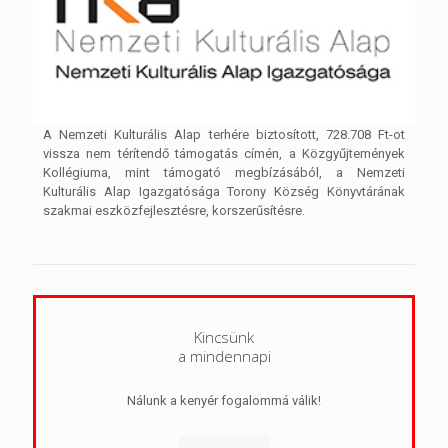
A Nemzeti Kulturális Alap terhére biztosított, 728.708 Ft-ot
vissza nem térítendő támogatás címén, a Közgyűjtemények
Kollégiuma, mint támogató megbízásából, a Nemzeti
Kulturális Alap Igazgatósága Torony Község Könyvtárának
szakmai eszközfejlesztésre, korszerűsítésre.
Kincsünk
a mindennapi
Nálunk a kenyér fogalommá válik!