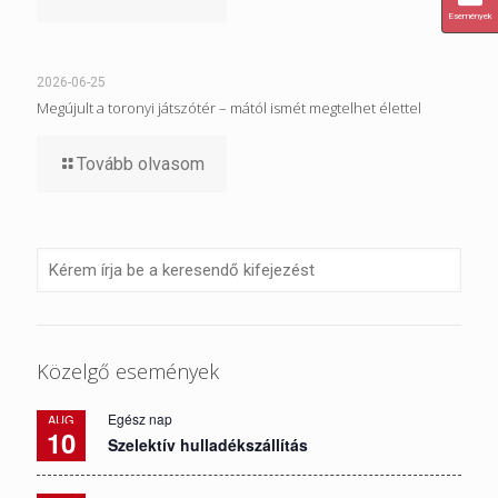
Események
2026-06-25
Megújult a toronyi játszótér – mától ismét megtelhet élettel
Tovább olvasom
Közelgő események
Egész nap
AUG
10
Szelektív hulladékszállítás