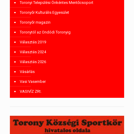
Toronyi Települési Önkéntes Mentőcsoport
Toronyőr Kulturális Egyesület
Toronyőr magazin
Toronytól az Ondódi Toronyig
Választás 2019
Választás 2024
Választás 2026
Vásárlás
Vasi Vasember
VASIVÍZ ZRt.