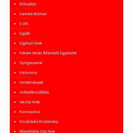
Bölcsőde
Cantate Animae
E.ON
Egyéb
Egyházi hírek
Fekete István Állatvédő Egyesület
Gyógyszertár
Háziorvos
Hirdetmények
Hulladékszállítás
Iskolai hírek
Koronavírus
Közérdekű Közlemény
Művelődési Ház hírei