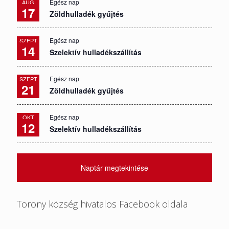
Egész nap
AUG
17
Zöldhulladék gyűjtés
Egész nap
SZEPT
14
Szelektív hulladékszállítás
Egész nap
SZEPT
21
Zöldhulladék gyűjtés
Egész nap
OKT
12
Szelektív hulladékszállítás
Naptár megtekintése
Torony község hivatalos Facebook oldala