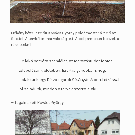
Néhány héttel ezelőtt Kovács György polgármester állt elő az
ötlettel. A tervből immár valóság lett. A polgármester beszélt a
részletekről.
– A lokálpatrióta szemlélet, az identitástudat fontos
településünk életében. Ezért is gondoltam, hogy
kialakítunk egy Díszpolgárok Sétányát. A beruházással
jól haladunk, minden a tervek szerint alakul
– fogalmazott Kovács György.