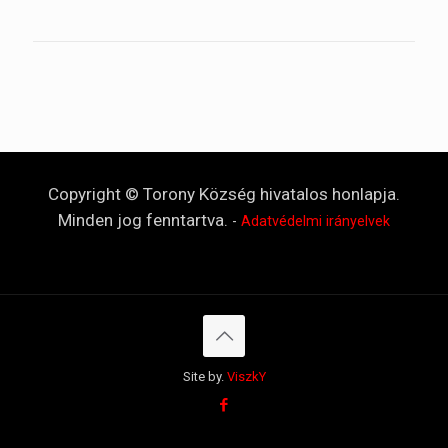
Copyright © Torony Község hivatalos honlapja.
Minden jog fenntartva.
-
Adatvédelmi irányelvek
Site by.
ViszkY