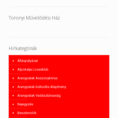
Toronyi Művelődési Ház
Hírkategóriák
Álláspályázat
Alpokalja Lovasklub
Aranypatak Asszonykórus
Aranypatak Kulturális Alapítvány
Aranypatak Vadásztársaság
Bejegyzés
Beszámolók