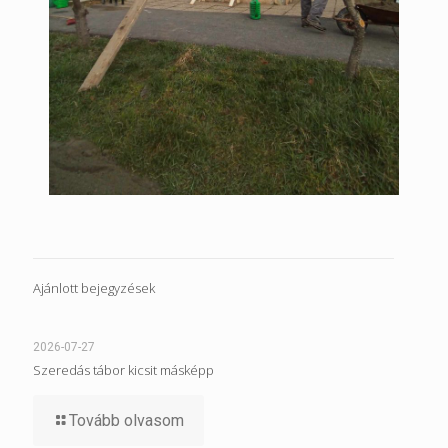
Ajánlott bejegyzések
2026-07-27
Szeredás tábor kicsit másképp
Tovább olvasom