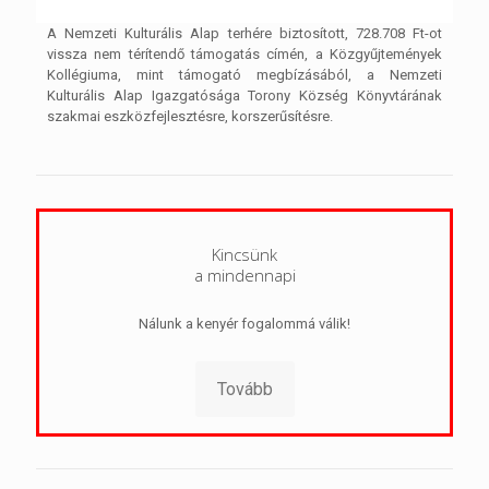
A Nemzeti Kulturális Alap terhére biztosított, 728.708 Ft-ot
vissza nem térítendő támogatás címén, a Közgyűjtemények
Kollégiuma, mint támogató megbízásából, a Nemzeti
Kulturális Alap Igazgatósága Torony Község Könyvtárának
szakmai eszközfejlesztésre, korszerűsítésre.
Kincsünk
a mindennapi
Nálunk a kenyér fogalommá válik!
Tovább