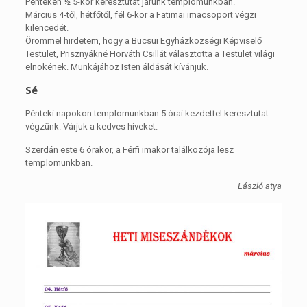
Pénteken ½ 5-kor keresztutat járunk templomunkban.
Március 4-től, hétfőtől, fél 6-kor a Fatimai imacsoport végzi
kilencedét.
Örömmel hirdetem, hogy a Bucsui Egyházközségi Képviselő
Testület, Prisznyákné Horváth Csillát választotta a Testület világi
elnökének. Munkájához Isten áldását kívánjuk.
Sé
Pénteki napokon templomunkban 5 órai kezdettel keresztutat
végzünk. Várjuk a kedves híveket.
Szerdán este 6 órakor, a Férfi imakör találkozója lesz
templomunkban.
László atya