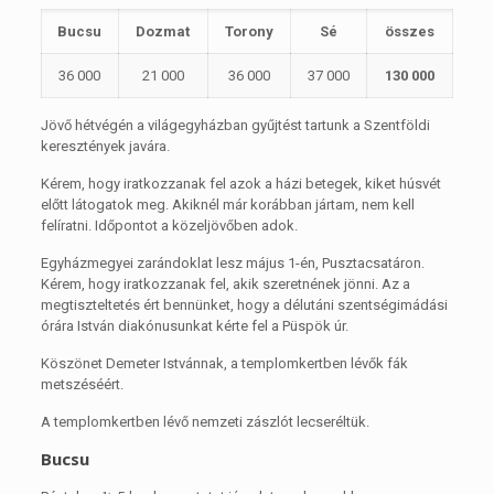
Bucsu
Dozmat
Torony
Sé
összes
36 000
21 000
36 000
37 000
130 000
Jövő hétvégén a világegyházban gyűjtést tartunk a Szentföldi
keresztények javára.
Kérem, hogy iratkozzanak fel azok a házi betegek, kiket húsvét
előtt látogatok meg. Akiknél már korábban jártam, nem kell
felíratni. Időpontot a közeljövőben adok.
Egyházmegyei zarándoklat lesz május 1-én, Pusztacsatáron.
Kérem, hogy iratkozzanak fel, akik szeretnének jönni. Az a
megtiszteltetés ért bennünket, hogy a délutáni szentségimádási
órára István diakónusunkat kérte fel a Püspök úr.
Köszönet Demeter Istvánnak, a templomkertben lévők fák
metszéséért.
A templomkertben lévő nemzeti zászlót lecseréltük.
Bucsu