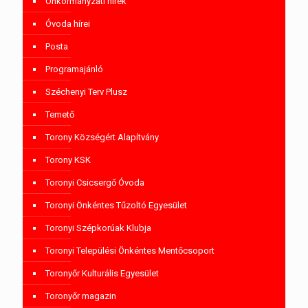
Önkormányzati hírek
Óvoda hírei
Posta
Programajánló
Széchenyi Terv Plusz
Temető
Torony Községért Alapítvány
Torony KSK
Toronyi Csicsergő Óvoda
Toronyi Önkéntes Tűzoltó Egyesület
Toronyi Szépkorúak Klubja
Toronyi Települési Önkéntes Mentőcsoport
Toronyőr Kulturális Egyesület
Toronyőr magazin