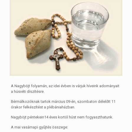
A Nagyböjt folyamán, az idei évben is várjuk híveink adományait
a húsvéti díszítésre.
Bérmálkozóknak tartok március 09-én, szombaton délelőtt 11
órakor felkészítést a plébániaházban.
Nagyböjt péntekein14 éves kortól húst nem fogyaszthatunk.
A mai vasárnapi gyűjtés összege: