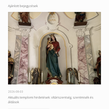
Ajánlott bejegyzések
2026-08-03
Aktuális templomi hirdetések: oltáriszentség, szentmisék és
áldások