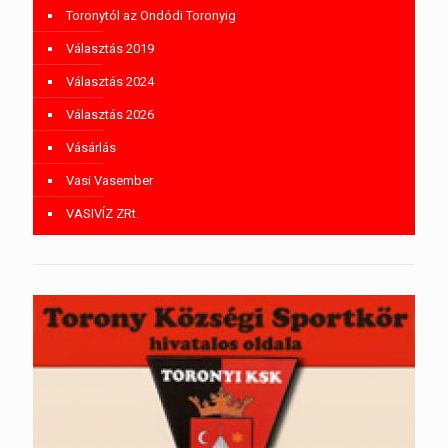
Toronytól az Ondódi Toronyig
Választás 2019
Választás 2024
Választás 2026
Vásárlás
Vasi Vasember
VASIVÍZ ZRt.