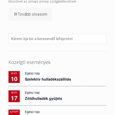
Köszönet az úrnapi ünnep szolgálattevőinek
Tovább olvasom
Közelgő események
Egész nap
AUG
10
Szelektív hulladékszállítás
Egész nap
AUG
17
Zöldhulladék gyűjtés
Egész nap
SZEPT