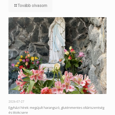
Tovább olvasom
2026-07-27
Egyházi hírek: megújult harangszó, gluténmentes oltáriszentség
és titokcsere