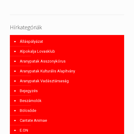
Hírkategóriák
Álláspályázat
Alpokalja Lovasklub
Aranypatak Asszonykórus
Aranypatak Kulturális Alapítvány
Aranypatak Vadásztársaság
Bejegyzés
Beszámolók
Bölcsőde
Cantate Animae
E.ON