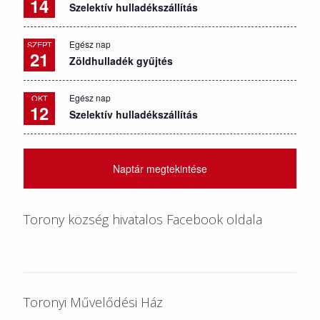
14
Szelektív hulladékszállítás
Egész nap
SZEPT
21
Zöldhulladék gyűjtés
Egész nap
OKT
12
Szelektív hulladékszállítás
Naptár megtekintése
Torony község hivatalos Facebook oldala
Toronyi Művelődési Ház