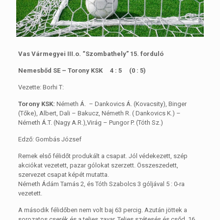
Vas Vármegyei III.o. “Szombathely” 15. forduló
Nemesbőd SE – Torony KSK 4 : 5 (0 : 5)
Vezette: Borhi T:
Torony KSK:
Németh Á. – Dankovics Á. (Kovacsity), Binger
(Tőke), Albert, Dali – Bakucz, Németh R. ( Dankovics K.) –
Németh Á.T. (Nagy A.R.),Virág – Pungor P. (Tóth Sz.)
Edző: Gombás József
Remek első félidőt produkált a csapat. Jól védekezett, szép
akciókat vezetett, pazar gólokat szerzett. Összeszedett,
szervezet csapat képét mutatta.
Németh Ádám Tamás 2, és Tóth Szabolcs 3 góljával 5 : 0-ra
vezetett.
A második félidőben nem volt baj 63 percig. Azután jöttek a
sorozatos cserék és a teljes zavar. Teljes szétesés és csőd. 16