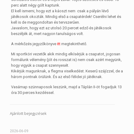
perc alatt négy gólt kaptunk.
El kell ismerni, hogy ezt a káoszt nem csak a pályán lévő
játékosok okozták. Mindig első a csapatérdek! Cserélni lehet és
kell is de meggondoltan és tervszerűen.
Javaslom, hogy ezt az utolsó 20 percet edző és játékosok
beszéljék át, mert nagyon tanulságos volt.
A mérkőzés jegyzőkönyve
itt
megtekinthető.
Mi sportköri vezetők akik mindig elkísérjük a csapatot, jogosan
formálunk vélemény (jót és rosszat is) nem csak azért megyünk,
hogy vigyük a csapat szennyesét.
Kikérjük magunknak, a flegma viselkedést. Keserű szájízzel, de a
három pontnak örülünk. És az első félidei jó játéknak.
Vasárnap szünnaposok leszünk, majd a Táplán II-öt fogadjuk 13
óra 30 perces kezdéssel.
Ajánlott bejegyzések
2026-06-09