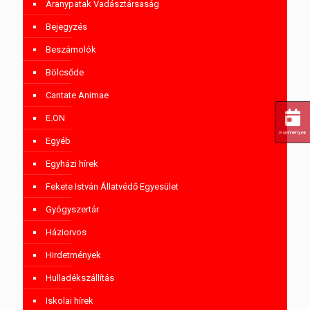
Aranypatak Vadásztársaság
Bejegyzés
Beszámolók
Bölcsőde
Cantate Animae
E.ON
Események
Egyéb
Egyházi hírek
Fekete István Állatvédő Egyesület
Gyógyszertár
Háziorvos
Hirdetmények
Hulladékszállítás
Iskolai hírek