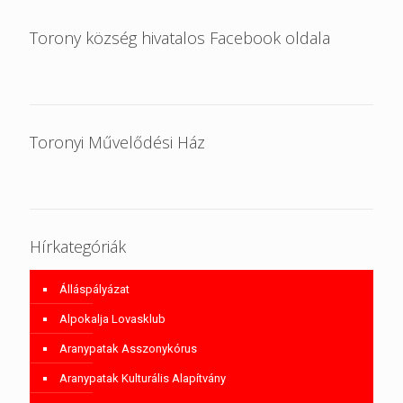
Torony község hivatalos Facebook oldala
Toronyi Művelődési Ház
Hírkategóriák
Álláspályázat
Alpokalja Lovasklub
Aranypatak Asszonykórus
Aranypatak Kulturális Alapítvány