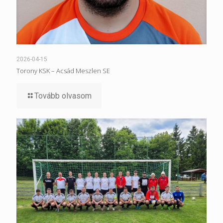
2026-04-15
Torony KSK – Acsád Meszlen SE
Tovább olvasom