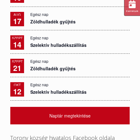
Események
Egész nap
AUG
17
Zöldhulladék gyűjtés
Egész nap
SZEPT
14
Szelektív hulladékszállítás
Egész nap
SZEPT
21
Zöldhulladék gyűjtés
Egész nap
OKT
12
Szelektív hulladékszállítás
Naptár megtekintése
Torony község hivatalos Facebook oldala