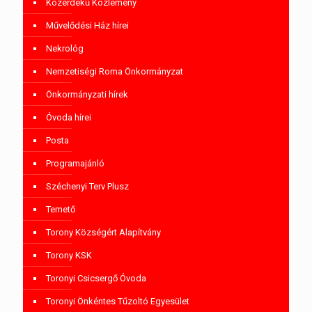
Közérdekű Közlemény
Művelődési Ház hírei
Nekrológ
Nemzetiségi Roma Önkormányzat
Önkormányzati hírek
Óvoda hírei
Posta
Programajánló
Széchenyi Terv Plusz
Temető
Torony Községért Alapítvány
Torony KSK
Toronyi Csicsergő Óvoda
Toronyi Önkéntes Tűzoltó Egyesület