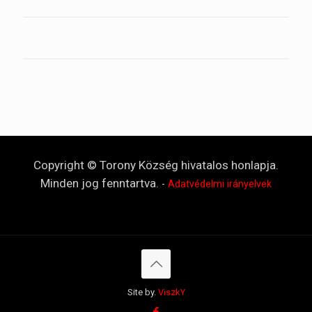
Copyright © Torony Község hivatalos honlapja.
Minden jog fenntartva.
-
Adatvédelmi irányelvek
Site by.
ViszkY