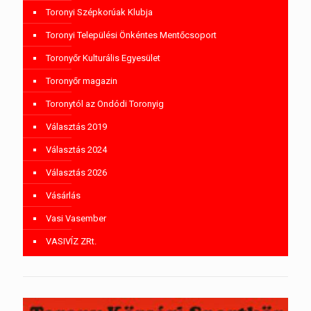
Toronyi Szépkorúak Klubja
Toronyi Települési Önkéntes Mentőcsoport
Toronyőr Kulturális Egyesület
Toronyőr magazin
Toronytól az Ondódi Toronyig
Választás 2019
Választás 2024
Választás 2026
Vásárlás
Vasi Vasember
VASIVÍZ ZRt.