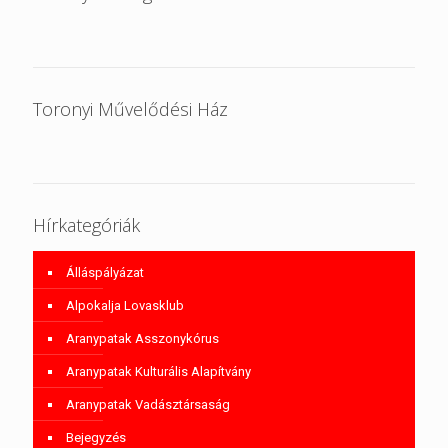
Toronyi Művelődési Ház
Hírkategóriák
Álláspályázat
Alpokalja Lovasklub
Aranypatak Asszonykórus
Aranypatak Kulturális Alapítvány
Aranypatak Vadásztársaság
Bejegyzés