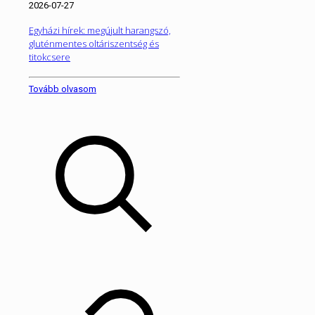
2026-07-27
Egyházi hírek: megújult harangszó,
gluténmentes oltáriszentség és
titokcsere
Tovább olvasom