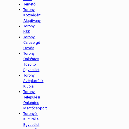
Temető
Torony
Községért
Alapítvány
Torony
KSK
Toronyi
Csicsergő
Óvoda
Toronyi
Önkéntes
Tűzoltó
Egyesület
Toronyi
Szépkorúak
Klubja
Toronyi
Települési
Önkéntes
Mentőcsoport
Toronyőr
Kulturális
Egyesület