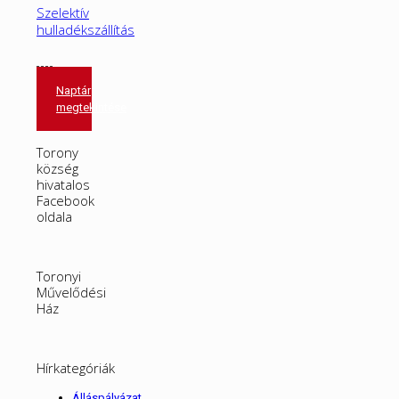
Szelektív
hulladékszállítás
Naptár
megtekintése
Torony
község
hivatalos
Facebook
oldala
Toronyi
Művelődési
Ház
Hírkategóriák
Álláspályázat