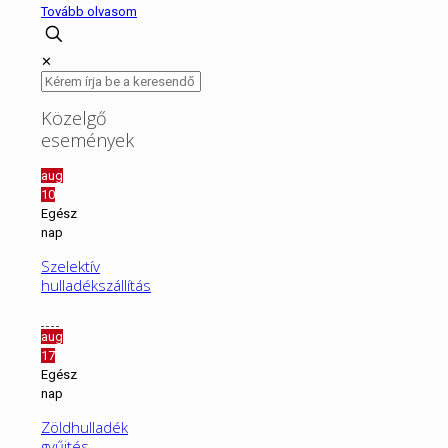
Tovább olvasom
✕
Közelgő
események
aug
10
Egész
nap
Szelektív
hulladékszállítás
aug
17
Egész
nap
Zöldhulladék
gyűjtés