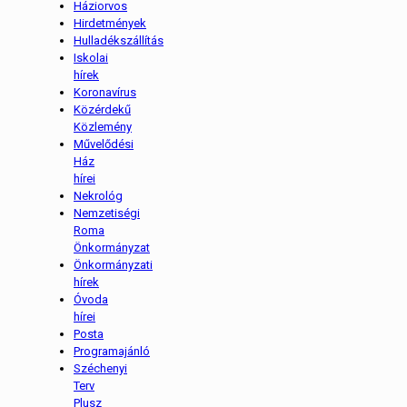
Háziorvos
Hirdetmények
Hulladékszállítás
Iskolai
hírek
Koronavírus
Közérdekű
Közlemény
Művelődési
Ház
hírei
Nekrológ
Nemzetiségi
Roma
Önkormányzat
Önkormányzati
hírek
Óvoda
hírei
Posta
Programajánló
Széchenyi
Terv
Plusz