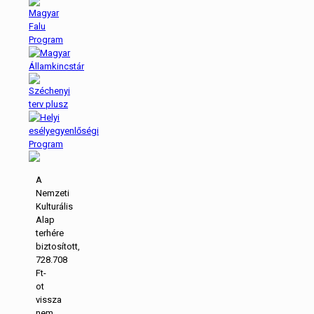
A
Nemzeti
Kulturális
Alap
terhére
biztosított,
728.708
Ft-
ot
vissza
nem