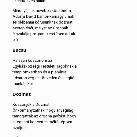
jelentkezzen nálam.
Mindnyájunk nevében köszönöm,
Adonyi Dávid kántor-karnagy úrnak
és plébániai kórusunknak dozmati
szereplését, melyet az Orgonák
éjszakája program keretében adtak
elő.
Bucsu
Hálásan köszönöm az
Egyházközségi Testületi Tagoknak a
templomkertben és a plébánia
udvaron végzett önzetlen és segítő
munkájukat.
Dozmat
Köszönjük a Dozmati
Önkormányzatnak, hogy anyagilag
támogatták az orgona javítást, hogy
a tegnapi koncerten méltóképpen
szóljon.