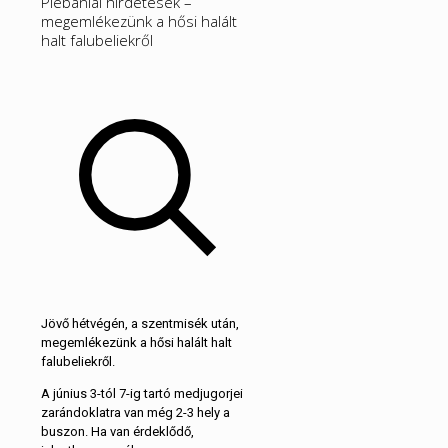
Plébániai hirdetések –
megemlékezünk a hősi halált
halt falubeliekről
Jövő hétvégén, a szentmisék után,
megemlékezünk a hősi halált halt
falubeliekről.
A június 3-tól 7-ig tartó medjugorjei
zarándoklatra van még 2-3 hely a
buszon. Ha van érdeklődő,