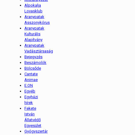
Alpokalja
Lovasklub
Aranypatak
Asszonykórus
Aranypatak
Kulturális
Alapítvány
Aranypatak
Vadásztársaság
Bejegyzés
Beszámolók
Bölcsőde
Cantate
Animae
E.ON
Egyéb
Egyházi
hírek
Fekete
István
Állatvédő
Egyesület
Gyógyszertár