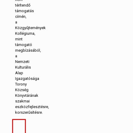
térítendő
támogatás
címén,
a
Közgyűjtemények
Kollégiuma,
mint
támogató
megbízásából,
a
Nemzeti
Kulturális
Alap
Igazgatósága
Torony
Község
Könyvtárának
szakmai
eszközfejlesztésre,
korszerűsítésre.