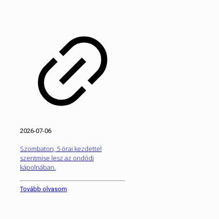
2026-07-06
Szombaton, 5 órai kezdettel
szentmise lesz az ondódi
kápolnában.
Tovább olvasom