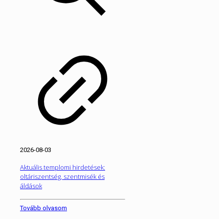
2026-08-03
Aktuális templomi hirdetések:
oltáriszentség, szentmisék és
áldások
Tovább olvasom