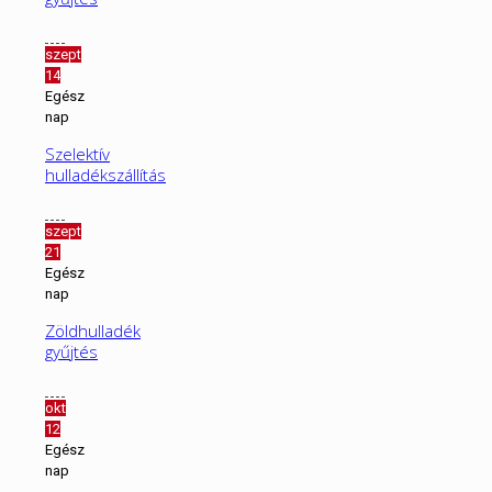
szept
14
Egész
nap
Szelektív
hulladékszállítás
szept
21
Egész
nap
Zöldhulladék
gyűjtés
okt
12
Egész
nap