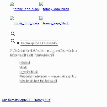
✕
Plébániai hirdetések – megemlékezünk a
hősi halált halt falubeliekről
Főoldal
Hírek
Egyházi hírek
Plébániai hirdetések – megemlékezünk a
hősi halált halt falubeliekről
Guri Serház Söpte SE – Torony KSK