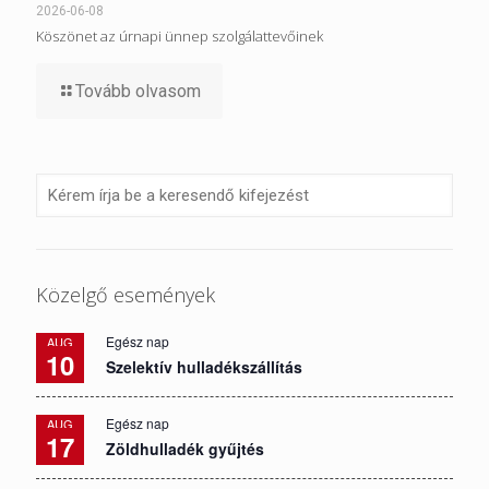
2026-06-08
Köszönet az úrnapi ünnep szolgálattevőinek
Tovább olvasom
Közelgő események
Egész nap
AUG
10
Szelektív hulladékszállítás
Egész nap
AUG
17
Zöldhulladék gyűjtés