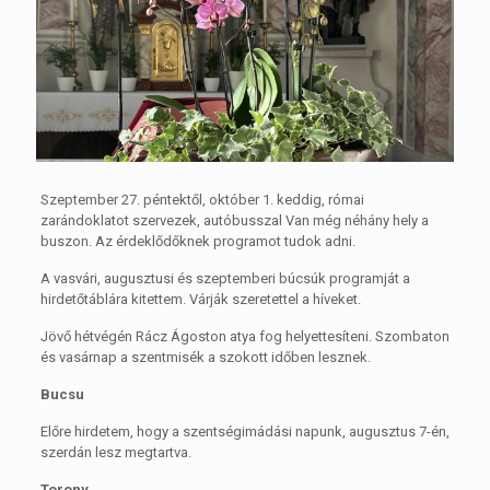
Szeptember 27. péntektől, október 1. keddig, római
zarándoklatot szervezek, autóbusszal Van még néhány hely a
buszon. Az érdeklődőknek programot tudok adni.
A vasvári, augusztusi és szeptemberi búcsúk programját a
hirdetőtáblára kitettem. Várják szeretettel a híveket.
Jövő hétvégén Rácz Ágoston atya fog helyettesíteni. Szombaton
és vasárnap a szentmisék a szokott időben lesznek.
Bucsu
Előre hirdetem, hogy a szentségimádási napunk, augusztus 7-én,
szerdán lesz megtartva.
Torony