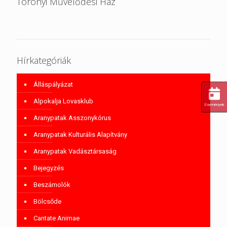
Toronyi Művelődési Ház
Hírkategóriák
Álláspályázat
Alpokalja Lovasklub
Események
Aranypatak Asszonykórus
Aranypatak Kulturális Alapítvány
Aranypatak Vadásztársaság
Bejegyzés
Beszámolók
Bölcsőde
Cantate Animae