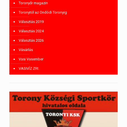
Toronyőr magazin
Toronytól az Ondódi Toronyig
Választás 2019
Választás 2024
Választás 2026
Vásárlás
Vasi Vasember
VASIVÍZ ZRt.