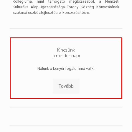
Kollégiuma, mint támogató megbízásából, a Nemzeti
Kulturális Alap Igazgatósága Torony Község Könyvtárának
szakmai eszközfejlesztésre, korszerűsítésre.
Kincsünk
a mindennapi
Nálunk a kenyér fogalommá válik!
Tovább