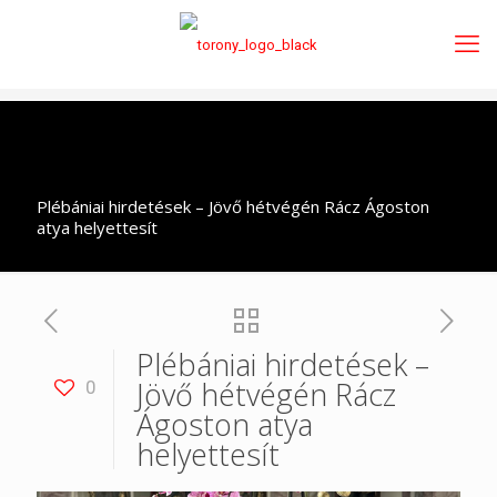
Plébániai hirdetések – Jövő hétvégén Rácz Ágoston
atya helyettesít
Plébániai hirdetések –
Jövő hétvégén Rácz
0
Ágoston atya
helyettesít