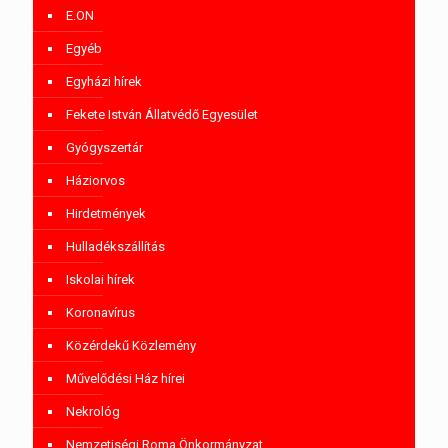
E.ON
Egyéb
Egyházi hírek
Fekete István Állatvédő Egyesület
Gyógyszertár
Háziorvos
Hirdetmények
Hulladékszállítás
Iskolai hírek
Koronavírus
Közérdekű Közlemény
Művelődési Ház hírei
Nekrológ
Nemzetiségi Roma Önkormányzat