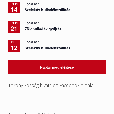
Egész nap
SZEPT
14
Szelektív hulladékszállítás
Egész nap
SZEPT
21
Zöldhulladék gyűjtés
Egész nap
OKT
12
Szelektív hulladékszállítás
Naptár megtekintése
Torony község hivatalos Facebook oldala