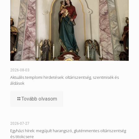
2026-08-03
Aktuális templomi hirdetések: oltáriszentség, szentmisék és
áldások
Tovább olvasom
2026-07-27
Egyházi hírek: megújult harangszó, gluténmentes oltáriszentség
és titokcsere