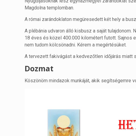
Nyugdíjasoknak lesz egyházmegyei zarándoklat sze
Magdolna templomban.
A római zarándoklaton megüresedett két hely a buszo
A plébánia udvaron álló kisbusz a saját tulajdonom.
18 éves és közel 400.000 kilométert futott. Sajnos 
nem tudom kölcsönadni. Kérem a megértésüket.
A tervezett fakivágást a kedvezőtlen időjárás miatt 
Dozmat
Köszönöm mindazok munkáját, akik segítségemre vo