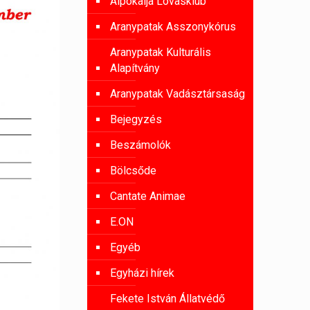
Alpokalja Lovasklub
Aranypatak Asszonykórus
Aranypatak Kulturális
Alapítvány
Aranypatak Vadásztársaság
Bejegyzés
Beszámolók
Bölcsőde
Cantate Animae
E.ON
Egyéb
Egyházi hírek
Fekete István Állatvédő