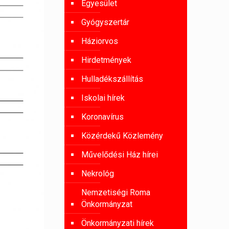
Egyesület
Gyógyszertár
Háziorvos
Hirdetmények
Hulladékszállítás
Iskolai hírek
Koronavírus
Közérdekű Közlemény
Művelődési Ház hírei
Nekrológ
Nemzetiségi Roma
Önkormányzat
Önkormányzati hírek