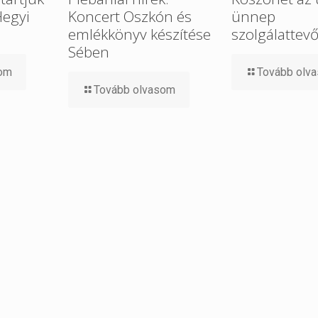
Hegyi
Koncert Oszkón és
ünnep
emlékkönyv készítése
szolgálattev
Sében
som
Tovább olv
Tovább olvasom