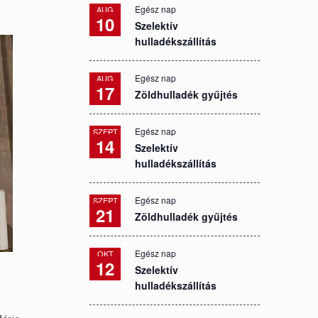
Egész nap
AUG
10
Szelektív
hulladékszállítás
Egész nap
AUG
17
Zöldhulladék gyűjtés
Egész nap
SZEPT
14
Szelektív
hulladékszállítás
Egész nap
SZEPT
21
Zöldhulladék gyűjtés
Egész nap
OKT
12
Szelektív
hulladékszállítás