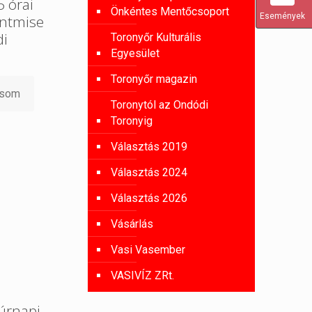
 órai
Önkéntes Mentőcsoport
Események
entmise
di
Toronyőr Kulturális
Egyesület
Toronyőr magazin
asom
Toronytól az Ondódi
Toronyig
Választás 2019
Választás 2024
Választás 2026
Vásárlás
Vasi Vasember
VASIVÍZ ZRt.
úrnapi