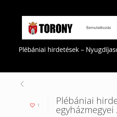
Bemutatkozás
Plébániai hirdetések – Nyugdíja
Plébániai hird
1
egyházmegyei 