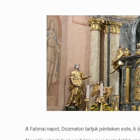
A Fatimai napot, Dozmaton tartjuk pénteken este, 6 ó