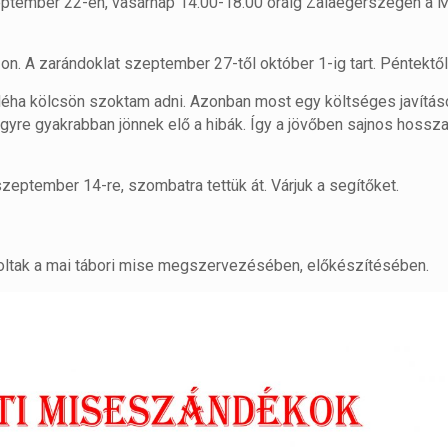
ptember 22-én, vasárnap 14.00-18.00 óráig Zalaegerszegen a M
n. A zarándoklat szeptember 27-től október 1-ig tart. Péntektől
 Néha kölcsön szoktam adni. Azonban most egy költséges javításo
egyre gyakrabban jönnek elő a hibák. Így a jövőben sajnos hossz
szeptember 14-re, szombatra tettük át. Várjuk a segítőket.
ltak a mai tábori mise megszervezésében, előkészítésében.