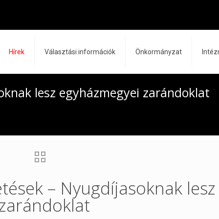
Hírek
Választási információk
Önkormányzat
Inté
soknak lesz egyházmegyei zarándoklat
etések – Nyugdíjasoknak lesz
zarándoklat