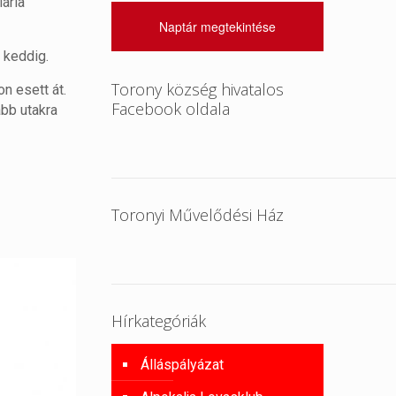
ária
Naptár megtekintése
 keddig.
Torony község hivatalos
n esett át.
Facebook oldala
abb utakra
Toronyi Művelődési Ház
Hírkategóriák
Álláspályázat