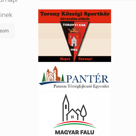
őinek
asom