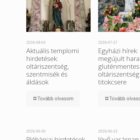
2026-08-03
2026-07-27
Aktuális templomi
Egyházi hírek:
hirdetések:
megújult hara
oltáriszentség,
gluténmentes
szentmisék és
oltáriszentség
áldások
titokcsere
Tovább olvasom
Tovább olva
2026-06-30
2026-06-22
Plébániai hirdetések –
Jövő vasárnap 