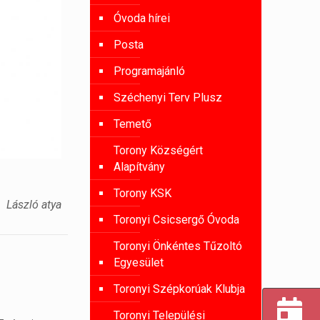
Óvoda hírei
Posta
Programajánló
Széchenyi Terv Plusz
Temető
Torony Községért
Alapítvány
Torony KSK
László atya
Toronyi Csicsergő Óvoda
Toronyi Önkéntes Tűzoltó
Egyesület
Toronyi Szépkorúak Klubja
Toronyi Települési