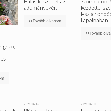
Hálás köszönet az
Szombaton, 5
adományokért
kezdettel sz
lesz az ondó
kápolnában.
Tovább olvasom
Tovább olv
ngszó,
 és
som
2026-06-15
2026-06-08
tartjuk
Plébániai hírek:
Köszönet az 