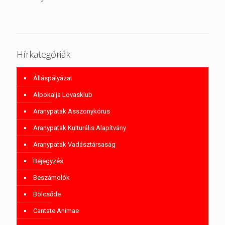
Hírkategóriák
Álláspályázat
Alpokalja Lovasklub
Aranypatak Asszonykórus
Aranypatak Kulturális Alapítvány
Aranypatak Vadásztársaság
Bejegyzés
Beszámolók
Bölcsőde
Cantate Animae