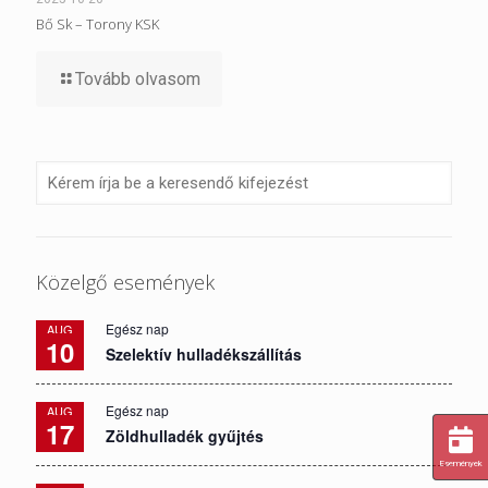
Bő Sk – Torony KSK
Tovább olvasom
Közelgő események
Egész nap
AUG
10
Szelektív hulladékszállítás
Egész nap
AUG
17
Zöldhulladék gyűjtés
Események