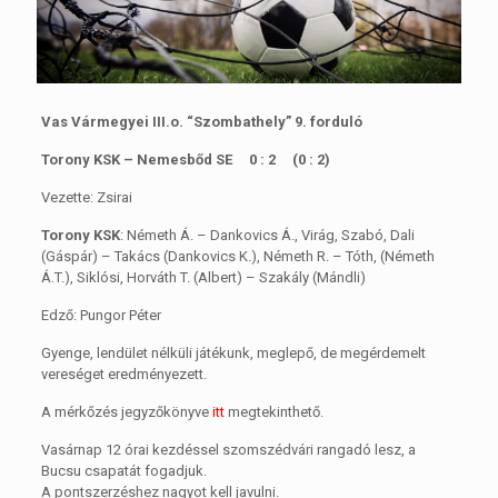
Vas Vármegyei III.o. “Szombathely” 9. forduló
Torony KSK – Nemesbőd SE 0 : 2 (0 : 2)
Vezette: Zsirai
Torony KSK
: Németh Á. – Dankovics Á., Virág, Szabó, Dali
(Gáspár) – Takács (Dankovics K.), Németh R. – Tóth, (Németh
Á.T.), Siklósi, Horváth T. (Albert) – Szakály (Mándli)
Edző: Pungor Péter
Gyenge, lendület nélküli játékunk, meglepő, de megérdemelt
vereséget eredményezett.
A mérkőzés jegyzőkönyve
itt
megtekinthető.
Vasárnap 12 órai kezdéssel szomszédvári rangadó lesz, a
Bucsu csapatát fogadjuk.
A pontszerzéshez nagyot kell javulni.