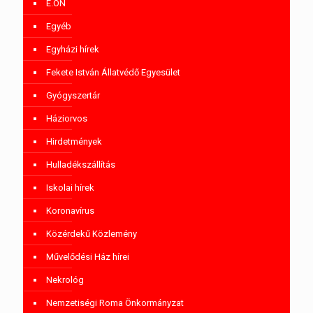
E.ON
Egyéb
Egyházi hírek
Fekete István Állatvédő Egyesület
Gyógyszertár
Háziorvos
Hirdetmények
Hulladékszállítás
Iskolai hírek
Koronavírus
Közérdekű Közlemény
Művelődési Ház hírei
Nekrológ
Nemzetiségi Roma Önkormányzat