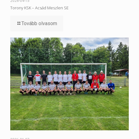
2026-04-15
Torony KSK – Acsád Meszlen SE
Tovább olvasom