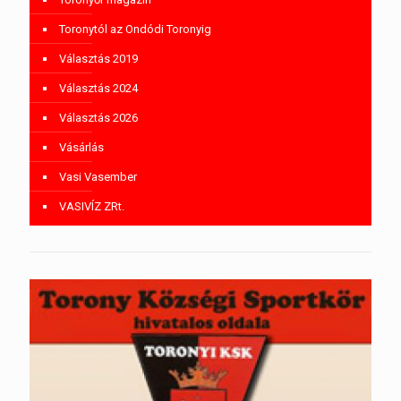
Toronytól az Ondódi Toronyig
Választás 2019
Választás 2024
Választás 2026
Vásárlás
Vasi Vasember
VASIVÍZ ZRt.