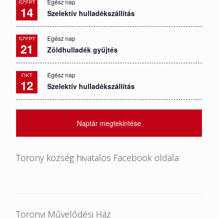
Egész nap
SZEPT
14
Szelektív hulladékszállítás
Egész nap
SZEPT
21
Zöldhulladék gyűjtés
Egész nap
OKT
12
Szelektív hulladékszállítás
Naptár megtekintése
Torony község hivatalos Facebook oldala
Toronyi Művelődési Ház