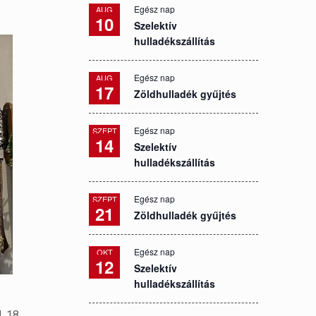
Egész nap
AUG
10
Szelektív
hulladékszállítás
Egész nap
AUG
17
Zöldhulladék gyűjtés
Egész nap
SZEPT
14
Szelektív
hulladékszállítás
Egész nap
SZEPT
21
Zöldhulladék gyűjtés
Egész nap
OKT
12
Szelektív
hulladékszállítás
, 18.