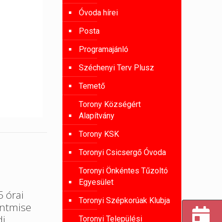
Óvoda hírei
Posta
Programajánló
Széchenyi Terv Plusz
Temető
Torony Községért
Alapítvány
Torony KSK
Toronyi Csicsergő Óvoda
Toronyi Önkéntes Tűzoltó
Egyesület
 órai
Toronyi Szépkorúak Klubja
entmise
di
Toronyi Települési