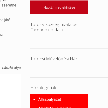
i szeretne
Naptár megtekintése
a járó
Torony község hivatalos
Facebook oldala
az
Toronyi Művelődési Ház
.
László atya
Hírkategóriák
Álláspályázat