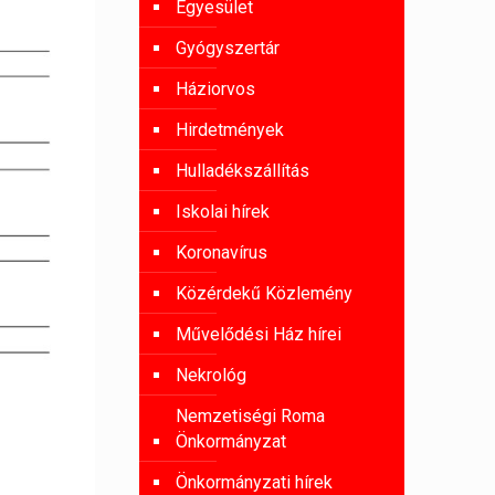
Egyesület
Gyógyszertár
Háziorvos
Hirdetmények
Hulladékszállítás
Iskolai hírek
Koronavírus
Közérdekű Közlemény
Művelődési Ház hírei
Nekrológ
Nemzetiségi Roma
Önkormányzat
Önkormányzati hírek