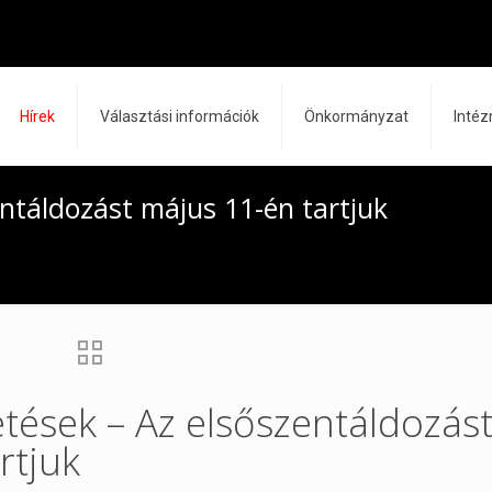
Hírek
Választási információk
Önkormányzat
Inté
entáldozást május 11-én tartjuk
etések – Az elsőszentáldozás
rtjuk