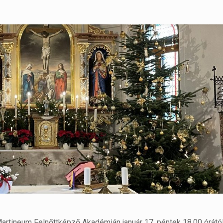
Martineum Felnőttképző Akadémián január 17. péntek 18.00 órától