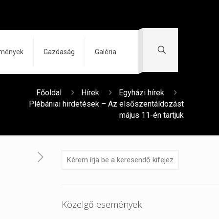
zmények
Gazdaság
Galéria
Főoldal
Hírek
Egyházi hírek
Plébániai hirdetések – Az elsőszentáldozást
május 11-én tartjuk
t
Közelgő események