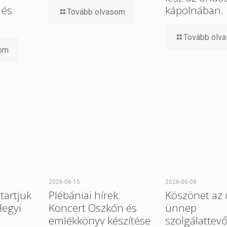
 és
kápolnában.
Tovább olvasom
Tovább olv
som
2026-06-15
2026-06-08
tartjuk
Plébániai hírek:
Köszönet az 
Hegyi
Koncert Oszkón és
ünnep
emlékkönyv készítése
szolgálattev