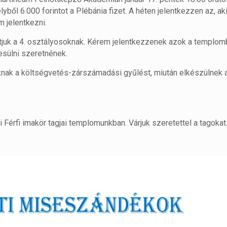
lyből 6.000 forintot a Plébánia fizet. A héten jelentkezzen az, ak
m jelentkezni.
tjuk a 4. osztályosoknak. Kérem jelentkezzenek azok a templomb
esülni szeretnének.
oknak a költségvetés-zárszámadási gyűlést, miután elkészülnek 
 Férfi imakör tagjai templomunkban. Várjuk szeretettel a tagokat