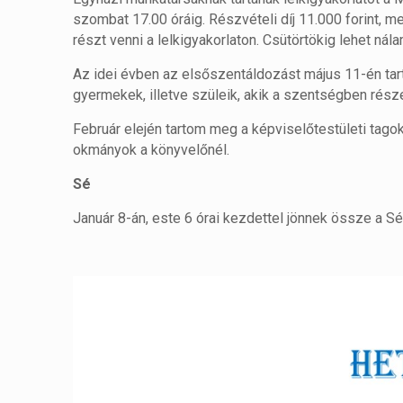
szombat 17.00 óráig. Részvételi díj 11.000 forint, me
részt venni a lelkigyakorlaton. Csütörtökig lehet nála
Az idei évben az elsőszentáldozást május 11-én tar
gyermekek, illetve szüleik, akik a szentségben rész
Február elején tartom meg a képviselőtestületi tag
okmányok a könyvelőnél.
Sé
Január 8-án, este 6 órai kezdettel jönnek össze a Séi