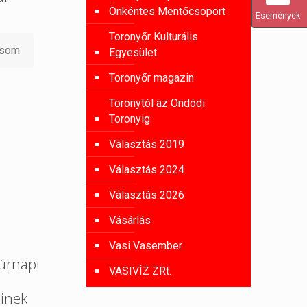
Önkéntes Mentőcsoport
Események
Toronyőr Kulturális
asom
Egyesület
Toronyőr magazin
Toronytól az Ondódi
Toronyig
Választás 2019
Választás 2024
Választás 2026
Vásárlás
Vasi Vasember
úrnapi
VASIVÍZ ZRt.
őinek