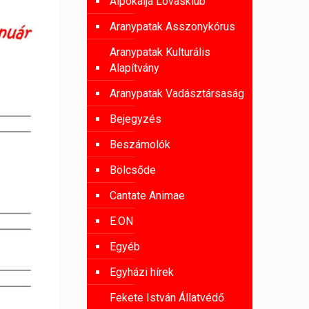
Alpokalja Lovasklub
Aranypatak Asszonykórus
Aranypatak Kulturális
Alapítvány
Aranypatak Vadásztársaság
Bejegyzés
Beszámolók
Bölcsőde
Cantate Animae
E.ON
Egyéb
Egyházi hírek
Fekete István Állatvédő