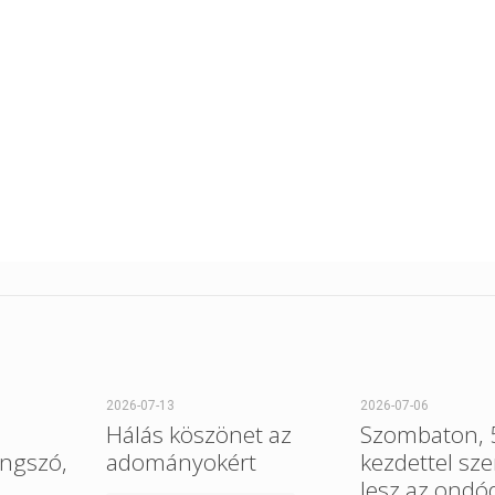
2026-07-13
2026-07-06
Hálás köszönet az
Szombaton, 5
ngszó,
adományokért
kezdettel sz
lesz az ondó