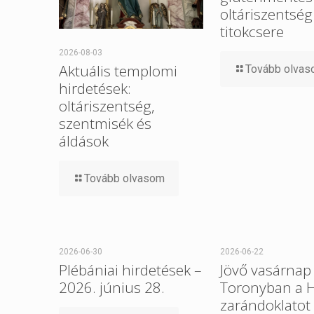
oltáriszentség
titokcsere
2026-08-03
Aktuális templomi
Tovább olva
hirdetések:
oltáriszentség,
szentmisék és
áldások
Tovább olvasom
2026-06-30
2026-06-22
Plébániai hirdetések –
Jövő vasárnap 
2026. június 28.
Toronyban a 
zarándoklatot