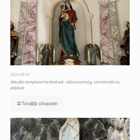
2026-08-03
Aktuális templomi hirdetések: oltáriszentség, szentmisék és
áldások
Tovább olvasom