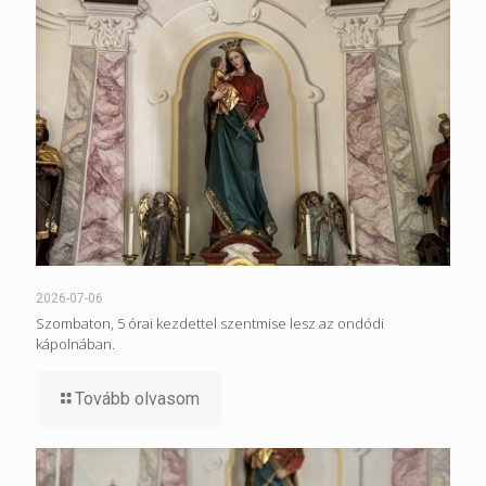
2026-07-06
Szombaton, 5 órai kezdettel szentmise lesz az ondódi
kápolnában.
Tovább olvasom