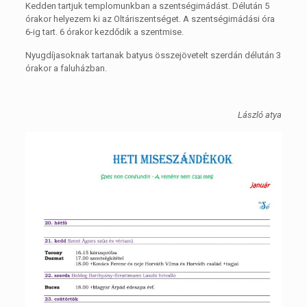
Kedden tartjuk templomunkban a szentségimádást. Délután 5
órakor helyezem ki az Oltáriszentséget. A szentségimádási óra
6-ig tart. 6 órakor kezdődik a szentmise.
Nyugdíjasoknak tartanak batyus összejövetelt szerdán délután 3
órakor a faluházban.
László atya