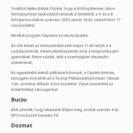
Továbbá tájékoztatjuk Önöket, hogy a Boldog Brenner János
Gimnáziumban tájékoztatót tartanak a felvételről, a 4. és a 8.
évfolyamos diákok számára. 2025. január 16-án, csütörtökön 17
órai kezdettel.
Mindkét program helyszíne az iskola épülete.
Az idei évben az elsőszentáldozást május 11-én tartjuk a 4.
osztályosoknak. Kérem jelentkezzenek azok a templomba járó
gyermekek, illetve szüleik, akik a szentségben részesülni
szeretnének.
Az egyesületté alakult plébániai kórusunk, a Cantate Animae,
támogatói koncertet ad a Toronyi Plébániatemplomban, február
1-én, szombat délután 4 órai kezdettel. Várjuk szeretettel az
érdeklődőket, támogatókat
Bucsu
Akik jelezték, hogy lakásukat áldjam meg, azokat szerdán 4 és
fél 6 óra között keresem fel.
Dozmat