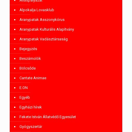
Álláspályázat
Alpokalja Lovasklub
Aranypatak Asszonykórus
Aranypatak Kulturális Alapítvány
Aranypatak Vadásztársaság
Bejegyzés
Beszámolók
Bölcsőde
Cantate Animae
E.ON
Egyéb
Egyházi hírek
Fekete István Állatvédő Egyesület
Gyógyszertár