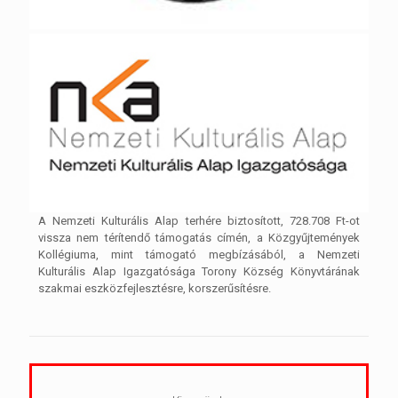
A Nemzeti Kulturális Alap terhére biztosított, 728.708 Ft-ot
vissza nem térítendő támogatás címén, a Közgyűjtemények
Kollégiuma, mint támogató megbízásából, a Nemzeti
Kulturális Alap Igazgatósága Torony Község Könyvtárának
szakmai eszközfejlesztésre, korszerűsítésre.