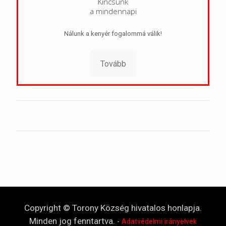
Kincsünk
a mindennapi
Nálunk a kenyér fogalommá válik!
Tovább
Copyright © Torony Község hivatalos honlapja.
Minden jog fenntartva.
-
Adatvédelmi irányelvek