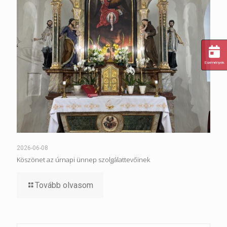
Események
2026-06-08
Köszönet az úrnapi ünnep szolgálattevőinek
Tovább olvasom