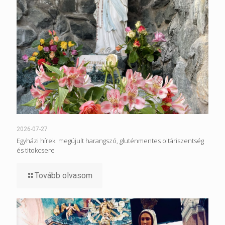
2026-07-27
Egyházi hírek: megújult harangszó, gluténmentes oltáriszentség
és titokcsere
Tovább olvasom