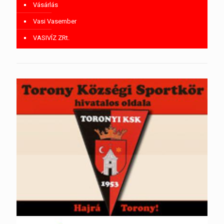
Vásárlás
Vasi Vasember
VASIVÍZ ZRt.