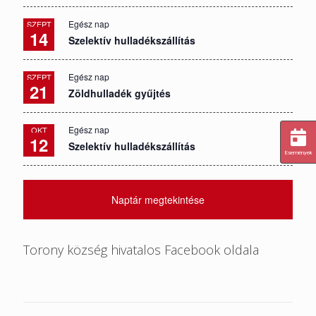
Egész nap
SZEPT
14
Szelektív hulladékszállítás
Egész nap
SZEPT
21
Zöldhulladék gyűjtés
Egész nap
OKT
12
Szelektív hulladékszállítás
Események
Naptár megtekintése
Torony község hivatalos Facebook oldala