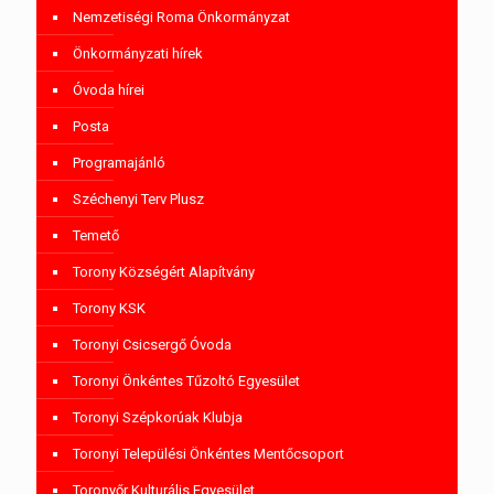
Nemzetiségi Roma Önkormányzat
Önkormányzati hírek
Óvoda hírei
Posta
Programajánló
Széchenyi Terv Plusz
Temető
Torony Községért Alapítvány
Torony KSK
Toronyi Csicsergő Óvoda
Toronyi Önkéntes Tűzoltó Egyesület
Toronyi Szépkorúak Klubja
Toronyi Települési Önkéntes Mentőcsoport
Toronyőr Kulturális Egyesület