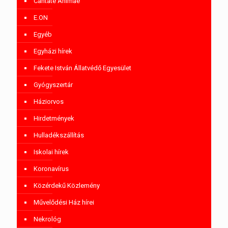
Cantate Animae
E.ON
Egyéb
Egyházi hírek
Fekete István Állatvédő Egyesület
Gyógyszertár
Háziorvos
Hirdetmények
Hulladékszállítás
Iskolai hírek
Koronavírus
Közérdekű Közlemény
Művelődési Ház hírei
Nekrológ