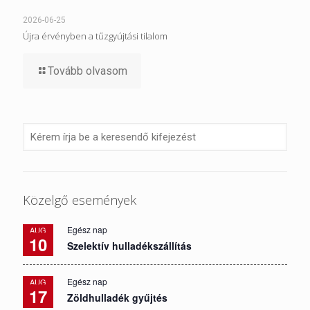
2026-06-25
Újra érvényben a tűzgyújtási tilalom
Tovább olvasom
Közelgő események
Egész nap
AUG
10
Szelektív hulladékszállítás
Egész nap
AUG
17
Zöldhulladék gyűjtés