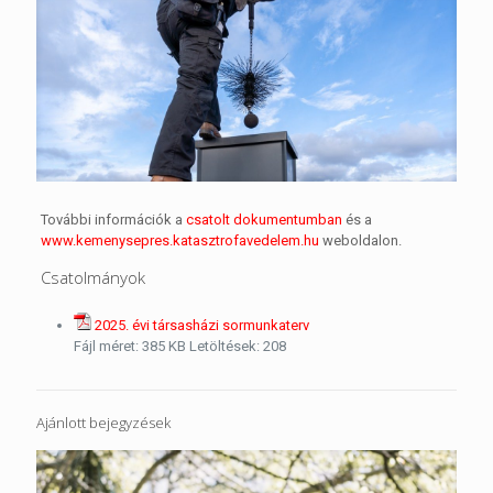
További információk a
csatolt dokumentumban
és a
www.kemenysepres.katasztrofavedelem.hu
weboldalon.
Csatolmányok
2025. évi társasházi sormunkaterv
Fájl méret:
385 KB
Letöltések:
208
Ajánlott bejegyzések