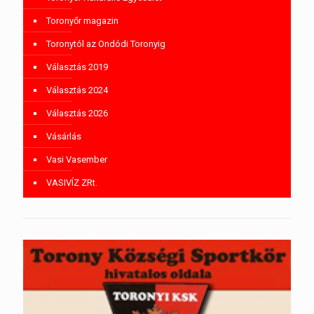
Toronyőr magazin
Toronytól az Ondódi Toronyig
Választás 2019
Választás 2024
Választás 2026
Vásárlás
Vasi Vasember
VASIVÍZ ZRt.