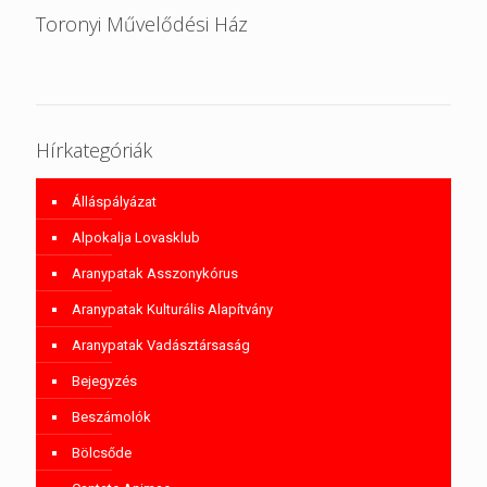
Toronyi Művelődési Ház
Hírkategóriák
Álláspályázat
Alpokalja Lovasklub
Aranypatak Asszonykórus
Aranypatak Kulturális Alapítvány
Aranypatak Vadásztársaság
Bejegyzés
Beszámolók
Bölcsőde