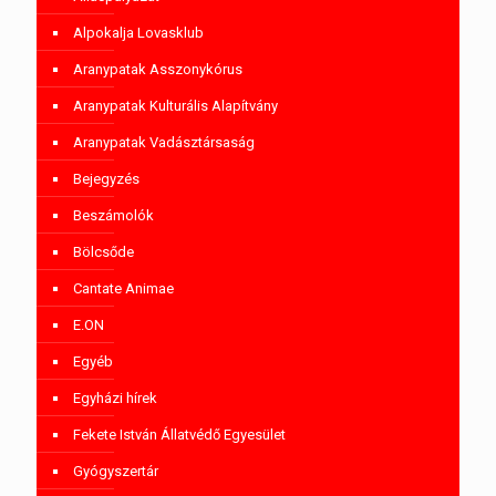
Alpokalja Lovasklub
Aranypatak Asszonykórus
Aranypatak Kulturális Alapítvány
Aranypatak Vadásztársaság
Bejegyzés
Beszámolók
Bölcsőde
Cantate Animae
E.ON
Egyéb
Egyházi hírek
Fekete István Állatvédő Egyesület
Gyógyszertár