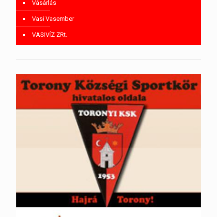
Vásárlás
Vasi Vasember
VASIVÍZ ZRt.