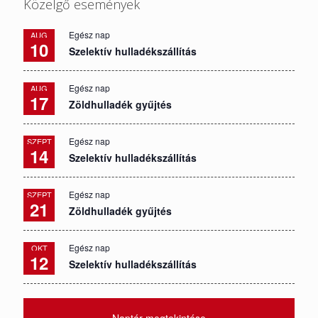
Közelgő események
Egész nap
AUG
10
Szelektív hulladékszállítás
Egész nap
AUG
17
Zöldhulladék gyűjtés
Egész nap
SZEPT
14
Szelektív hulladékszállítás
Egész nap
SZEPT
21
Zöldhulladék gyűjtés
Egész nap
OKT
12
Szelektív hulladékszállítás
Naptár megtekintése