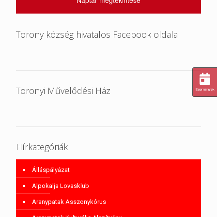
Torony község hivatalos Facebook oldala
Toronyi Művelődési Ház
Események
Hírkategóriák
Álláspályázat
Alpokalja Lovasklub
Aranypatak Asszonykórus