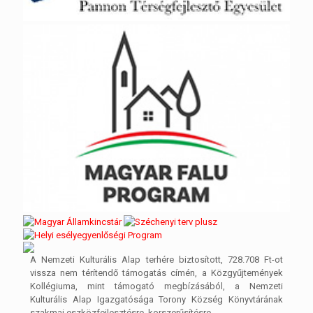
A Nemzeti Kulturális Alap terhére biztosított, 728.708 Ft-ot
vissza nem térítendő támogatás címén, a Közgyűjtemények
Kollégiuma, mint támogató megbízásából, a Nemzeti
Kulturális Alap Igazgatósága Torony Község Könyvtárának
szakmai eszközfejlesztésre, korszerűsítésre.