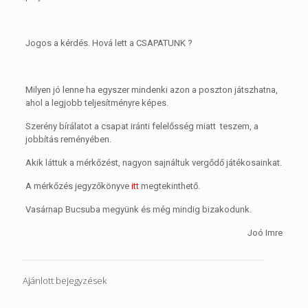
Jogos a kérdés. Hová lett a CSAPATUNK ?
Milyen jó lenne ha egyszer mindenki azon a poszton játszhatna,
ahol a legjobb teljesítményre képes.
Szerény bírálatot a csapat iránti felelősség miatt teszem, a
jobbítás reményében.
Akik láttuk a mérkőzést, nagyon sajnáltuk vergődő játékosainkat.
A mérkőzés jegyzőkönyve
itt
megtekinthető.
Vasárnap Bucsuba megyünk és még mindig bizakodunk.
Joó Imre
Ajánlott bejegyzések