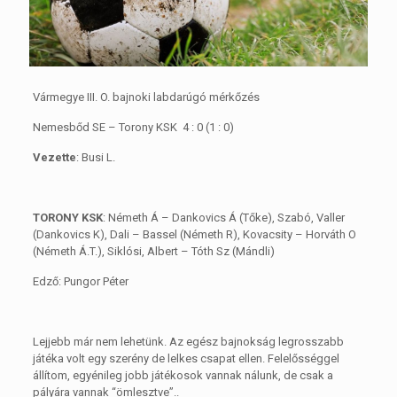
Vármegye III. O. bajnoki labdarúgó mérkőzés
Nemesbőd SE – Torony KSK 4 : 0 (1 : 0)
Vezette
: Busi L.
TORONY KSK
: Németh Á – Dankovics Á (Tőke), Szabó, Valler
(Dankovics K), Dali – Bassel (Németh R), Kovacsity – Horváth O
(Németh Á.T.), Siklósi, Albert – Tóth Sz (Mándli)
Edző: Pungor Péter
Lejjebb már nem lehetünk. Az egész bajnokság legrosszabb
játéka volt egy szerény de lelkes csapat ellen. Felelősséggel
állítom, egyénileg jobb játékosok vannak nálunk, de csak a
pályára vannak “ömlesztve”..