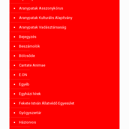
Aranypatak Asszonykórus
Aranypatak Kulturális Alapítvány
Aranypatak Vadásztársaság
Bejegyzés
Beszámolók
Bölcsőde
Cantate Animae
E.ON
Egyéb
Egyházi hírek
Fekete István Állatvédő Egyesület
Gyógyszertár
Háziorvos