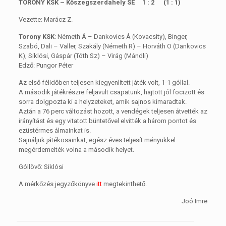
TORONY KSK – Kőszegszerdahely SE 1 : 2 (1 : 1)
Vezette: Marácz Z.
Torony KSK
: Németh Á – Dankovics Á (Kovacsity), Binger,
Szabó, Dali – Valler, Szakály (Németh R) – Horváth O (Dankovics
K), Siklósi, Gáspár (Tóth Sz) – Virág (Mándli)
Edző: Pungor Péter
Az első félidőben teljesen kiegyenlített játék volt, 1-1 góllal.
A második játékrészre feljavult csapatunk, hajtott jól focizott és
sorra dolgpozta ki a helyzeteket, amik sajnos kimaradtak.
Aztán a 76 perc változást hozott, a vendégek teljesen átvették az
irányítást és egy vitatott büntetővel elvitték a három pontot és
ezüstérmes álmainkat is.
Sajnáljuk játékosainkat, egész éves teljesít ményükkel
megérdemelték volna a második helyet.
Góllövő: Siklósi
A mérkőzés jegyzőkönyve
itt
megtekinthető.
Joó Imre