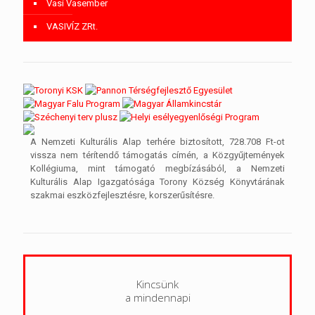
Vasi Vasember
VASIVÍZ ZRt.
A Nemzeti Kulturális Alap terhére biztosított, 728.708 Ft-ot
vissza nem térítendő támogatás címén, a Közgyűjtemények
Kollégiuma, mint támogató megbízásából, a Nemzeti
Kulturális Alap Igazgatósága Torony Község Könyvtárának
szakmai eszközfejlesztésre, korszerűsítésre.
Kincsünk
a mindennapi