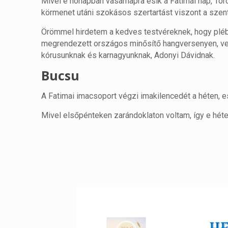
Mivel e hónapban vasárnapra esik a Fatimai nap, To
körmenet utáni szokásos szertartást viszont a szen
Örömmel hirdetem a kedves testvéreknek, hogy pléb
megrendezett országos minősítő hangversenyen, ve
kórusunknak és karnagyunknak, Adonyi Dávidnak.
Bucsu
A Fatimai imacsoport végzi imakilencedét a héten, es
Mivel elsőpénteken zarándoklaton voltam, így e héte