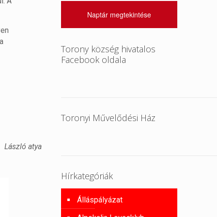
l. A
Naptár megtekintése
yen
a
Torony község hivatalos
Facebook oldala
Toronyi Művelődési Ház
László atya
Hírkategóriák
Álláspályázat