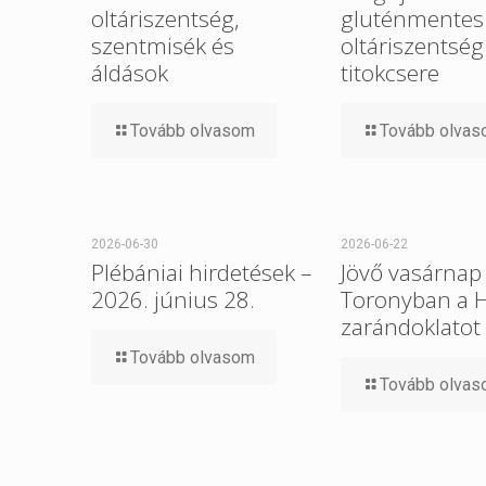
oltáriszentség,
gluténmentes
szentmisék és
oltáriszentség
áldások
titokcsere
Tovább olvasom
Tovább olva
2026-06-30
2026-06-22
Plébániai hirdetések –
Jövő vasárnap 
2026. június 28.
Toronyban a 
zarándoklatot
Tovább olvasom
Tovább olva