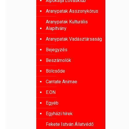
Alpokalja Lovasklub
Aranypatak Asszonykórus
Aranypatak Kulturális
Alapítvány
Aranypatak Vadásztársaság
Bejegyzés
Beszámolók
Bölcsőde
Cantate Animae
E.ON
Egyéb
Egyházi hírek
Fekete István Állatvédő