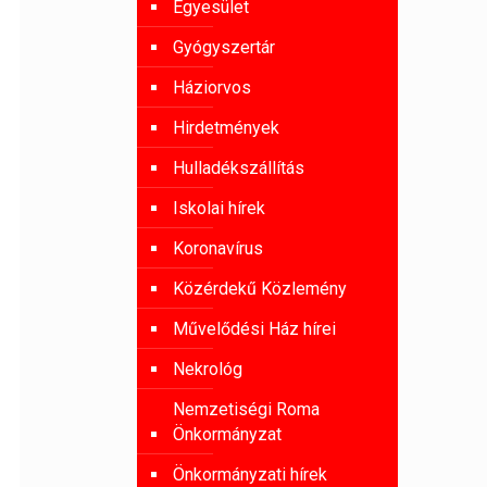
Egyesület
Gyógyszertár
Háziorvos
Hirdetmények
Hulladékszállítás
Iskolai hírek
Koronavírus
Közérdekű Közlemény
Művelődési Ház hírei
Nekrológ
Nemzetiségi Roma
Önkormányzat
Önkormányzati hírek