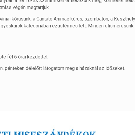
ronyban a fél 10-es szentmisén emlékezünk meg, körmenet nélkü
tmise végén megtartjuk.
ániai kórusunk, a Cantate Animae kórus, szombaton, a Keszthel
gyeskarok kategóriában ezüstérmes lett. Minden elismerésünk 
te fél 6 órai kezdettel.
n, pénteken délelőtt látogatom meg a házaknál az időseket.