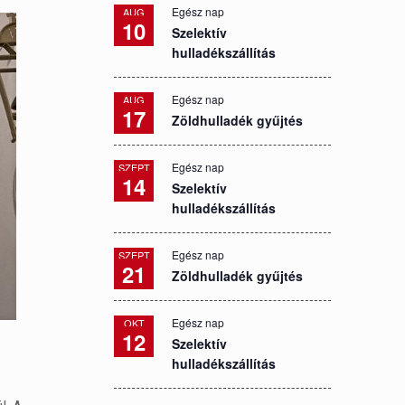
Egész nap
AUG
10
Szelektív
hulladékszállítás
Egész nap
AUG
17
Zöldhulladék gyűjtés
Egész nap
SZEPT
14
Szelektív
hulladékszállítás
Egész nap
SZEPT
21
Zöldhulladék gyűjtés
Egész nap
OKT
12
Szelektív
hulladékszállítás