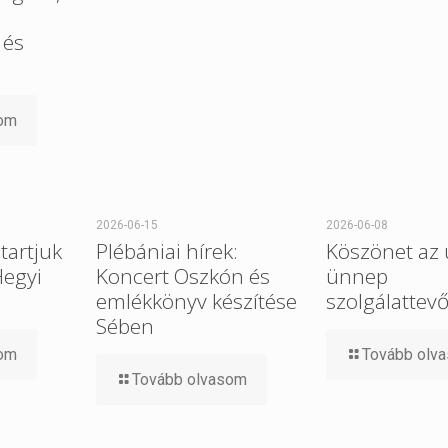
 és
som
2026-06-15
2026-06-08
tartjuk
Plébániai hírek:
Köszönet az 
Hegyi
Koncert Oszkón és
ünnep
emlékkönyv készítése
szolgálattev
Sében
som
Tovább olv
Tovább olvasom