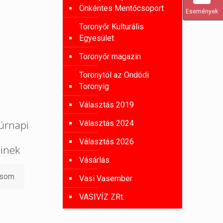
Önkéntes Mentőcsoport
Események
Toronyőr Kulturális
Egyesület
Toronyőr magazin
Toronytól az Ondódi
Toronyig
Választás 2019
úrnapi
Választás 2024
Választás 2026
őinek
Vásárlás
asom
Vasi Vasember
VASIVÍZ ZRt.