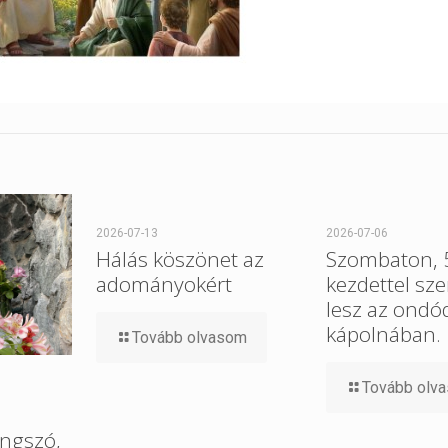
2026-07-13
2026-07-06
Hálás köszönet az
Szombaton, 5
adományokért
kezdettel sz
lesz az ondó
kápolnában.
Tovább olvasom
Tovább olv
ngszó,