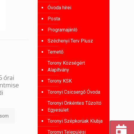
Óvoda hírei
Posta
Programajánló
Széchenyi Terv Plusz
Temető
Torony Községért
Alapítvány
 órai
Torony KSK
entmise
di
Toronyi Csicsergő Óvoda
Toronyi Önkéntes Tűzoltó
Egyesület
asom
Toronyi Szépkorúak Klubja
Toronyi Települési