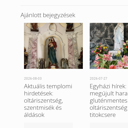
Ajánlott bejegyzések
2026-08-03
2026-07-27
Aktuális templomi
Egyházi hírek:
hirdetések:
megújult hara
oltáriszentség,
gluténmentes
szentmisék és
oltáriszentség
áldások
titokcsere