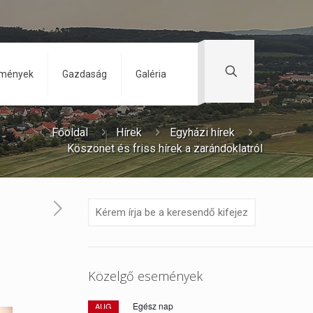
zmények
Gazdaság
Galéria
Főoldal
Hírek
Egyházi hírek
Köszönet és friss hírek a zarándoklatról
Közelgő események
Egész nap
AUG