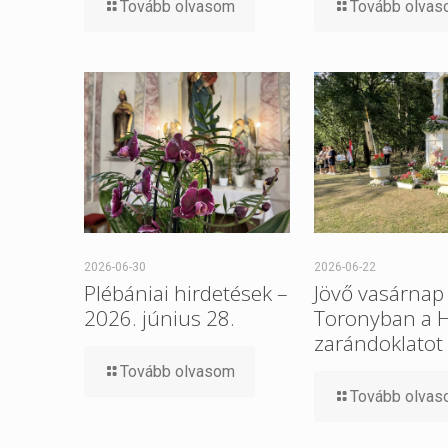
Tovább olvasom
Tovább olva
2026-06-30
2026-06-22
Plébániai hirdetések –
Jövő vasárnap 
2026. június 28.
Toronyban a 
zarándoklatot
Tovább olvasom
Tovább olva