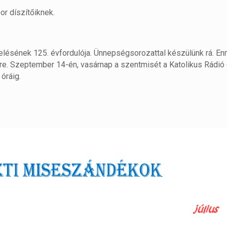
r díszítőiknek.
lésének 125. évfordulója. Ünnepségsorozattal készülünk rá. En
re. Szeptember 14-én, vasárnap a szentmisét a Katolikus Rádió
óráig.