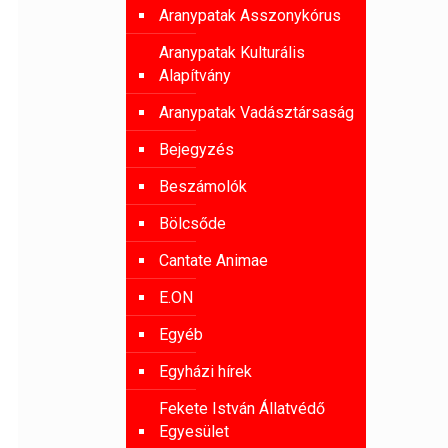
Aranypatak Asszonykórus
Aranypatak Kulturális
Alapítvány
Aranypatak Vadásztársaság
Bejegyzés
Beszámolók
Bölcsőde
Cantate Animae
E.ON
Egyéb
Egyházi hírek
Fekete István Állatvédő
Egyesület