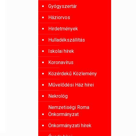
Gyógyszertár
Háziorvos
Hirdetmények
Hulladékszállítás
Iskolai hírek
Koronavírus
Közérdekű Közlemény
Művelődési Ház hírei
Nekrológ
Nemzetiségi Roma
Önkormányzat
Önkormányzati hírek