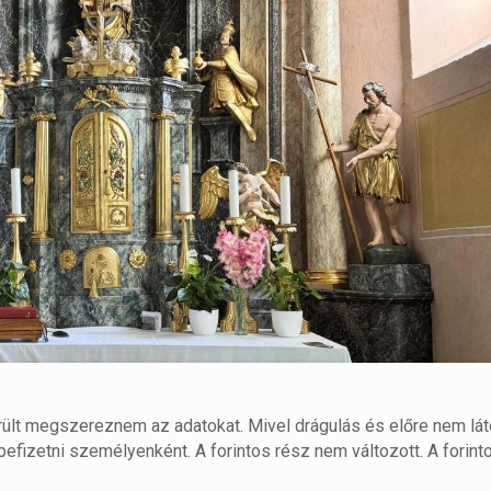
rült megszereznem az adatokat. Mivel drágulás és előre nem lát
 befizetni személyenként. A forintos rész nem változott. A forin