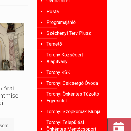
Óvoda hírei
Posta
Programajánló
Széchenyi Terv Plusz
Temető
Torony Községért
Alapítvány
Torony KSK
Toronyi Csicsergő Óvoda
 órai
entmise
Toronyi Önkéntes Tűzoltó
Egyesület
di
Toronyi Szépkorúak Klubja
Toronyi Települési
asom
Önkéntes Mentőcsoport