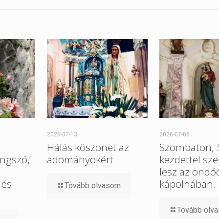
2026-07-13
2026-07-06
Hálás köszönet az
Szombaton, 5
ngszó,
adományokért
kezdettel sz
lesz az ondó
 és
kápolnában.
Tovább olvasom
Tovább olv