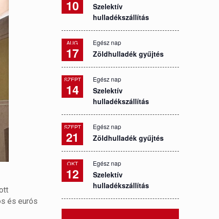
10
Szelektív
hulladékszállítás
Egész nap
AUG
17
Zöldhulladék gyűjtés
Egész nap
SZEPT
14
Szelektív
hulladékszállítás
Egész nap
SZEPT
21
Zöldhulladék gyűjtés
Egész nap
OKT
12
Szelektív
hulladékszállítás
ott
tos és eurós