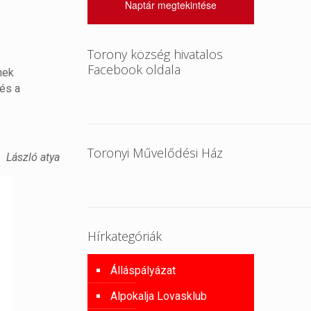
Naptár megtekintése
Torony község hivatalos
Facebook oldala
nek
 és a
Toronyi Művelődési Ház
László atya
Hírkategóriák
Álláspályázat
Alpokalja Lovasklub