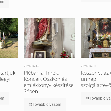
som
2026-06-15
2026-06-08
tartjuk
Plébániai hírek:
Köszönet az 
Hegyi
Koncert Oszkón és
ünnep
emlékkönyv készítése
szolgálattev
Sében
som
Tovább olv
Tovább olvasom