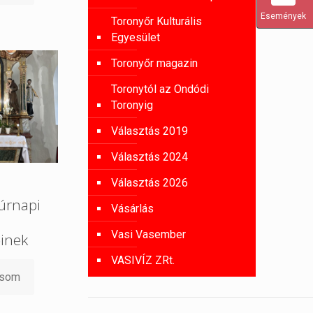
Események
Toronyőr Kulturális
Egyesület
Toronyőr magazin
Toronytól az Ondódi
Toronyig
Választás 2019
Választás 2024
Választás 2026
úrnapi
Vásárlás
Vasi Vasember
őinek
VASIVÍZ ZRt.
asom