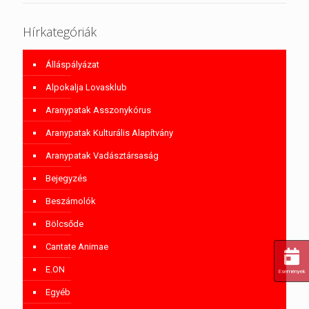
Hírkategóriák
Álláspályázat
Alpokalja Lovasklub
Aranypatak Asszonykórus
Aranypatak Kulturális Alapítvány
Aranypatak Vadásztársaság
Bejegyzés
Beszámolók
Bölcsőde
Cantate Animae
E.ON
Események
Egyéb