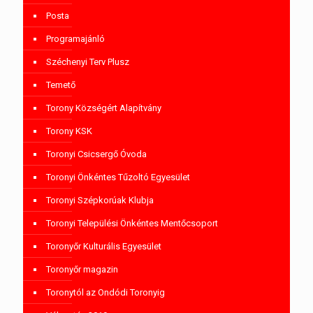
Posta
Programajánló
Széchenyi Terv Plusz
Temető
Torony Községért Alapítvány
Torony KSK
Toronyi Csicsergő Óvoda
Toronyi Önkéntes Tűzoltó Egyesület
Toronyi Szépkorúak Klubja
Toronyi Települési Önkéntes Mentőcsoport
Toronyőr Kulturális Egyesület
Toronyőr magazin
Toronytól az Ondódi Toronyig