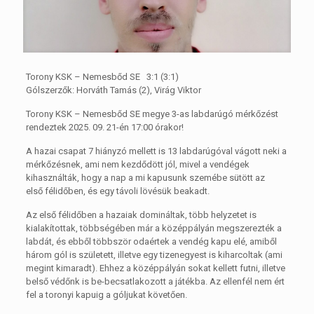
Torony KSK – Nemesbőd SE 3:1 (3:1)
Gólszerzők: Horváth Tamás (2), Virág Viktor
Torony KSK – Nemesbőd SE megye 3-as labdarúgó mérkőzést
rendeztek 2025. 09. 21-én 17:00 órakor!
A hazai csapat 7 hiányzó mellett is 13 labdarúgóval vágott neki a
mérkőzésnek, ami nem kezdődött jól, mivel a vendégek
kihasználták, hogy a nap a mi kapusunk szemébe sütött az
első félidőben, és egy távoli lövésük beakadt.
Az első félidőben a hazaiak domináltak, több helyzetet is
kialakítottak, többségében már a középpályán megszerezték a
labdát, és ebből többször odaértek a vendég kapu elé, amiből
három gól is született, illetve egy tizenegyest is kiharcoltak (ami
megint kimaradt). Ehhez a középpályán sokat kellett futni, illetve
belső védőnk is be-becsatlakozott a játékba. Az ellenfél nem ért
fel a toronyi kapuig a góljukat követően.