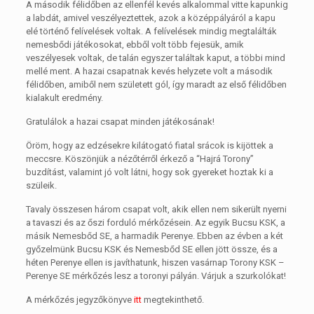
A második félidőben az ellenfél kevés alkalommal vitte kapunkig
a labdát, amivel veszélyeztettek, azok a középpályáról a kapu
elé történő felívelések voltak. A felívelések mindig megtalálták
nemesbődi játékosokat, ebből volt több fejesük, amik
veszélyesek voltak, de talán egyszer találtak kaput, a többi mind
mellé ment. A hazai csapatnak kevés helyzete volt a második
félidőben, amiből nem született gól, így maradt az első félidőben
kialakult eredmény.
Gratulálok a hazai csapat minden játékosának!
Öröm, hogy az edzésekre kilátogató fiatal srácok is kijöttek a
meccsre. Köszönjük a nézőtérről érkező a “Hajrá Torony”
buzdítást, valamint jó volt látni, hogy sok gyereket hoztak ki a
szüleik.
Tavaly összesen három csapat volt, akik ellen nem sikerült nyerni
a tavaszi és az őszi forduló mérkőzésein. Az egyik Bucsu KSK, a
másik Nemesbőd SE, a harmadik Perenye. Ebben az évben a két
győzelmünk Bucsu KSK és Nemesbőd SE ellen jött össze, és a
héten Perenye ellen is javíthatunk, hiszen vasárnap Torony KSK –
Perenye SE mérkőzés lesz a toronyi pályán. Várjuk a szurkolókat!
A mérkőzés jegyzőkönyve
itt
megtekinthető.