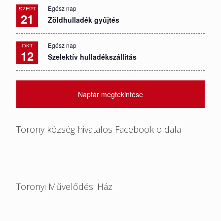
Egész nap
SZEPT
21
Zöldhulladék gyűjtés
Egész nap
OKT
12
Szelektív hulladékszállítás
Naptár megtekintése
Torony község hivatalos Facebook oldala
Toronyi Művelődési Ház