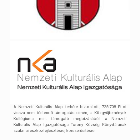
A Nemzeti Kulturális Alap terhére biztosított, 728.708 Ft-ot
vissza nem térítendő támogatás címén, a Közgyűjtemények
Kollégiuma, mint támogató megbízásából, a Nemzeti
Kulturális Alap Igazgatósága Torony Község Könyvtárának
szakmai eszközfejlesztésre, korszerűsítésre.